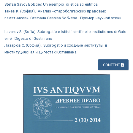
Stefan Savov Bobcev. Un esempio di etica scientifica
Танев К. (София). Анализ «староболгарских правовых
памятников» Стефана Савова Бобчева. Пример научной этики
Lazarov S. (Sofia). Subrogatio e istituti simili nelle Institutiones di Gaio
e nel Digesto di Gustiniano
Лазаров С. (София). Subrogatio и сходные институты в
Институциях Гая и Дигестах Юстиниана
CONTENT