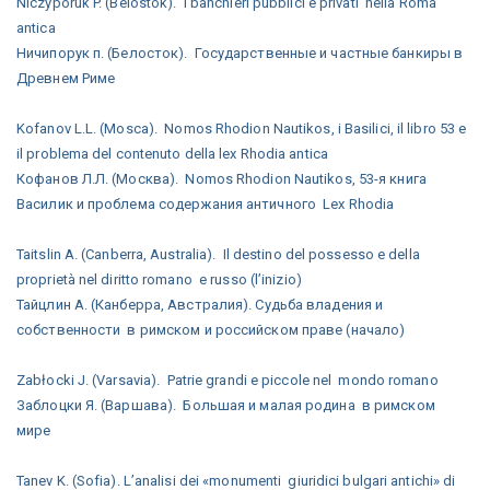
Niczyporuk P. (Belostok). I banchieri pubblici e privati nella Roma
antica
Ничипорук п. (Белосток). Государственные и частные банкиры в
Древнем Риме
Kofanov L.L. (Mosca). Nomos Rhodion Nautikos, i Basilici, il libro 53 e
il problema del contenuto della lex Rhodia antica
Кофанов Л.Л. (Москва). Nomos Rhodion Nautikos, 53-я книга
Василик и проблема содержания античного Lex Rhodia
Taitslin A. (Canberra, Australia). Il destino del possesso e della
proprietà nel diritto romano e russo (l’inizio)
Тайцлин А. (Канберра, Австралия). Судьба владения и
собственности в римском и российском праве (начало)
Zabłocki J. (Varsavia). Patrie grandi e piccole nel mondo romano
Заблоцки Я. (Варшава). Большая и малая родина в римском
мире
Tanev K. (Sofia). L’analisi dei «monumenti giuridici bulgari antichi» di