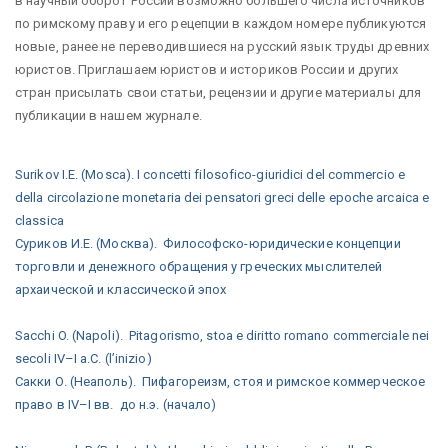
в научный оборот России возможно большего числа источников
по римскому праву и его рецепции в каждом номере публикуются
новые, ранее не переводившиеся на русский язык труды древних
юристов. Приглашаем юристов и историков России и других
стран присылать свои статьи, рецензии и другие материалы для
публикации в нашем журнале.
Surikov I.E. (Mosca). I concetti filosofico-giuridici del commercio e
della circolazione monetaria dei pensatori greci delle epoche arcaica e
classica
Суриков И.Е. (Москва). Философско-юридические концепции
торговли и денежного обращения у греческих мыслителей
архаической и классической эпох
Sacchi O. (Napoli). Pitagorismo, stoa e diritto romano commerciale nei
secoli IV–I a.C. (l’inizio)
Сакки О. (Неаполь). Пифагореизм, стоя и римское коммерческое
право в IV–I вв. до н.э. (начало)