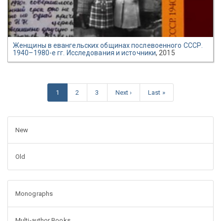
Женщины в евангельских общинах послевоенного СССР.
1940–1980-е гг. Исследования и источники
, 2015
1
2
3
Next ›
Last »
New
Old
Monographs
Multi-author Books