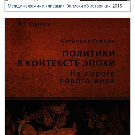
Между «ежами» и «лисами». Записки об историках
, 2015