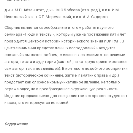
д.и.н. М.П. Айзенштат, д.и.н. М.С.Бобкова (отв. ред.), к.и.н. И.М.
Никольский, к.и.н. С.Г. Мереминский, к.и.н. А.И. Сидоров
Сборник является своеобразным итогом работы научного
семинара «Люди и тексты», который уже на протяжении пяти лет
проводится Центром истории исторического знания ИВИ РАН. В
центре внимания представленных исследований находится
сложный комплекс проблем, связанных со взаимоотношениями
автора, текста и аудитории (как той, на которую ориентировался
сам автор, так и позднейшей). В контексте подобного восприятия
текст (историческое сочинение, житие, памятник права и др.)
предстает как сложное коммуникативное явление, не только
отражающее, но и преобразующее окружающую реальность.
Издание предназначено для специалистов-историков, студентов
и всех, кто интересуется историей.
Содержание