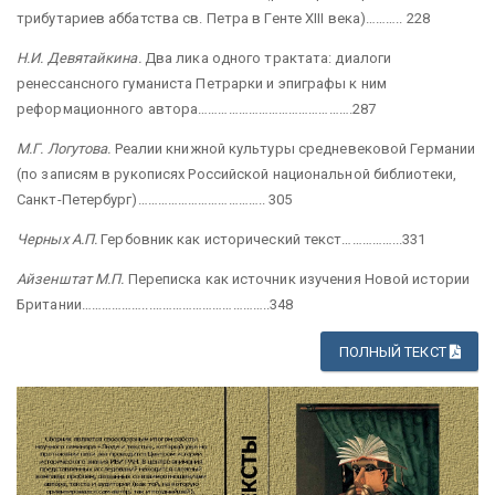
трибутариев аббатства св. Петра в Генте XIII века)……….. 228
Н.И. Девятайкина.
Два лика одного трактата: диалоги
ренессансного гуманиста Петрарки и эпиграфы к ним
реформационного автора……………………………………….287
М.Г. Логутова.
Реалии книжной культуры средневековой Германии
(по записям в рукописях Российской национальной библиотеки,
Санкт-Петербург)……………………………….. 305
Черных
А.П.
Гербовник как исторический текст……………...331
Айзенштат М.П.
Переписка как источник изучения Новой истории
Британии………………...……………………………..348
ПОЛНЫЙ ТЕКСТ