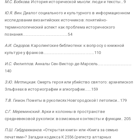
М.С. Бобкова.
История исторической мысли: люди и тексты…9
Ю.Я. Вин.
Диалог социального и культурного в информационном
исследовании византийских источников: понятийно-
терминологический аспект как проблема исторического
познания…………………………………………54
А.И. Сидоров.
Каролингские библиотеки: к вопросу о книжной
культуре у франков……………………...………………………110
И.С. Филиппов.
Анналы
Сен-Виктор-де-Марсель………………………………
140
З.Ю. Метлицкая.
Смерть героя или убийство святого: архиепископ
Эльфхеах в историографии и агиографии…….159
Т.В. Гимон.
Пометы в рукописях Новгородской I летописи…179
С.Г. Мереминский.
Арки и колонны в пространстве
средневековой рукописи: возможные контексты и функции.. 205
П.Ш. Габдрахманов.
«Открытая книга» или «Книга за семью
печатями»? Загадки кодекса К 2556 (регистр алтарных