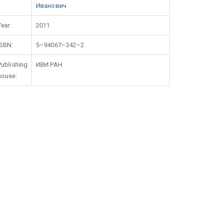
Иванович
Year:
2011
ISBN:
5–94067–342–2
Publishing
ИВИ РАН
house: