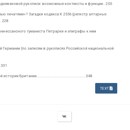
едневековой рукописи: возможные контексты и функции.. 205
мью печатями»? Загадки кодекса К 2556 (регистр алтарных
. 228
ренессансного гуманиста Петрарки и эпиграфы к ним
 Германии (по записям в рукописях Российской национальной
.331
вой истории Британии………………...……………………………..348
TEXT