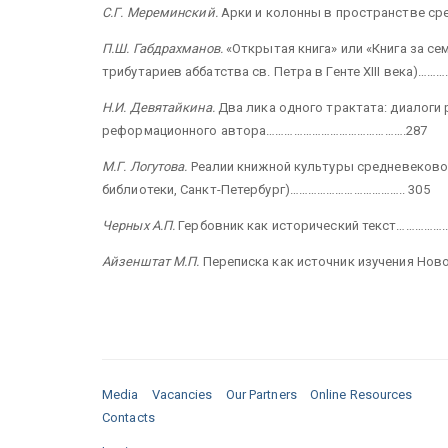
С.Г. Мереминский.
Арки и колонны в пространстве ср
П.Ш. Габдрахманов.
«Открытая книга» или «Книга за се
трибутариев аббатства св. Петра в Генте XIII века)……….
Н.И. Девятайкина.
Два лика одного трактата: диалоги 
реформационного автора……………………………………….287
М.Г. Логутова.
Реалии книжной культуры средневековой
библиотеки, Санкт-Петербург)……………………………….. 305
Черных
А.П.
Гербовник как исторический текст……………..
Айзенштат М.П.
Переписка как источник изучения Но
Media
Vacancies
Our Partners
Online Resources
Contacts