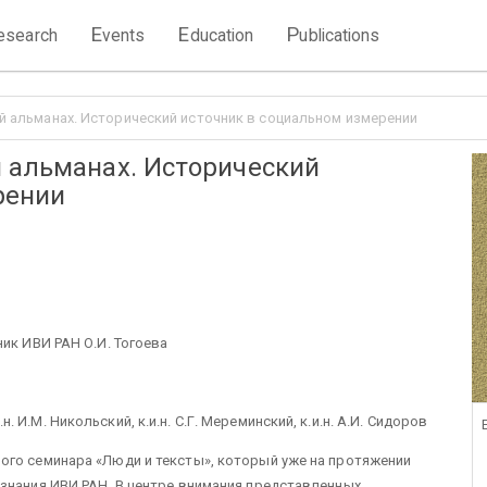
E
E
P
esearch
vents
ducation
ublications
й альманах. Исторический источник в социальном измерении
 альманах. Исторический
рении
ик ИВИ РАН О.И. Тогоева
и.н. И.М. Никольский, к.и.н. С.Г. Мереминский, к.и.н. А.И. Сидоров
ого семинара «Люди и тексты», который уже на протяжении
знания ИВИ РАН. В центре внимания представленных