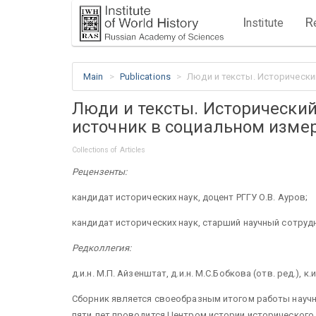
I
R
nstitute
Main
Publications
Люди и тексты. Исторически
Люди и тексты. Исторический
источник в социальном изме
Collections of Articles
Рецензенты:
кандидат исторических наук, доцент РГГУ О.В. Ауров;
кандидат исторических наук, старший научный сотрудн
Редколлегия:
д.и.н. М.П. Айзенштат, д.и.н. М.С.Бобкова (отв. ред.), к.
Сборник является своеобразным итогом работы научн
пяти лет проводится Центром истории исторического 