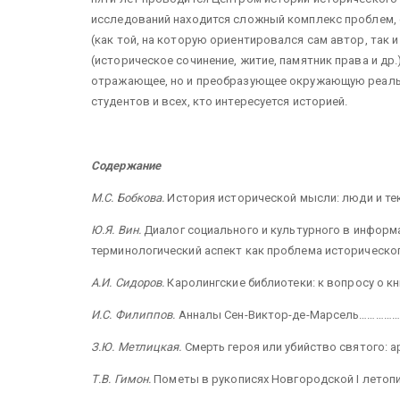
исследований находится сложный комплекс проблем, 
(как той, на которую ориентировался сам автор, так 
(историческое сочинение, житие, памятник права и др
отражающее, но и преобразующее окружающую реальн
студентов и всех, кто интересуется историей.
Содержание
М.С. Бобкова.
История исторической мысли: люди и т
Ю.Я. Вин.
Диалог социального и культурного в информ
терминологический аспект как проблема историче
А.И. Сидоров.
Каролингские библиотеки: к вопросу о
И.С. Филиппов.
Анналы
Сен-Виктор-де-Марсель…………
З.Ю. Метлицкая.
Смерть героя или убийство святого: 
Т.В. Гимон.
Пометы в рукописях Новгородской I летоп