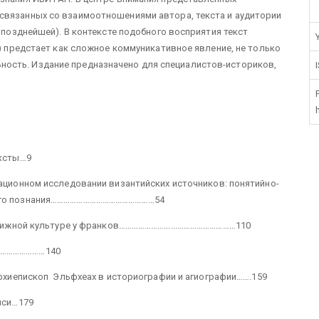
связанных со взаимоотношениями автора, текста и аудитории
и позднейшей). В контексте подобного восприятия текст
.) предстает как сложное коммуникативное явление, не только
ость. Издание предназначено для специалистов-историков,
ексты…9
ационном исследовании византийских источников: понятийно-
ского познания…………………………………………54
 книжной культуре у франков……………………...………………………110
……………………140
архиепископ Эльфхеах в историографии и агиографии…….159
иси…179