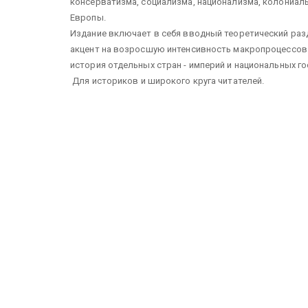
консерватизма, социализма, национализма, колониаль
Европы.
Издание включает в себя вводный теоретический ра
акцент на возросшую интенсивность макропроцессов 
история отдельных стран - империй и национальных го
Для историков и широкого круга читателей.