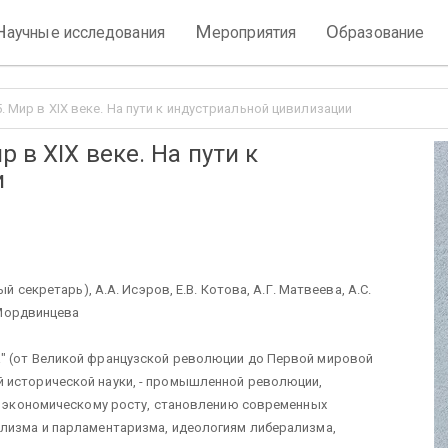
Н
М
О
аучные исследования
ероприятия
бразование
. Мир в XIX веке. На пути к индустриальной цивилизации
 в XIX веке. На пути к
и
секретарь), А.А. Исэров, Е.В. Котова, А.Г. Матвеева, А.С.
а-Мордвинцева
" (от Великой французской революции до Первой мировой
 исторической науки, - промышленной революции,
 и экономическому росту, становлению современных
ализма и парламентаризма, идеологиям либерализма,