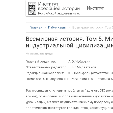
И
нститут
Главная
Публикации
Всемирная история. Том 5
Всемирная история. Том 5. Мир
индустриальной цивилизаци
Коллективные труды
Главный редактор: А.О. Чубарьян
Ответственный редактор: В.С. Мирзеханов
Редакционная коллегия: С.Б. Вольфсон (ответственный 
Намазова, О.В. Окунева, В.В. Рогинский, Г.А. Шатохин
Том посвящен ключевым проблемам "долгого XIX века
войны), осмысленным с позиций новейших достижений
урбанизации, а также научно-техническому прогрессу
политических институтов гражданства, конституцион