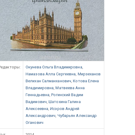
Редакторы:
Окунева Ольга Владимировна
,
Намазова Алла Сергеевна
,
Мирзеханов
Велихан Салманханович
,
Котова Елена
Владимировна
,
Матвеева Анна
Геннадьевна
,
Рогинский Вадим
Вадимович
,
Шатохина Галина
Алексеевна
,
Исэров Андрей
Александрович
,
Чубарьян Александр
Оганович
Год:
2014