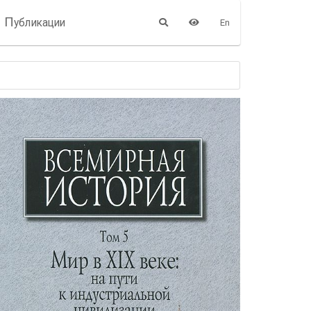
П
убликации
En