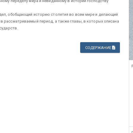
ному переделу мира и невиданному в истории господству
здел, обобщающий историю столетия во всем мире и делающий
в рассматриваемый период, а также главы, в которых описана
сударств.
СОДЕРЖАНИЕ