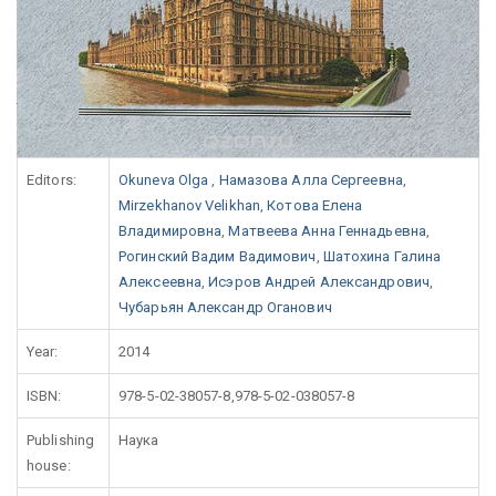
Editors:
Okuneva Olga
,
Намазова Алла Сергеевна
,
Mirzekhanov Velikhan
,
Котова Елена
Владимировна
,
Матвеева Анна Геннадьевна
,
Рогинский Вадим Вадимович
,
Шатохина Галина
Алексеевна
,
Исэров Андрей Александрович
,
Чубарьян Александр Оганович
Year:
2014
ISBN:
978-5-02-38057-8,978-5-02-038057-8
Publishing
Наука
house: