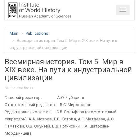
Menu
Main
Publications
Всемирная история. Том 5. Мир в XIX веке. На пути к
индустриальной цивилизации
Всемирная история. Том 5. Мир в
XIX веке. На пути к индустриальной
цивилизации
Multi-author Books
Главный редактор: А.О. Чубарьян
Ответственный редактор: В.С. Мирзеханов
Редакционная коллегия: С.Б. Вольфсон (ответственный
секретарь), А.А. Исэров, Е.В. Котова, А.Г. Матвеева, А.С.
Намазова, О.В. Окунева, В.В. Рогинский, Г.А. Шатохина-
Мордвинцева