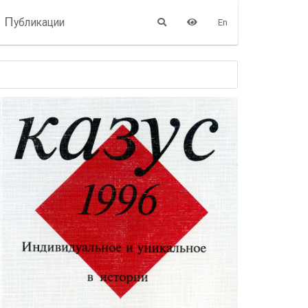
П
убликации
En