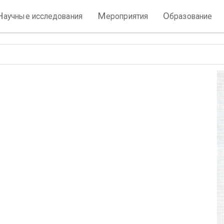
Н
М
О
аучные исследования
ероприятия
бразование