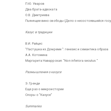
П.Ю. Уваров
Два брата-адвоката
О.В. Дмитриева
Пьянящее вино свободы (Дело о несостоявшейся гос
Казус в традиции
В.И. Райцес
"Пастушка из Домреми ": генезис и семантика образа
А.А. Котомина
Маргарита Наваррская: "Non inferiora secutus "
Размышления о казусе
Э. Гренди
Еще раз о микроистории
Споры о "Казусе"
Summaries