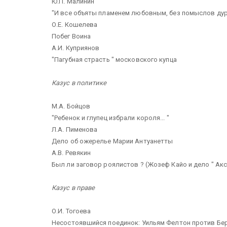
Ю.П. Малинин
"И все объяты пламенем любовным, без помыслов дур
О.Е. Кошелева
Побег Воина
А.И. Куприянов
"Пагубная страсть " московского купца
Казус в политике
M.A. Бойцов
"Ребенок и глупец избрали короля... "
Л.А. Пименова
Дело об ожерелье Марии Антуанетты
А.В. Ревякин
Был ли заговор роялистов ? (Жозеф Кайо и дело " Ак
Казус в праве
О.И. Тогоева
Несостоявшийся поединок: Уильям Фелтон против Бе