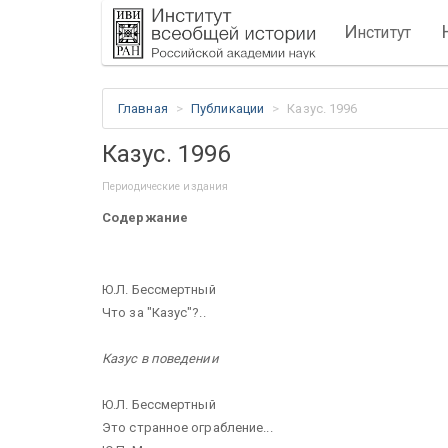
И
нститут
Главная
Публикации
Казус. 1996
Казус. 1996
Периодические издания
Содержание
Ю.Л. Бессмертный
Что за "Казус"?..
Казус в поведении
Ю.Л. Бессмертный
Это странное ограбление...