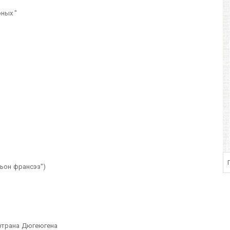
ных "
сьон франсэз")
ртрана Дюгеюгена