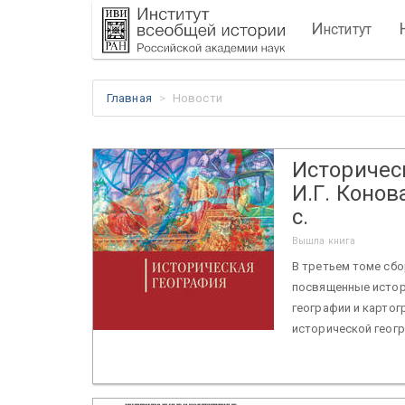
И
нститут
Главная
Новости
Историческ
И.Г. Конов
с.
Вышла книга
В третьем томе сб
посвященные истор
географии и картог
исторической геогр