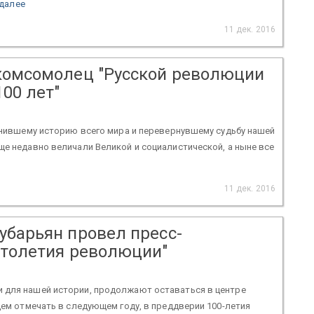
 далее
11 дек. 2016
 комсомолец "Русской революции
100 лет"
менившему историю всего мира и перевернувшему судьбу нашей
ще недавно величали Великой и социалистической, а ныне все
11 дек. 2016
убарьян провел пресс-
столетия революции"
 для нашей истории, продолжают оставаться в центре
дем отмечать в следующем году, в преддверии 100-летия