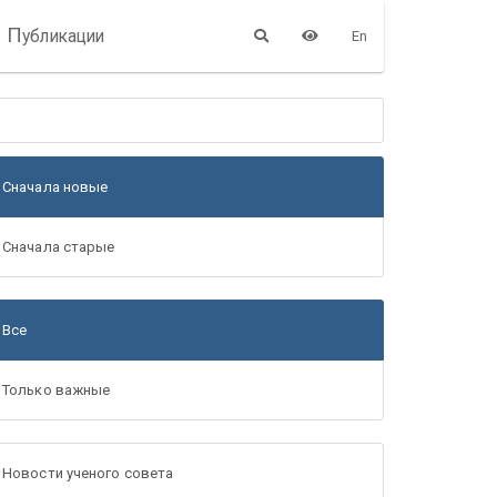
П
убликации
En
Сначала новые
Сначала старые
Все
Только важные
Новости ученого совета