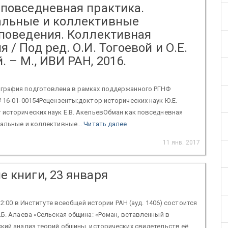
 повседневная практика.
льные и коллективные
 поведения. Коллективная
 / Под ред. О.И. Тогоевой и О.Е.
 – М., ИВИ РАН, 2016.
графия подготовлена в рамках поддержанного РГНФ
 16-01-00154Рецензенты:доктор исторических наук Ю.Е.
исторических наук Е.В. АкельевОбман как повседневная
альные и коллективные...
Читать далее
11 янв. 2017
 книги, 23 января
 12:00 в Институте всеобщей истории РАН (ауд. 1406) состоится
.Б. Алаева «Сельская община: «Роман, вставленный в
кий анализ теорий общины, исторических свидетельств её