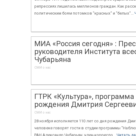
репрессиях лишилась миллионов граждан. Как расск
политическим боям потомков "красных" и "белых"...
МИА «Россия сегодня» : Пре
руководителя Института вс
Чубарьяна
СМИ о нас
ГТРК «Культура», программа
рождения Дмитрия Сергееви
СМИ о нас
28 ноября исполняется 110 лет со дня рождения Дми
человеке говорят гости в студии программы "Наблю
РАН Александр Чубарьян; член-корреспо...
Читать д