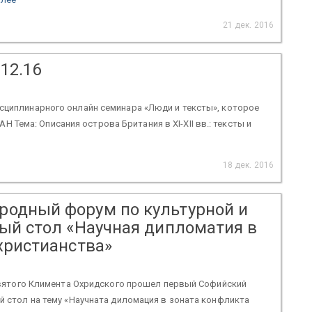
21 дек. 2016
12.16
сциплинарного онлайн семинара «Люди и тексты», которое
РАН Тема: Описания острова Британия в XI-XII вв.: тексты и
18 дек. 2016
одный форум по культурной и
ый стол «Научная дипломатия в
христианства»
 святого Климента Охридского прошел первый Софийский
й стол на тему «Научната диломация в зоната конфликта