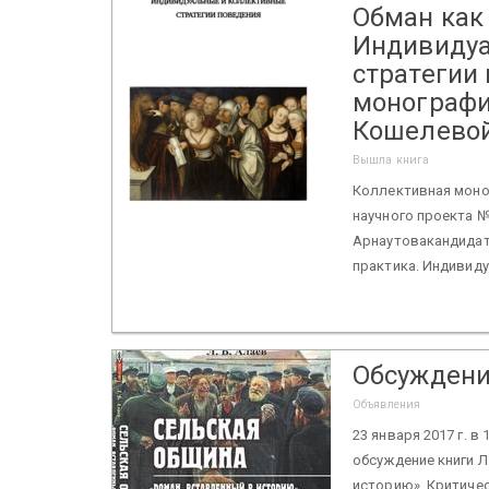
Обман как
Индивидуа
стратегии
монография
Кошелевой.
Вышла книга
Коллективная моно
научного проекта №
Арнаутовакандидат 
практика. Индивиду
Обсуждение
Объявления
23 января 2017 г. в
обсуждение книги Л
историю». Критичес