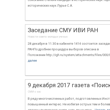
исторических наук Лурье С.А.
Заседание СМУ ИВИ РАН
Новости совета молодых ученых
28 декабря в 11.30 в кабинете 1414 состоится зас
РАНПодробнее процедура выборов описана в
Положении http://igh.ru/system/attachments/files/000
далее
9 декабря 2017 газета «Поис
СМИ о нас
В ряду многочисленных работ, подготовленных Инс
повышенный интерес. Не избегая острых тем и боле
авторы выпускают книги, чуть ли не мгно...
Читать д