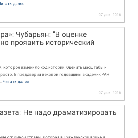
Читать далее
07 дек. 2016
ра»: Чубарьян: "В оценке
но проявить исторический
я, которое изменило ход истории. Оценить масштабы и
просто. В преддверии вековой годовщины академик РАН
..
Читать далее
07 дек. 2016
газета: Не надо драматизировать
ние огромной страны, которая в Гражданской войне и