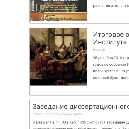
развития и роли в с
Итоговое 
Института
Новости
28 декабря 2016 год
годовое собрание 
планируется выступ
который будет испо
Заседание диссертационного
Новости диссертационного совета
8 февраля в 11. 00 в каб. 1406 состоится заседание
соискание степени кандидата исторических наук Яцы