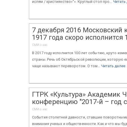
ислям / християнство»"». Круглый стол про...
Читать
7 декабря 2016 Московский
1917 года скоро исполнится 
СМИ о нас
В 2017 году исполнится 100 лет событию, круто из
страны. Речь об Октябрьской революции, которую е
чаще называют переворотом. О том...
Читать далее
ГТРК «Культура» Академик Ч
конференцию "2017-й – год 
СМИ о нас
События столетней давности, ставшие поворотными
внимания ученых и общественности. Как и что мы бу