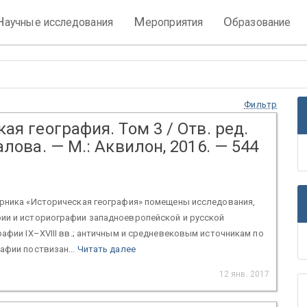
Н
М
О
аучные исследования
ероприятия
бразование
Фильтр
ая география. Том 3 / Отв. ред.
алова. — М.: Аквилон, 2016. — 544
орника «Историческая география» помещены исследования,
ии и историографии западноевропейской и русской
рафии IX–XVIII вв.; античным и средневековым источникам по
афии поствизан...
Читать далее
12 янв. 2017