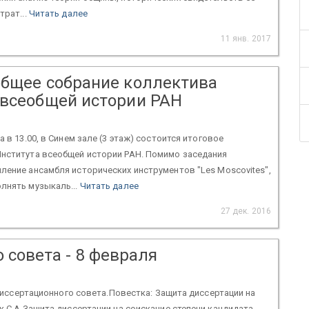
трат...
Читать далее
11 янв. 2017
общее собрание коллектива
 всеобщей истории РАН
а в 13.00, в Синем зале (3 этаж) состоится итоговое
Института всеобщей истории РАН. Помимо заседания
ление ансамбля исторических инструментов "Les Moscovites",
лнять музыкаль...
Читать далее
27 дек. 2016
 совета - 8 февраля
 Диссертационного совета.Повестка: Защита диссертации на
к С.А.Защита диссертации на соискание степени кандидата