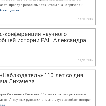
азать правду о революции так, чтобы она не привела к
Читать далее
07 дек. 2016
сс-конференция научного
еобщей истории РАН Александра
07 дек. 2016
 «Наблюдатель» 110 лет со дня
ча Лихачева
трия Сергеевича Лихачева. Об этом великом и уникальном
датель": научный руководитель Института всеобщей истории
алее