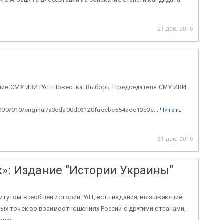
21 дек. 2016
едание СМУ ИВИ РАН.Повестка: Выборы Председателя СМУ ИВИ
/000/010/original/a3cda00d93120faccbc564ade13e3c...
Читать
21 дек. 2016
к»: Издание "Истории Украины"
титутом всеобщей истории РАН, есть издания, вызывающие
вых точек во взаимоотношениях России с другими странами,
алее