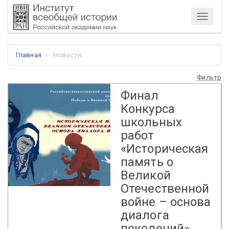
Меню
Главная
Новости
Фильтр
Финал
Конкурса
школьных
работ
«Историческая
память о
Великой
Отечественной
войне – основа
диалога
поколений»,