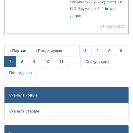
технический университет им.
Н.Э. Баумана и Р...
Читать
далее
21 марта 2025
« Первая
‹ Предыдущая
…
3
4
5
6
7
8
9
10
11
…
Следующая ›
Последняя »
Сначала новые
Сначала старые