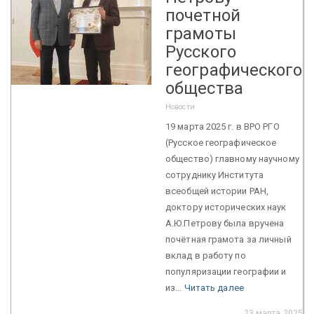
почетной
грамоты
Русского
географического
общества
Новости
19 марта 2025 г. в ВРО РГО
(Русское географическое
общество) главному научному
сотруднику Института
всеобщей истории РАН,
доктору исторических наук
А.Ю.Петрову была вручена
почётная грамота за личный
вклад в работу по
популяризации географии и
из...
Читать далее
23 марта 2025