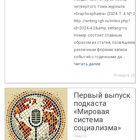
четвертого тома журнала
«Graphosphaera» (2024. T. 4. Nº 2):
http://writing.igh.ru/index.php?
id=2024-4-2&amp;setlang=ru
Номер состоит главным
образом из статей, посвященных
различным формам записи
событий с годичными да...
Читать далее
30 марта 2025
Первый выпуск
подкаста
«Мировая
система
социализма»
Новости