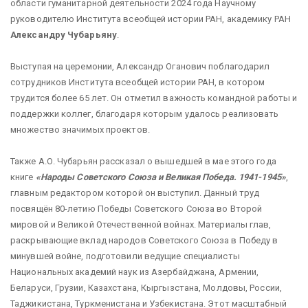
области гуманитарной деятельности 2024 года Научному
руководителю Института всеобщей истории РАН, академику РАН
Александру Чубарьяну
.
Выступая на церемонии, Александр Оганович поблагодарил
сотрудников Института всеобщей истории РАН, в котором
трудится более 65 лет. Он отметил важность командной работы и
поддержки коллег, благодаря которым удалось реализовать
множество значимых проектов.
Также А.О. Чубарьян рассказал о вышедшей в мае этого года
книге
«Народы Советского Союза и Великая Победа. 1941-1945»
,
главным редактором которой он выступил. Данный труд
посвящён 80-летию Победы Советского Союза во Второй
мировой и Великой Отечественной войнах. Материалы глав,
раскрывающие вклад народов Советского Союза в Победу в
минувшей войне, подготовили ведущие специалисты
Национальных академий наук из Азербайджана, Армении,
Беларуси, Грузии, Казахстана, Кыргызстана, Молдовы, России,
Таджикистана, Туркменистана и Узбекистана. Этот масштабный