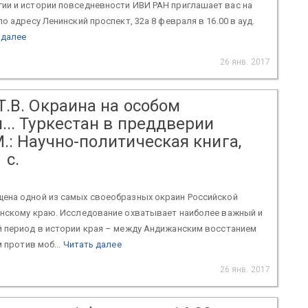
ии и истории повседневности ИВИ РАН приглашает вас на
 адресу Ленинский проспект, 32а 8 февраля в 16.00 в ауд.
 далее
26 янв. 2017
.В. Окраина на особом
.. Туркестан в преддверии
.: Научно-политическая книга,
 с.
ена одной из самых своеобразных окраин Российской
анскому краю. Исследование охватывает наиболее важный и
й период в истории края – между Андижанским восстанием
м против моб...
Читать далее
26 янв. 2017