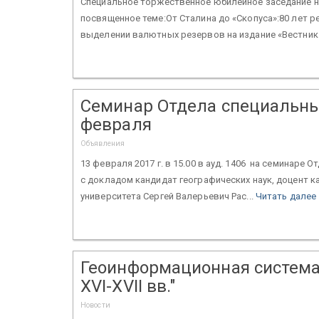
Специальное торжественное юбилейное заседание на
посвященное теме:От Сталина до «Скопуса»:80 лет р
выделении валютных резервов на издание «Вестник.
Семинар Отдела специальны
февраля
Объявления
13 февраля 2017 г. в 15.00 в ауд. 1406 на семинаре
с докладом кандидат географических наук, доцент 
университета Сергей Валерьевич Рас...
Читать далее
Геоинформационная система 
XVI-XVII вв."
Новости