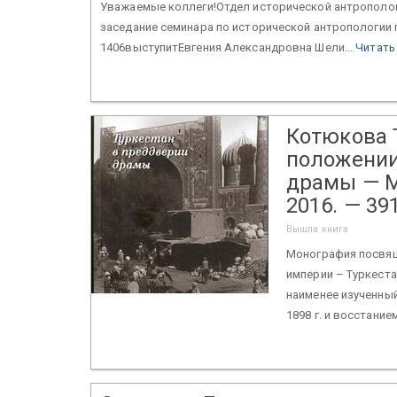
Уважаемые коллеги!Отдел исторической антрополог
заседание семинара по исторической антропологии по
1406выступитЕвгения Александровна Шели...
Читать
Котюкова Т
положении.
драмы — М
2016. — 391
Вышла книга
Монография посвящ
империи – Туркест
наименее изученны
1898 г. и восстание