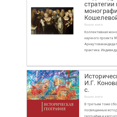
стратегии
монография
Кошелевой.
Вышла книга
Коллективная моно
научного проекта №
Арнаутовакандидат 
практика. Индивиду
Историческ
И.Г. Конов
с.
Вышла книга
В третьем томе сб
посвященные истор
географии и картог