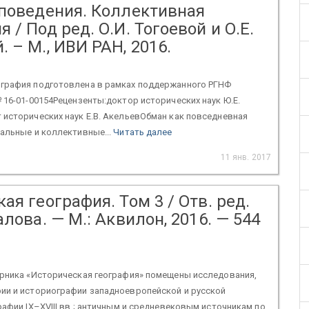
 поведения. Коллективная
 / Под ред. О.И. Тогоевой и О.Е.
 – М., ИВИ РАН, 2016.
графия подготовлена в рамках поддержанного РГНФ
 16-01-00154Рецензенты:доктор исторических наук Ю.Е.
исторических наук Е.В. АкельевОбман как повседневная
альные и коллективные...
Читать далее
11 янв. 2017
ая география. Том 3 / Отв. ред.
алова. — М.: Аквилон, 2016. — 544
орника «Историческая география» помещены исследования,
ии и историографии западноевропейской и русской
рафии IX–XVIII вв.; античным и средневековым источникам по