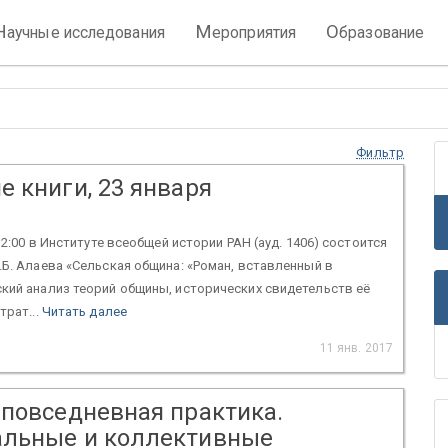
Н
М
О
аучные исследования
ероприятия
бразование
Фильтр
 книги, 23 января
 12:00 в Институте всеобщей истории РАН (ауд. 1406) состоится
.Б. Алаева «Сельская община: «Роман, вставленный в
кий анализ теорий общины, исторических свидетельств её
трат...
Читать далее
11 янв. 2017
 повседневная практика.
льные и коллективные