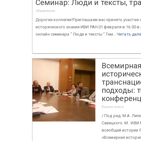
Семинар: Люди и тексты, тра
Объявления
Дорогие коллегии!Приглашаем вас принять участие 
исторического знания ИВИ РАН.01 февраля в 16.00 в
онлайн семинара " Люди и тексты ".Тем...
Читать дал
Всемирная
историчес
транснаци
подходы: 
конферен
Вышла книга
/ Под ред. М.А. Липк
Савицкого. М.: ИВИ 
всеобщей истории 
«Всемирная история