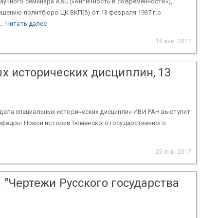
учного семинара АвС («Античность в современности»),
ешению политбюро ЦК ВКП(б) от 13 февраля 1937 г.о
..
Читать далее
16 янв. 2017
х исторических дисциплин, 13
 Отдела специальных исторических дисциплин ИВИ РАН выступит
кафедры Новой истории Тюменского государственного
25 янв. 2017
"Чертежи Русского государства