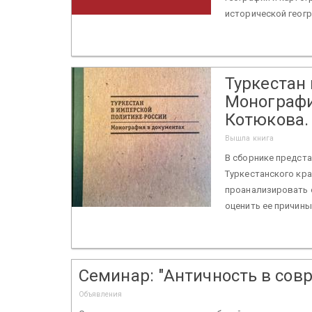
исторической геогр
Туркестан
Монография
Котюкова. 
Вышла книга
В сборнике предст
Туркестанского кра
проанализировать о
оценить ее причины 
Семинар: "Античность в сов
Объявления