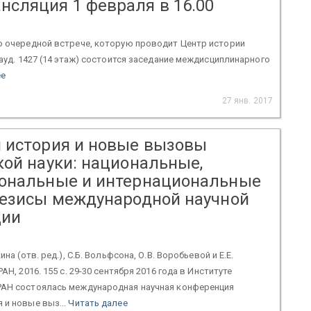
нсляция 1 февраля в 16.00
о очередной встрече, которую проводит Центр истории
 ауд. 1427 (14 этаж) состоится заседание междисциплинарного
ее
27 янв. 2017
 история и новые вызовы
кой науки: национальные,
ональные и интернациональные
тезисы международной научной
ции
ина (отв. ред.), С.Б. Вольфсона, О.В. Воробьевой и Е.Е.
РАН, 2016. 155 с. 29-30 сентября 2016 года в Институте
РАН состоялась международная научная конференция
 и новые выз...
Читать далее