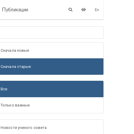
П
убликации
En
Сначала новые
Сначала старые
Все
Только важные
Новости ученого совета