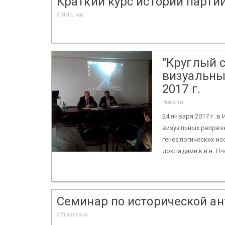
Краткий курс истории партии,
СМИ о нас
"Круглый с
визуальны
2017 г.
Новости
24 января 2017 г. в
визуальных репрез
генеалогических ис
докладами:к.и.н. Пч
Семинар по исторической ант
Объявления