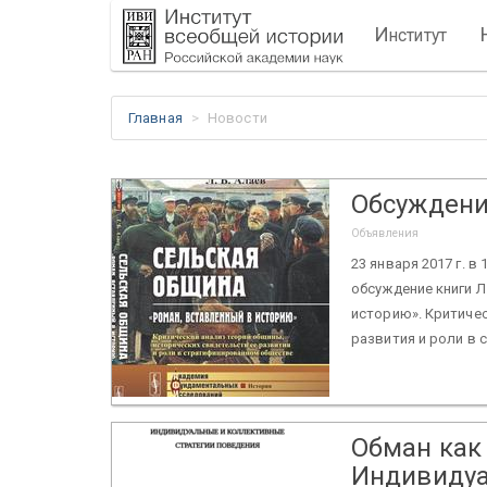
И
нститут
Главная
Новости
Обсуждение
Объявления
23 января 2017 г. в
обсуждение книги Л
историю». Критичес
развития и роли в с
Обман как
Индивидуа