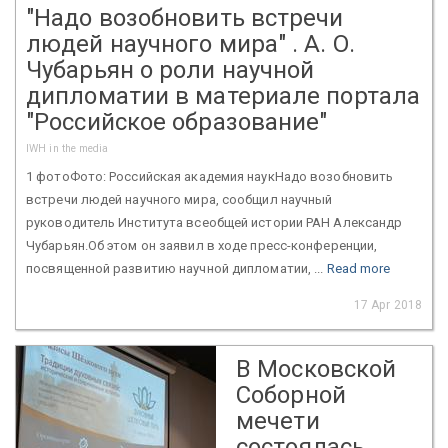
"Надо возобновить встречи
людей научного мира" . А. О.
Чубарьян о роли научной
дипломатии в материале портала
"Российское образование"
IWH in the media
1 фотоФото: Российская академия наукНадо возобновить
встречи людей научного мира, сообщил научный
руководитель Института всеобщей истории РАН Александр
Чубарьян.Об этом он заявил в ходе пресс-конференции,
посвященной развитию научной дипломатии, ...
Read more
17 Apr 2018
В Московской
Соборной
мечети
состоялась