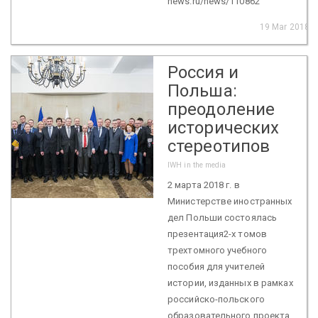
news.ru/news/110862
19 Mar 2018
Россия и
Польша:
преодоление
исторических
стереотипов
IWH in the media
2 марта 2018 г. в
Министерстве иностранных
дел Польши состоялась
презентация2-х томов
трехтомного учебного
пособия для учителей
истории, изданных в рамках
российско-польского
образовательного проекта