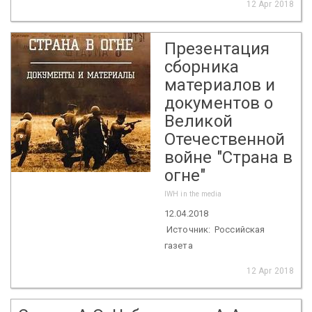
12 Apr 2018
Презентация
сборника
материалов и
документов о
Великой
Отечественной
войне "Страна в
огне"
IWH in the media
12.04.2018
Источник: Российская
газета
12 Apr 2018