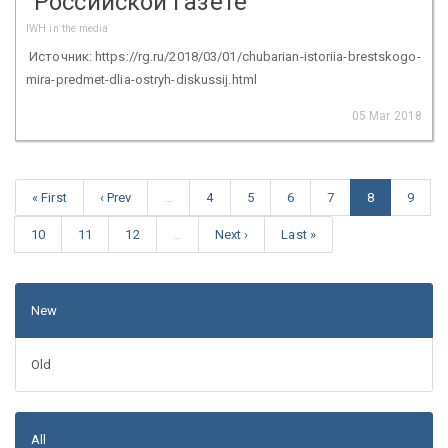
"Российской газете"
IWH in the media
Источник: https://rg.ru/2018/03/01/chubarian-istoriia-brestskogo-
mira-predmet-dlia-ostryh-diskussij.html
05 Mar 2018
« First
‹ Prev
…
4
5
6
7
8
9
10
11
12
…
Next ›
Last »
New
Old
All