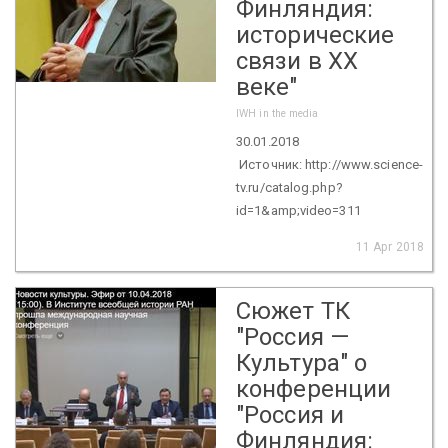
Финляндия:
исторические
связи в XX
веке"
IWH in the media
30.01.2018
Источник: http://www.science-
tv.ru/catalog.php?
id=1&amp;video=311
11 Apr 2018
Сюжет ТК
"Россия —
Культура" о
конференции
"Россия и
Финляндия: