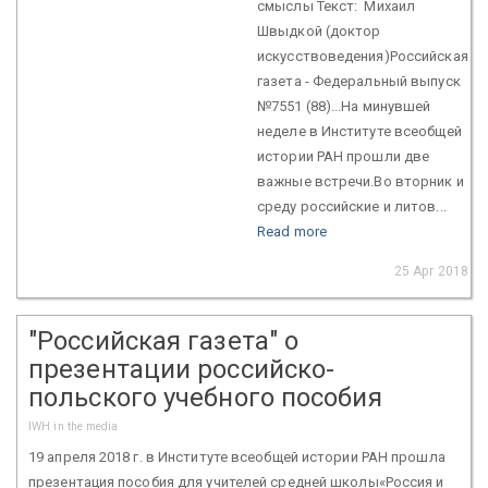
смыслы Текст: Михаил
Швыдкой (доктор
искусствоведения)Российская
газета - Федеральный выпуск
№7551 (88)...На минувшей
неделе в Институте всеобщей
истории РАН прошли две
важные встречи.Во вторник и
среду российские и литов...
Read more
25 Apr 2018
"Российская газета" о
презентации российско-
польского учебного пособия
IWH in the media
19 апреля 2018 г. в Институте всеобщей истории РАН прошла
презентация пособия для учителей средней школы«Россия и