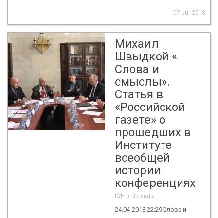
07 Jul 2018
Михаил
Швыдкой «
Слова и
смыслы».
Статья в
«Российской
газете» о
прошедших в
Институте
всеобщей
истории
конференциях
IWH in the media
24.04.2018 22:29Слова и