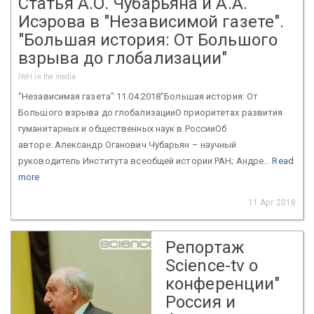
Статья А.О. Чубарьяна и А.А.
Исэрова в "Независимой газете".
"Большая история: От Большого
взрыва до глобализации"
IWH in the media
"Независимая газета" 11.04.2018"Большая история: От
Большого взрыва до глобализацииО приоритетах развития
гуманитарных и общественных наук в РоссииОб
авторе: Александр Оганович Чубарьян – научный
руководитель Института всеобщей истории РАН; Андре...
Read
more
11 Apr 2018
Репортаж
Science-tv о
конференции"
Россия и