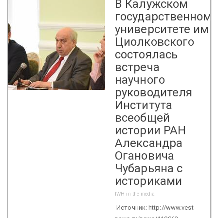
В Калужском
государственном
университете им.
Циолковского
состоялась
встреча
научного
руководителя
Института
всеобщей
истории РАН
Александра
Огановича
Чубарьяна с
историками
IWH in the media
Источник: http://www.vest-