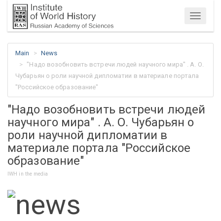
Menu
Main
News
"Надо возобновить встречи людей научного мира" . А. О.
Чубарьян о роли научной дипломатии в материале портала
"Российское образование"
"Надо возобновить встречи людей
научного мира" . А. О. Чубарьян о
роли научной дипломатии в
материале портала "Российское
образование"
IWH in the media