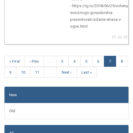
- https://rg.ru/2018/06/29/uchenye-
soiuznogo-gosudarstva-
prezentovali-izdanie-strana-v-
ogne.html
07 Jul 2018
« First
‹ Prev
…
3
4
5
6
7
8
9
10
11
…
Next ›
Last »
New
Old