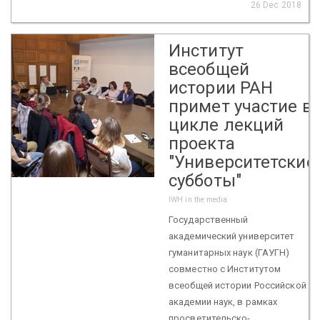
26 Dec 2018
Институт
всеобщей
истории РАН
примет участие в
цикле лекций
проекта
"Университетские
субботы"
IWH in the media
Государственный
академический университет
гуманитарных наук (ГАУГН)
совместно с Институтом
всеобщей истории Российской
академии наук, в рамках
просветительско-