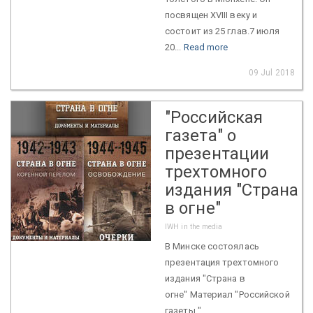
посвящен XVIII веку и
состоит из 25 глав.7 июля
20...
Read more
09 Jul 2018
"Российская
газета" о
презентации
трехтомного
издания "Страна
в огне"
IWH in the media
В Минске состоялась
презентация трехтомного
издания "Страна в
огне" Материал "Российской
газеты "