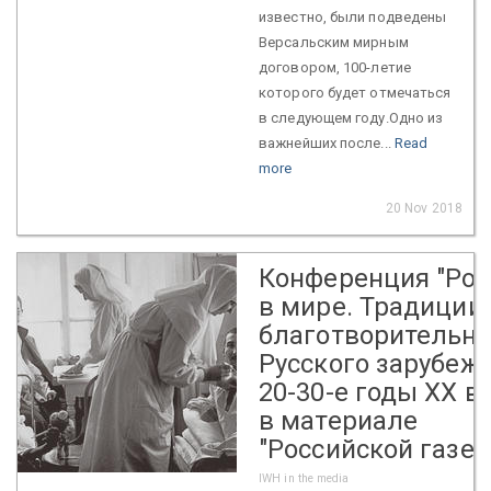
известно, были подведены
Версальским мирным
договором, 100-летие
которого будет отмечаться
в следующем году.Одно из
важнейших после...
Read
more
20 Nov 2018
Конференция "Рос
в мире. Традиции
благотворительно
Русского зарубежь
20-30-е годы ХХ в
в материале
"Российской газет
IWH in the media