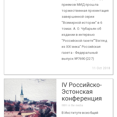
приемов МИД прошла
торжественная презентация
завершенной серии
"Всемирной истории" в 6
томах. А. О. Чубарьян об
издании в интервью
"Российской газете""Взгляд
из XXI века" Российская
газета - Федеральный
выпуск №7690 (227)
11 Oct 2018
IV Российско-
Эстонская
конференция
IWH in the media
В Институте всеобщей