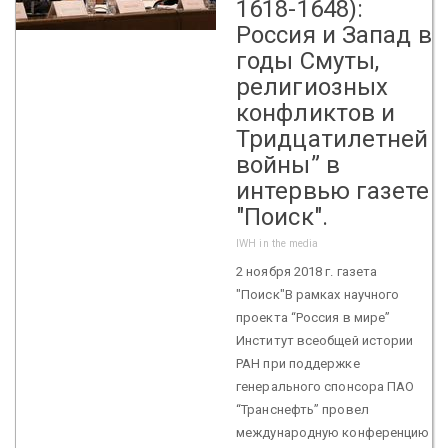
1618-1648):
Россия и Запад в
годы Смуты,
религиозных
конфликтов и
Тридцатилетней
войны” в
интервью газете
"Поиск".
IWH in the media
2 ноября 2018 г. газета
"Поиск"В рамках научного
проекта “Россия в мире”
Институт всеобщей истории
РАН при поддержке
генерального спонсора ПАО
“Транснефть” провел
международную конференцию