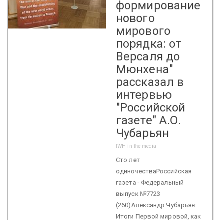
формирование
нового
мирового
порядка: от
Версаля до
Мюнхена"
рассказал в
интервью
"Российской
газете" А.О.
Чубарьян
IWH in the media
Сто лет
одиночестваРоссийская
газета - Федеральный
выпуск №7723
(260)Александр Чубарьян:
Итоги Первой мировой, как