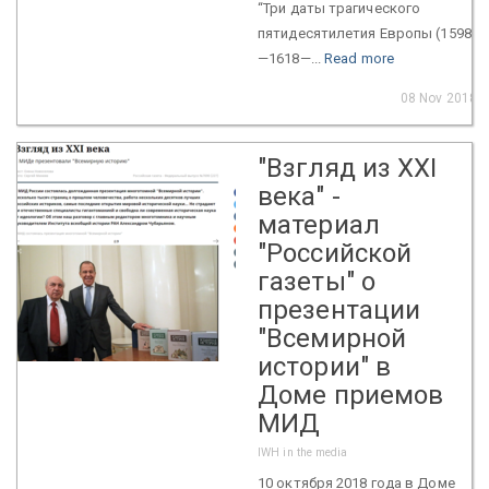
“Три даты трагического
пятидесятилетия Европы (1598
—1618—...
Read more
08 Nov 2018
"Взгляд из XXI
века" -
материал
"Российской
газеты" о
презентации
"Всемирной
истории" в
Доме приемов
МИД
IWH in the media
10 октября 2018 года в Доме