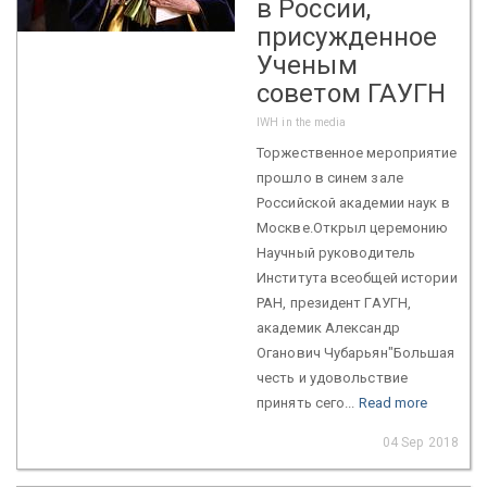
в России,
присужденное
Ученым
советом ГАУГН
IWH in the media
Торжественное мероприятие
прошло в синем зале
Российской академии наук в
Москве.Открыл церемонию
Научный руководитель
Института всеобщей истории
РАН, президент ГАУГН,
академик Александр
Оганович Чубарьян"Большая
честь и удовольствие
принять сего...
Read more
04 Sep 2018