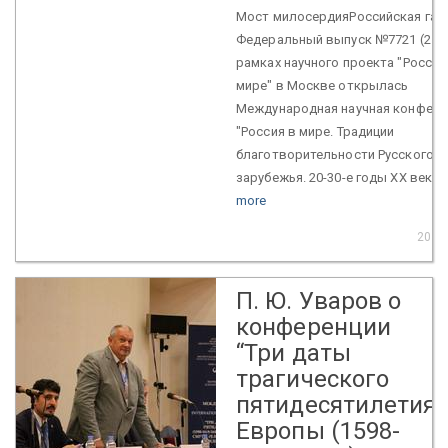
Мост милосердияРоссийская газе
Федеральный выпуск №7721 (258
рамках научного проекта "Россия
мире" в Москве открылась
Международная научная конфере
"Россия в мире. Традиции
благотворительности Русского
зарубежья. 20-30-е годы ХХ века".
more
20 N
П. Ю. Уваров о
конференции
“Три даты
трагического
пятидесятилетия
Европы (1598-