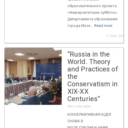
образовательного проекта
«Университетские субботы»
Департамента образования
города Моск...
Read more
11 Dec 2018
“Russia in the
World. Theory
and Practices of
the
Conservatism in
XIX-XX
Centuries”
IWH in the media
КОНСЕРВАТИВНАЯ ИДЕЯ
СНОВА В
МОДЕ.ПУБЛИКАЦИИ№