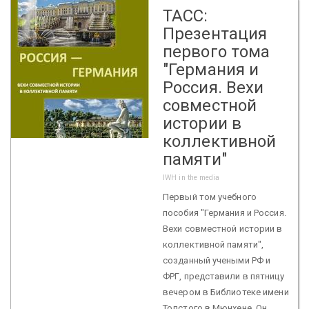
ТАСС:
Презентация
первого тома
"Германия и
Россия. Вехи
совместной
истории в
коллективной
памяти"
IWH in the media
Первый том учебного
пособия "Германия и Россия.
Вехи совместной истории в
коллективной памяти",
созданный учеными РФ и
ФРГ, представили в пятницу
вечером в Библиотеке имени
Толстого в Мюнхене. Он