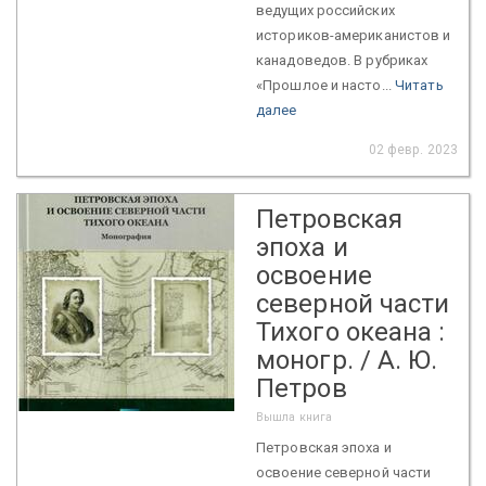
ведущих российских
историков-американистов и
канадоведов. В рубриках
«Прошлое и насто...
Читать
далее
02 февр. 2023
Петровская
эпоха и
освоение
северной части
Тихого океана :
моногр. / А. Ю.
Петров
Вышла книга
Петровская эпоха и
освоение северной части