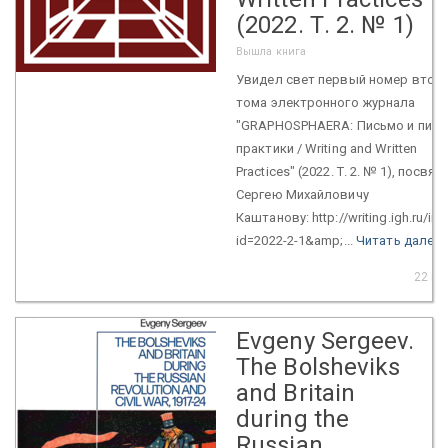
(2022. Т. 2. № 1)
Вышла книга
Увидел свет первый номер втор
тома электронного журнала
"GRAPHOSPHAERA: Письмо и пис
практики / Writing and Written
Practices" (2022. Т. 2. № 1), посвя
Сергею Михайловичу
Каштанову: http://writing.igh.ru/in
id=2022-2-1&amp;...
Читать далее
22 но
Evgeny Sergeev.
The Bolsheviks
and Britain
during the
Russian