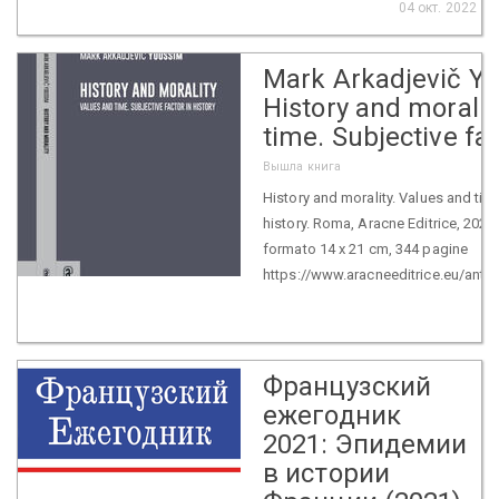
04 окт. 2022
Mark Arkadjevič Y
History and moralit
time. Subjective fac
Вышла книга
History and morality. Values and time
history. Roma, Aracne Editrice, 2022
formato 14 x 21 cm, 344 pagine
https://www.aracneeditrice.eu/ant
Французский
ежегодник
2021: Эпидемии
в истории