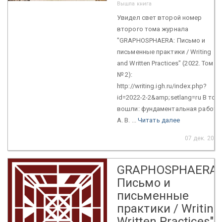
Вышла книга
Увидел свет второй номер
второго тома журнала
"GRAPHOSPHAERA: Письмо и
письменные практики / Writing
and Written Practices" (2022. Том 2.
№ 2):
http://writing.igh.ru/index.php?
id=2022-2-2&amp;setlang=ru В том
вошли: фундаментальная работа
А. В. ...
Читать далее
07 дек. 2022
GRAPHOSPHAERA:
Письмо и
письменные
практики / Writing
Written Practices"