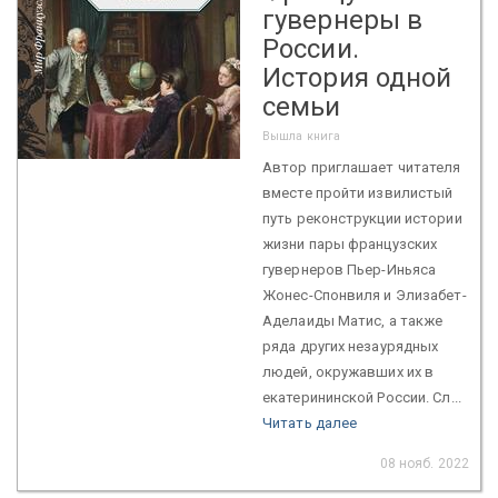
гувернеры в
России.
История одной
семьи
Вышла книга
Автор приглашает читателя
вместе пройти извилистый
путь реконструкции истории
жизни пары французских
гувернеров Пьер-Иньяса
Жонес-Спонвиля и Элизабет-
Аделаиды Матис, а также
ряда других незаурядных
людей, окружавших их в
екатерининской России. Сл...
Читать далее
08 нояб. 2022