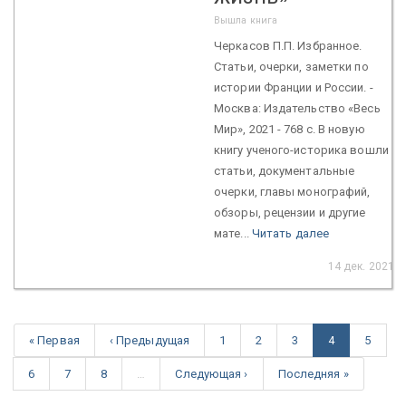
Вышла книга
Черкасов П.П. Избранное.
Статьи, очерки, заметки по
истории Франции и России. -
Москва: Издательство «Весь
Мир», 2021 - 768 c. В новую
книгу ученого-историка вошли
статьи, документальные
очерки, главы монографий,
обзоры, рецензии и другие
мате...
Читать далее
14 дек. 2021
« Первая
‹ Предыдущая
1
2
3
4
5
6
7
8
…
Следующая ›
Последняя »