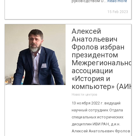
руководством О...
Read more
15 Feb 2023
Алексей
Анатольевич
Фролов избран
президентом
Межрегионально
ассоциации
«История и
компьютер» (АИК
Новости центров
13 ноября 2022 г. ведущий
научный сотрудник Отдела
специальных исторических
дисциплин ИВИ РАН, д.и.н.
Алексей Анатольевич Фролов