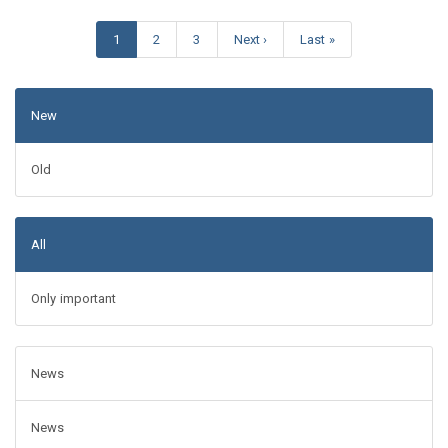
1
2
3
Next ›
Last »
New
Old
All
Only important
News
News