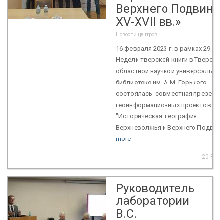
Верхнего Подвинь
XV-XVII вв.»
Новости центров
16 февраля 2023 г. в рамках 29-й
Недели тверской книги в Тверск
областной научной универсально
библиотеке им. А.М. Горького
состоялась cовместная презент
геоинформационных проектов
"Историческая география
Верхневолжья и Верхнего Подв...
more
20 Fe
Руководитель
лаборатории
В.С.