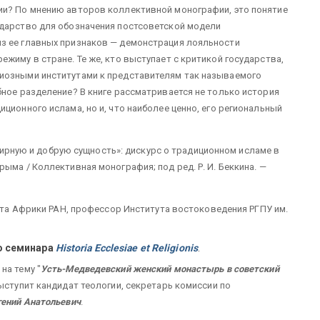
ии? По мнению авторов коллективной монографии, это понятие
ударство для обозначения постсоветской модели
з ее главных признаков — демонстрация лояльности
жиму в стране. Те же, кто выступает с критикой государства,
иозными институтами к представителям так называемого
бное разделение? В книге рассматривается не только история
ционного ислама, но и, что наиболее ценно, его региональный
ирную и добрую сущность»: дискурс о традиционном исламе в
ыма / Коллективная монография; под ред. Р. И. Беккина. —
тута Африки РАН, профессор Института востоковедения РГПУ им.
го семинара
Historia Ecclesiae et Religionis
.
на тему "
Усть-Медведевский женский монастырь в советский
ыступит кандидат теологии, секретарь комиссии по
гений Анатольевич
.