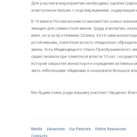
Для участия в мероприятии необходимо зарегистриро
электронное письмо с подтверждением, содержащее 
В 19 веке в России возникло множество новых женск
женщин для совместной жизни, труда и молитвы оказа
веке, но и на протяжении 20 века. Хотя сами монаст
устойчивыми, советская власть специально обращала 
жизнь Усть-Медведицкого Спасо-Преображенского же
существовала при советской власти 10 лет, сосущест
истории закрытия монастыря и осуждения активных м
жить небольшими общинами и оказывали большое вли
Мы будем очень рады вашему участию! Сердечно благо
Media
Vacancies
Our Partners
Online Resources
Contacts