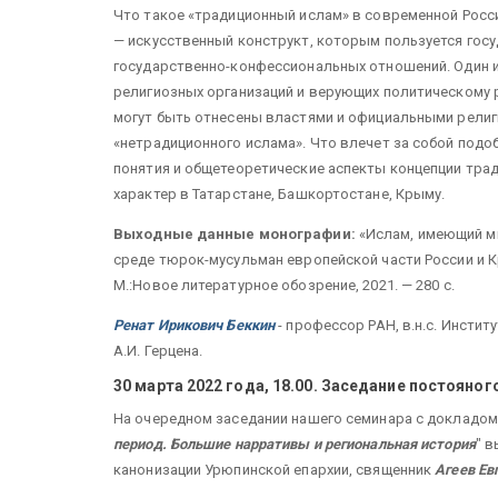
Что такое «традиционный ислам» в современной Росс
— искусственный конструкт, которым пользуется гос
государственно-конфессиональных отношений. Один и
религиозных организаций и верующих политическому ре
могут быть отнесены властями и официальными религ
«нетрадиционного ислама». Что влечет за собой подо
понятия и общетеоретические аспекты концепции тради
характер в Татарстане, Башкортостане, Крыму.
Выходные данные монографии:
«Ислам, имеющий м
среде тюрок-мусульман европейской части России и Кр
М.:Новое литературное обозрение, 2021. — 280 с.
Ренат Ирикович Беккин
- профессор РАН, в.н.с. Инсти
А.И. Герцена.
30 марта 2022 года, 18.00. Заседание постояно
На очередном заседании нашего семинара с докладом 
период. Большие нарративы и региональная история
" в
канонизации Урюпинской епархии, священник
Агеев Ев