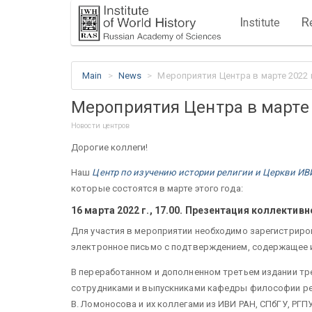
I
R
nstitute
Main
News
Мероприятия Центра в марте 2022 
Мероприятия Центра в марте 
Новости центров
Дорогие коллеги!
Наш
Центр по изучению истории религии и Церкви ИВ
которые состоятся в марте этого года:
16 марта 2022 г., 17.00. Презентация коллекти
Для участия в мероприятии необходимо зарегистриро
электронное письмо с подтверждением, содержащее 
В переработанном и дополненном третьем издании тр
сотрудниками и выпускниками кафедры философии рел
В. Ломоносова и их коллегами из ИВИ РАН, СПбГУ, РГПУ