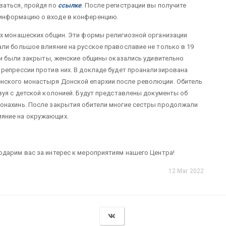
ваться, пройдя по
ссылке
. После регистрации вы получите
информацию о входе в конференцию.
их монашеских общин. Эти формы религиозной организации
ли большое влияние на русское православие не только в 19
ыри были закрыты, женские общины оказались удивительно
репрессии против них. В докладе будет проанализирована
нского монастыря Донской епархии после революции. Обитель
вуя с детской колонией. Будут представлены документы об
онахинь. После закрытия обители многие сестры продолжали
яние на окружающих.
дарим вас за интерес к мероприятиям нашего Центра!
12 Mar 2022