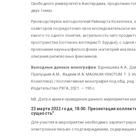
Свободного университета Амстердама, продолжаются
двух томах.
Руководствуясь методологией Райнхарта Козеллека, 
соавторов сосредоточил свое исследовательское вни
какого-то одного понятия, актуальность чего продик
пространства (согласно взглядам П. Бурдье), с одной
прояснения научных/философских «категорий анализа
описания религиозных феноменов.
Выходные данные монографии:
Бурнашева А.А., Дав
Прилуцкий А.М., Фадеев И.А. MAGNUM IGNOTUM. Т. 3: И
Козеллека) / Коллективная монография под общ. ред. И.
Издательство РХГА, 2021. — 195 с.
NB.
Дата и время проведения данного мероприятия мо
23 марта 2022 года, 18.00. Презентация колле
сущность".
Для участия в мероприятии необходимо зарегистриро
электронное письмо с подтверждением, содержащее 