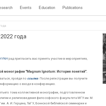
E
E
P
esearch
vents
ducation
ublications
года
2022 года
И РАН
рад пригласить вас принять участие в мероприятиях,
вной монографии "Magnum Ignotum: История понятий".
ваться, пройдя по
ссылке
. После регистрации вы получите
информацию о входе в конференцию.
етьего тома коллективной монографии, подготовленном
игии и религиоведения философского факультета МГУ им. М.
 им. А. И. Герцена, ТвГУ, Боннской библейской семинарии и