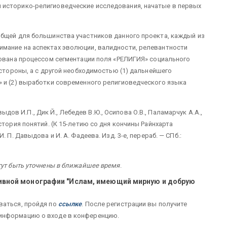
 историко-религиоведческие исследования, начатые в первых
общей для большинства участников данного проекта, каждый из
мание на аспектах эволюции, валидности, релевантности
тована процессом сегментации поля «РЕЛИГИЯ» социального
 стороны, а с другой необходимостью (1) дальнейшего
» и (2) выработки современного религиоведческого языка
ыдов И.П., Дик Й., Лебедев В.Ю., Осипова О.В., Паламарчук А.А.,
стория понятий. (К 15-летию со дня кончины Райнхарта
 П. Давыдова и И. А. Фадеева. Изд. 3-е, перераб. — СПб.:
гут быть уточнены в ближайшее время
.
ктивной монографии "Ислам, имеющий мирную и добрую
ваться, пройдя по
ссылке
. После регистрации вы получите
информацию о входе в конференцию.