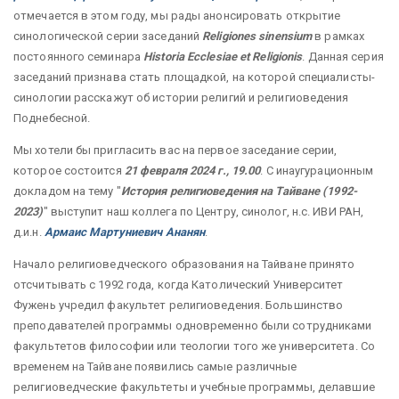
отмечается в этом году, мы рады анонсировать открытие
синологической серии заседаний
Religiones sinensium
в рамках
постоянного семинара
Historia Ecclesiae et Religionis
. Данная серия
заседаний признава стать площадкой, на которой специалисты-
синологии расскажут об истории религий и религиоведения
Поднебесной.
Мы хотели бы пригласить вас на первое заседание серии,
которое состоится
21 февраля 2024 г., 19.00
. С инаугурационным
докладом на тему "
История религиоведения на Тайване (1992-
2023)
" выступит наш коллега по Центру, синолог, н.с. ИВИ РАН,
д.и.н.
Армаис Мартуниевич Ананян
.
Начало религиоведческого образования на Тайване принято
отсчитывать с 1992 года, когда Католический Университет
Фужень учредил факультет религиоведения. Большинство
преподавателей программы одновременно были сотрудниками
факультетов философии или теологии того же университета. Со
временем на Тайване появились самые различные
религиоведческие факультеты и учебные программы, делавшие