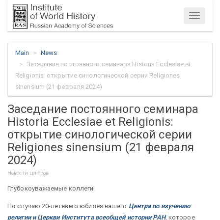
Menu
Main
News
Заседание постоянного семинара Historia Ecclesiae et
Religionis: открытие синологической серии Religiones
sinensium (21 февраля 2024)
Заседание постоянного семинара
Historia Ecclesiae et Religionis:
открытие синологической серии
Religiones sinensium (21 февраля
2024)
Новости центров
Глубокоуважаемые коллеги!
По случаю 20-летенего юбилея нашего
Центра по изучению
религии и Церкви Института всеобщей истории РАН
, которое