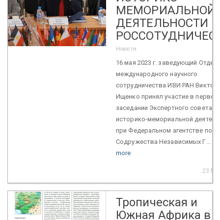
МЕМОРИАЛЬНОЙ
ДЕЯТЕЛЬНОСТИ 
РОССОТУДНИЧЕС
Новости
16 мая 2023 г. заведующий Отдел
международного научного
сотрудничества ИВИ РАН Виктор
Ищенко принял участие в первом
заседании Экспертного совета п
историко-мемориальной деятель
при Федеральном агентстве по д
Содружества Независимых Г...
Re
more
23 Ma
Тропическая и
Южная Африка в