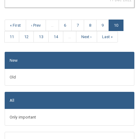
« First
‹ Prev
…
6
7
8
9
10
11
12
13
14
…
Next ›
Last »
New
Old
All
Only important