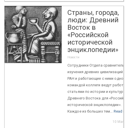
Страны, города,
люди: Древний
Восток в
«Российской
исторической
энциклопедии»
Новости
Сотрудники Отдела сравнительн
изучения древних цивилизаций И
РАН и работающие с ними одной
командой коллеги ведут работу 
статьями по истории и культуре
Древнего Востока для «Российск
исторической энциклопедии».
Каждое из больших тем...
Read mo
10 Mar 2