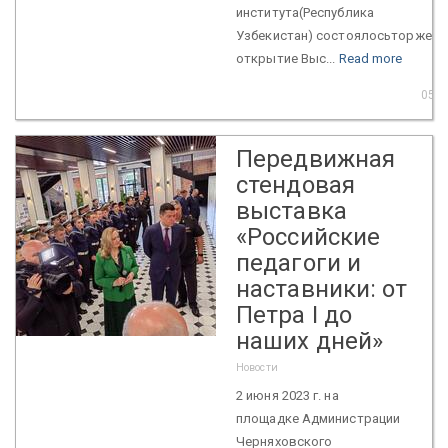
института(Республика
Узбекистан) состоялосьторжест
открытие Выс...
Read more
05 J
Передвижная
стендовая
выставка
«Российские
педагоги и
наставники: от
Петра I до
наших дней»
Новости
2 июня 2023 г. на
площадке Администрации
Черняховского