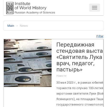
Menu
Main
News
Filter
Передвижная
стендовая выстав
«Святитель Лука 
врач, педагог,
пастырь»
Новости
30 мая 2023 г., в рамках юбилейн
торжеств по случаю 100-летия с
хиротонии святителя Луки (Войно
Ясенецкого), на площадке Ташке
государственного стоматологич