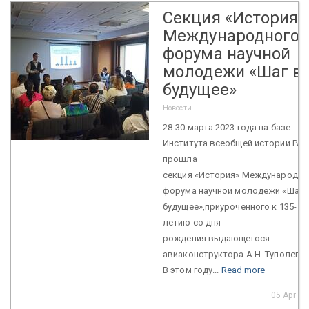
Секция «История»
Международного
форума научной
молодежи «Шаг в
будущее»
Новости
28-30 марта 2023 года на базе
Института всеобщей истории РАН
прошла
секция «История» Международно
форума научной молодежи «Шаг 
будущее»,приуроченного к 135-
летию со дня
рождения выдающегося
авиаконструктора А.Н. Туполев
В этом году...
Read more
05 Apr 2