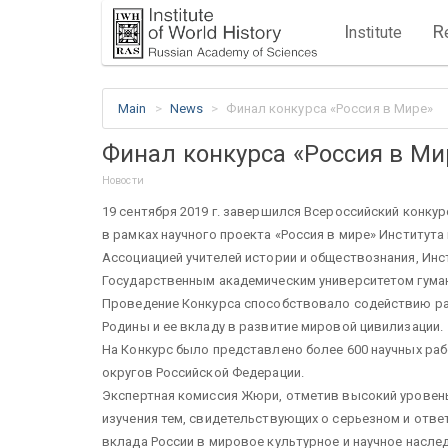
I
R
nstitute
Main
News
Финал конкурса «Россия в Мире»
Финал конкурса «Россия в Ми
Новости
19 сентября 2019 г. завершился Всероссийский конку
в рамках научного проекта «Россия в мире» Институт
Ассоциацией учителей истории и обществознания, Инс
Государственным академическим университетом гуман
Проведение Конкурса способствовало содействию ра
Родины и ее вкладу в развитие мировой цивилизации.
На Конкурс было представлено более 600 научных ра
округов Российской Федерации.
Экспертная комиссия Жюри, отметив высокий уровен
изучения тем, свидетельствующих о серьезном и отв
вклада России в мировое культурное и научное насле