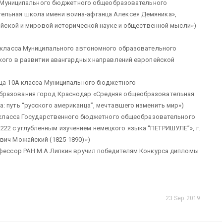
сса Муниципального бюджетного общеобразовательного
ельная школа имени воина-афганца Алексея Демяника»,
сийской и мировой исторической науке и общественной мысли»)
В класса Муниципального автономного образовательного
ского в развитии авангардных направлений европейской
ица 10А класса Муниципального бюджетного
бразования город Краснодар «Средняя общеобразовательная
: путь “русского американца”, мечтавшего изменить мир»)
0Б класса Государственного бюджетного общеобразовательного
22 с углубленным изучением немецкого языка “ПЕТРИШУЛЕ”», г.
вич Можайский (1825-1890)»)
офессор РАН М.А.Липкин вручил победителям Конкурса дипломы
23 Sep 2019