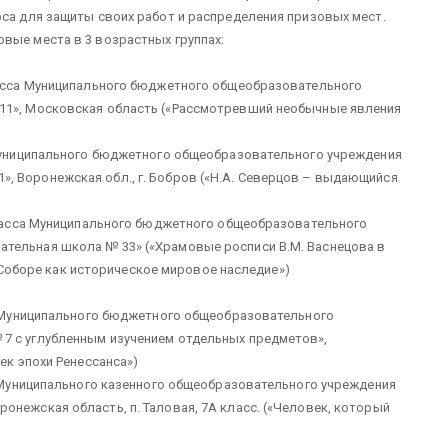
рса для защиты своих работ и распределения призовых мест.
вые места в 3 возрастных группах:
класса Муниципального бюджетного общеобразовательного
11», Московская область («Рассмотревший необычные явления
а Муниципального бюджетного общеобразовательного учреждения
, Воронежская обл., г. Бобров («Н.А. Северцов – выдающийся
 класса Муниципального бюджетного общеобразовательного
тельная школа № 33» («Храмовые росписи В.М. Васнецова в
оборе как историческое мировое наследие»)
са Муниципального бюджетного общеобразовательного
7 с углубленным изучением отдельных предметов»,
ек эпохи Ренессанса»)
са Муниципального казенного общеобразовательного учреждения
онежская область, п. Таловая, 7А класс. («Человек, который