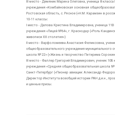
III место - Демяник Марина Олеговна, ученица 8 кла
учреждения «Комбайновская основная общеобразоват
Ростовская область, с. Рясное («Н.М. Карамзин в рос
10-11 классы:
I место - Делова Кристина Владимировна, ученица 11
учреждения «Лицей №64», г. Краснодар («Роль Кандин
живописи ХХ столетия»)
II место - Варфоломеева Анастасия Феликсовна, учен
общеобразовательного учреждения муниципального о
школа № 22» («Жизнь и творчество Питирима Сорокина
III место - Фаллер Григорий Владимирович, ученик 1
учреждения «Средняя общеобразовательная школа № 2
Санкт-Петербург («Пионер авиации: Александр Федоро
Директор Института всеобщей истории РАН д.и.н., пр
и ценные призы.