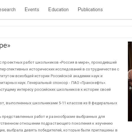
E
E
P
esearch
vents
ducation
ublications
ре»
рс проектных работ школьников «Россия в мире», проходивший
а перспективных исторических исследований в сотрудничестве с
титутом всеобщей истории Российской академии наук и
итарных наук. Генеральный спонсор - ПАО «Транснефть».
стущему интересу российских школьников к истории своей
бот, выполненных школьниками 5-11 классов из 8 федеральных
ь представленных работ и разнообразие выбранных для
етственном отношении подрастающего поколения к изучению
дие, выбрала девять победителей, которые были приглашены в