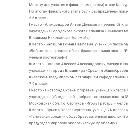
Москву для участия в финальном (очном) этапе Конку
По итогам финального этапа были распределены призо
5-6 классы:
I место - Александров Антон Денисович, ученик 5В 
учреждения Городского округа Балашиха «Гимназия №
Владимир Николаевич Челомей»)
II место - Балашов Роман Павлович, ученик 6 класс
«Бобровская средняя общеобразовательная школа №1»
учёный зоогеограф»)
III место - Волков Алексей Александрович, ученик 6
учреждения города Владимира «Средняя общеобразова
Киевском Владимирском патриаршем кафедральном С
7-9 классы:
I место - Листопад Оксана Игоревна, ученица 9 клас
учреждения («Средняя общеобразовательная школа № 
Московская обл. г.о. Серпухов «Игорь Грабарь – челов
II место - Юрьева Олеся Сергеевна, ученица 7А клас
«Таловская средняя общеобразовательная школа», Вор
предугадал мировую экологическую проблему»)