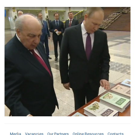
Media
Vacancies
Our Partners
Online Resources
Contacts