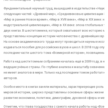
Фундаментальный научный труд, вышедший в издательстве «Наука»,
следующих частей: «Древний мир», «Средневековые цивилизации Зап
«Мир в раннее Новое время», «Мир в XVIII веке», «Мир в XIX веке: на 
индустриальной цивилизации», «Мир в XX веке: эпоха глобальных т
двух книгах. В шеститомнике, который охватывает всю историю ми
представлены концепции истории человечества с древнейших времё
На основе академического труда могут проводиться научные иссле
издаваться пособия для российских вузов и школ. В 2018 году опу
последние части шестого тома «Всемирной истории», посвященные 
Работа над шеститомным собранием началась ещё в 2009 году, в ней
ведущие учёные страны. По глубине анализа и масштабу охваченных
не имеет аналогов в мире. Только над последним томом работал ко
авторов.
Особое место в книгах заняли материалы, характеризующие роль и 
мировой истории, широко представлены основные сферы жизни об
развитие экономики, политики, демографии, духовной сферы и меж
Отметим, что глава государства с самого начала работы над «Всем