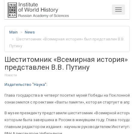
Menu
Main
News
Шеститомник «Всемирная история» был представлен В.В.
Путину
Шеститомник «Всемирная история» 
представлен В.В. Путину
Новости
Издательство "Наука":
Глава государства в четверг посетил музей Победы на Поклонной го
ознакомился с проектами «Вахты памяти», которая стартует в апрел
В музее президенту представили шеститомник «Всемирной истории»
которым была завершена в России в минувшем году. Глава государ
главным редактором издания - научным руководителем Института 
РАН Александром Чубарьяном.