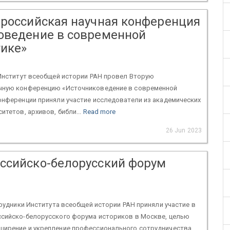
ероссийская научная конференция
оведение в современной
ике»
 Институт всеобщей истории РАН провел Вторую
чную конференцию «Источниковедение в современной
онференции приняли участие исследователи из академических
итетов, архивов, библи...
Read more
26 Jun 2023
ссийско-белорусский форум
отрудники Института всеобщей истории РАН приняли участие в
ссийско-белорусского форума историков в Москве, целью
ширение и укрепление профессионального сотрудничества.