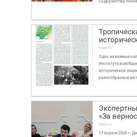
Содружества Незав
Тропическ
историчес
Новости
Одно из важных на
Института всеобщей
исторической энцик
разнообразные мате
Экспертны
«За вернос
Новости
17 апреля 2023 г. 