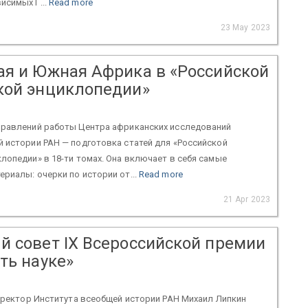
исимых Г...
Read more
23 May 2023
ая и Южная Африка в «Российской
кой энциклопедии»
правлений работы Центра африканских исследований
 истории РАН — подготовка статей для «Российской
лопедии» в 18-ти томах. Она включает в себя самые
риалы: очерки по истории от...
Read more
21 Apr 2023
й совет IX Всероссийской премии
ть науке»
Директор Института всеобщей истории РАН Михаил Липкин