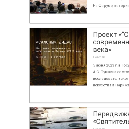
На Форуме, который
Проект «“
современно
века»
Новости
5 июня 2023 г. в Г
А.С. Пушкина сост
исследовательског
искусства в Париже 
Передвижн
«Святитель