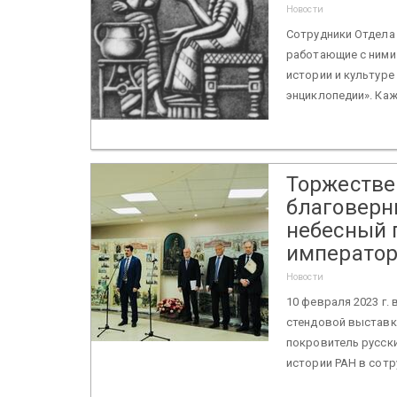
Новости
Сотрудники Отдела 
работающие с ними 
истории и культуре
энциклопедии». Каж
Торжестве
благоверн
небесный 
император
Новости
10 февраля 2023 г.
стендовой выставк
покровитель русск
истории РАН в сотр