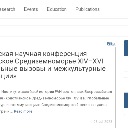
E
E
P
esearch
vents
ducation
ublications
Filter
ская научная конференция
ское Средиземноморье XIV–XVI
альные вызовы и межкультурные
ации»
 в Институте всеобщей истории РАН состоялась Всероссийская
я «Христианское Средиземноморье XIV–XVI вв.: глобальные
урные коммуникации». Средиземноморский регион издавна
речи ...
Read more
03 Jul 2023