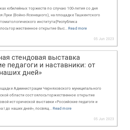
рамках юбилейных торжеств по случаю 100-летия со дня
я Луки (Войно-Ясенецкого), на площадке Ташкентского
стоматологического института(Республика
ялосьторжественное открытие Выс...
Read more
05 Jun 2023
ая стендовая выставка
е педагоги и наставники: от
 наших дней»
площадке Администрации Черняховского муниципального
дской области состоялосьторжественное открытие
овой исторической выставки «Российские педагоги и
а I до наших дней», посвящ...
Read more
05 Jun 2023