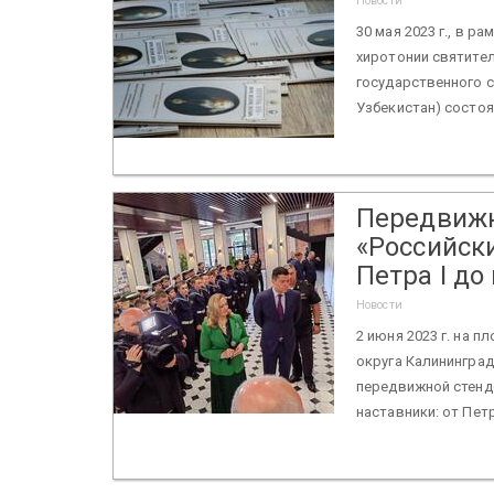
Новости
30 мая 2023 г., в 
хиротонии святител
государственного 
Узбекистан) состо
Передвижн
«Российски
Петра I до
Новости
2 июня 2023 г. на 
округа Калинингра
передвижной стенд
наставники: от Петр