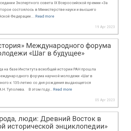
аседании Экспертного совета IX Всероссийской премии «За
оторое состоялось в Министерстве науки и высшего
ской Федерации....
Read more
19 Apr 2023
стория» Международного форума
олодежи «Шаг в будущее»
ода на базе Института всеобщей истории РАН прошла
Международного форума научной молодежи «Шаг в
нного к 135-летию со дня рождения выдающегося
.Н. Туполева. В этом году...
Read more
05 Apr 2023
рода, люди: Древний Восток в
ой исторической энциклопедии»