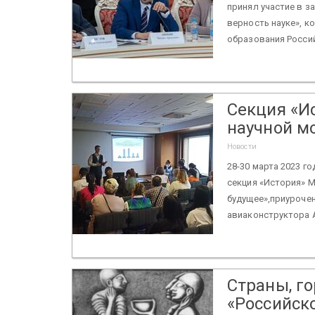
принял участие в з
верность науке», к
образования Россий
Секция «И
научной м
Новости
28-30 марта 2023 г
секция «История» 
будущее»,приуроче
авиаконструктора А
Страны, го
«Российск