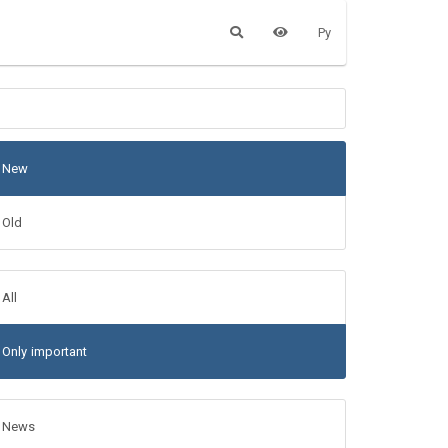
Ру
New
Old
All
Only important
News