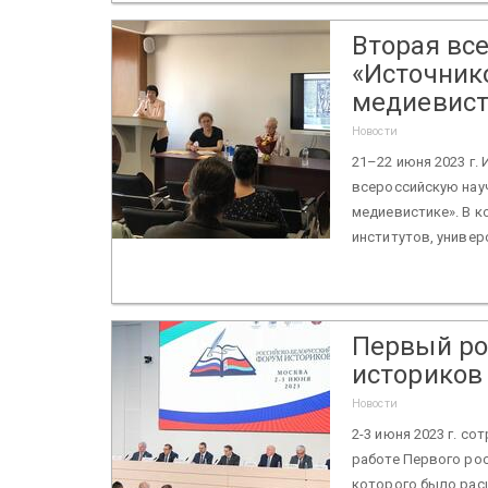
Вторая вс
«Источник
медиевист
Новости
21–22 июня 2023 г.
всероссийскую нау
медиевистике». В к
институтов, универс
Первый ро
историков
Новости
2-3 июня 2023 г. с
работе Первого ро
которого было рас