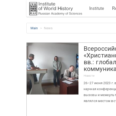
I
R
nstitute
Main
News
Всероссий
«Христиан
вв.: глоб
коммуник
Новости
26–27 июня 2023 г.
научная конференци
вызовы и межкульт
являлся местом вст