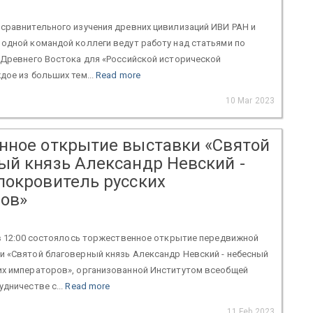
сравнительного изучения древних цивилизаций ИВИ РАН и
одной командой коллеги ведут работу над статьями по
 Древнего Востока для «Российской исторической
дое из больших тем...
Read more
10 Mar 2023
нное открытие выставки «Святой
ый князь Александр Невский -
покровитель русских
ов»
 в 12:00 состоялось торжественное открытие передвижной
и «Святой благоверный князь Александр Невский - небесный
их императоров», организованной Институтом всеобщей
удничестве с...
Read more
11 Feb 2023