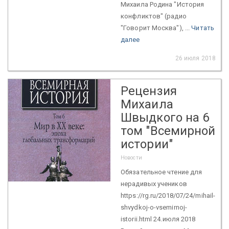
Михаила Родина "История
конфликтов" (радио
"Говорит Москва"), ...
Читать
далее
26 июля 2018
Рецензия
Михаила
Швыдкого на 6
том "Всемирной
истории"
Новости
Обязательное чтение для
нерадивых учеников
https://rg.ru/2018/07/24/mihail-
shvydkoj-o-vsemirnoj-
istorii.html 24.июля 2018