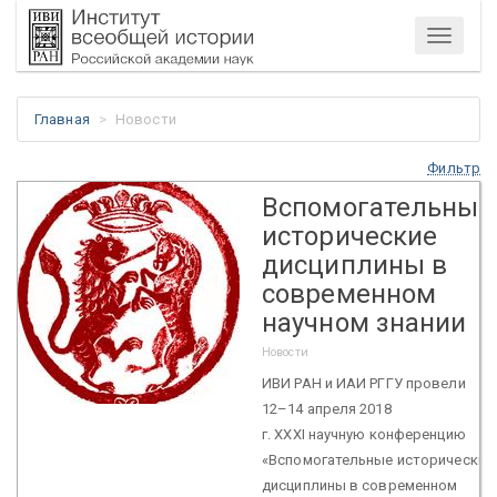
Меню
Главная
Новости
Фильтр
Вспомогательные
исторические
дисциплины в
современном
научном знании
Новости
ИВИ РАН и ИАИ РГГУ провели
12–14 апреля 2018
г. XXXI научную конференцию
«Вспомогательные исторические
дисциплины в современном