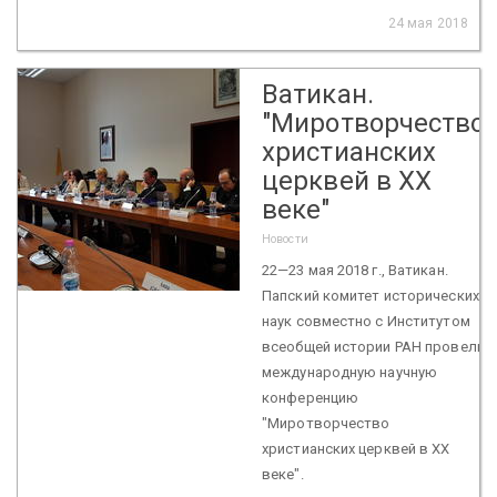
24 мая 2018
Ватикан.
"Миротворчество
христианских
церквей в XX
веке"
Новости
22—23 мая 2018 г., Ватикан.
Папский комитет исторических
наук совместно с Институтом
всеобщей истории РАН провели
международную научную
конференцию
"Миротворчество
христианских церквей в XX
веке".