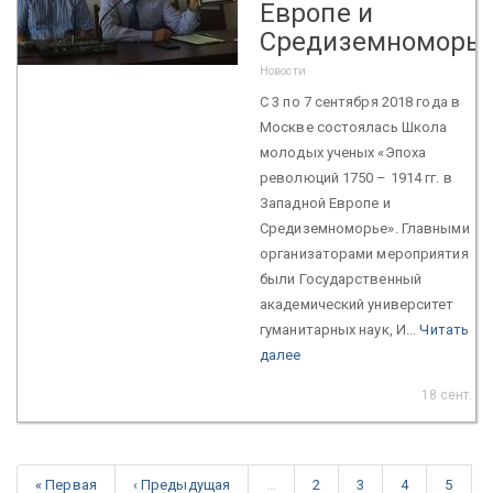
Европе и
Средиземноморье
Новости
С 3 по 7 сентября 2018 года в
Москве состоялась Школа
молодых ученых «Эпоха
революций 1750 – 1914 гг. в
Западной Европе и
Средиземноморье». Главными
организаторами мероприятия
были Государственный
академический университет
гуманитарных наук, И...
Читать
далее
18 сент. 2
« Первая
‹ Предыдущая
…
2
3
4
5