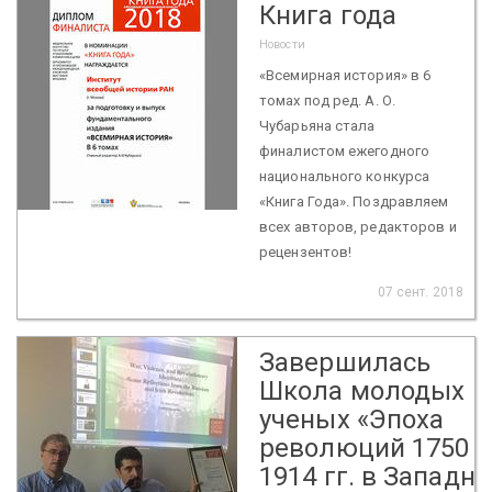
Книга года
Новости
«Всемирная история» в 6
томах под ред. А. О.
Чубарьяна стала
финалистом ежегодного
национального конкурса
«Книга Года». Поздравляем
всех авторов, редакторов и
рецензентов!
07 сент. 2018
Завершилась
Школа молодых
ученых «Эпоха
революций 1750 
1914 гг. в Западн