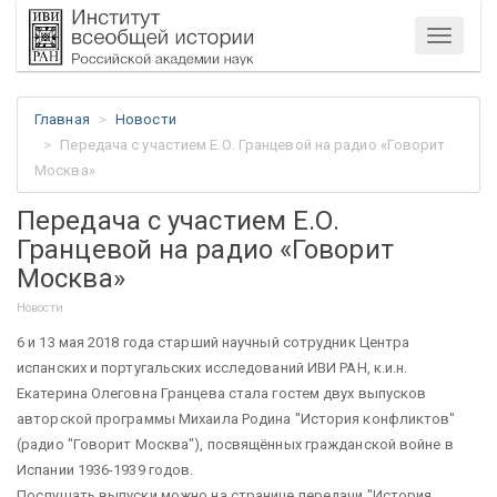
Меню
Главная
Новости
Передача с участием Е.О. Гранцевой на радио «Говорит
Москва»
Передача с участием Е.О.
Гранцевой на радио «Говорит
Москва»
Новости
6 и 13 мая 2018 года старший научный сотрудник Центра
испанских и португальских исследований ИВИ РАН, к.и.н.
Екатерина Олеговна
Гранцев
а стала гостем двух выпусков
авторской программы Михаила Родина "История конфликтов"
(радио "Говорит Москва"), посвящённых гражданской войне в
Испании 1936-1939 годов.
Послушать выпуски можно на странице передачи "История