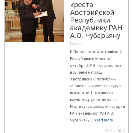
креста
Австрийской
Республики
академику РАН
А.О. Чубарьяну
Новости
В Посольстве Австрийской
Республики в Москве 1
октября 2019 г. состоялось
вручение награды
Австрийской Республики
«Почетный крест за науку и
искусство 1-го класса»
научному руководителю
Института всеобщей истории
РАН академику РАН А.О.
Чубарьяну....
Read more
02 Oct 2019