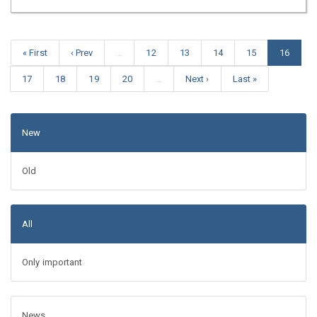
« First
‹ Prev
…
12
13
14
15
16
17
18
19
20
…
Next ›
Last »
New
Old
All
Only important
News