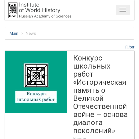
Menu
Main
News
Filter
Конкурс
школьных
работ
«Историческая
память о
Великой
Отечественной
войне – основа
диалога
поколений»
Новости