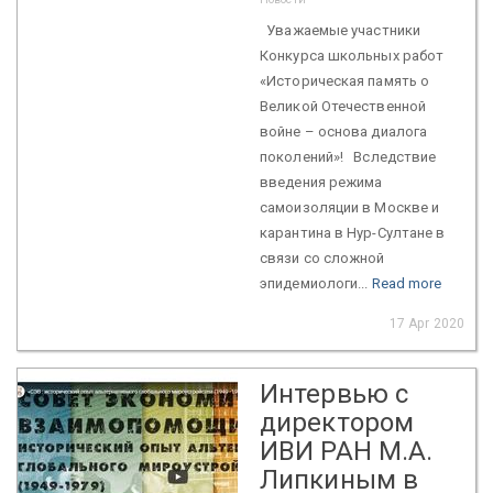
Уважаемые участники
Конкурса школьных работ
«Историческая память о
Великой Отечественной
войне – основа диалога
поколений»! Вследствие
введения режима
самоизоляции в Москве и
карантина в Нур-Султане в
связи со сложной
эпидемиологи...
Read more
17 Apr 2020
Интервью с
директором
ИВИ РАН М.А.
Липкиным в