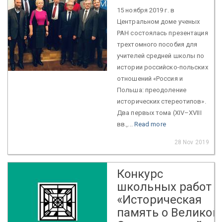
15 ноября 2019 г. в
Центральном доме ученых
РАН состоялась презентация
трехтомного пособия для
учителей средней школы по
истории российско-польских
отношений «Россия и
Польша: преодоление
исторических стереотипов».
Два первых тома (XIV–XVIII
вв.,...
Read more
28 Nov 2019
Конкурс
школьных работ
«Историческая
память о Великой