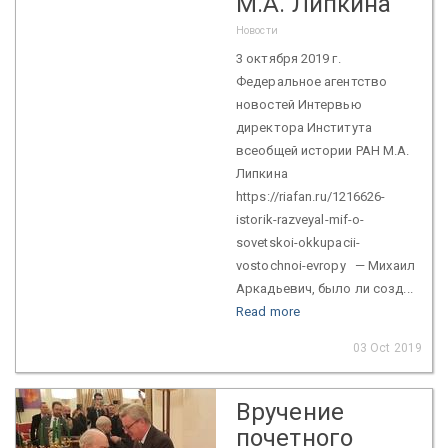
М.А. Липкина
Новости
3 октября 2019 г.
Федеральное агентство
новостей Интервью
директора Института
всеобщей истории РАН М.А.
Липкина
https://riafan.ru/1216626-
istorik-razveyal-mif-o-
sovetskoi-okkupacii-
vostochnoi-evropy — Михаил
Аркадьевич, было ли созд...
Read more
03 Oct 2019
Вручение
почетного