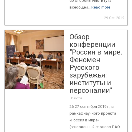
со стороны Института
всеобщей...
Read more
29 Oct 2019
Обзор
конференции
"Россия в мире.
Феномен
Русского
зарубежья:
институты и
персоналии"
Новости
26-27 сентября 2019 г., в
рамках научного проекта
«Россия в мире»
(генеральный спонсор ПАО