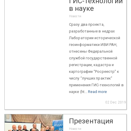
ГИС-технологий
в науке
Новости
Сразу два проекта,
разработанные в недрах
Лаборатории исторической
геоинформатики ИВИ РАН,
отнесены Федеральной
службой государственной
регистрации, кадастра и
картографии “Росреестр” к
числу “лучших практик”
применения ГИС-технологий в
науке (ht...
Read more
02 Dec 2019
Презентация
Новости