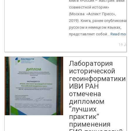
книги «Россия – Австрия: вехи
совместной истории»
(Москва: «Аспект Пресс»,
2019). Книга, ранее опубликованн
русском и немецком языках,
представляет собой...
Read more
19 Jan
Лаборатория
исторической
геоинформатики
ИВИ РАН
отмечена
дипломом
“лучших
практик”
применения