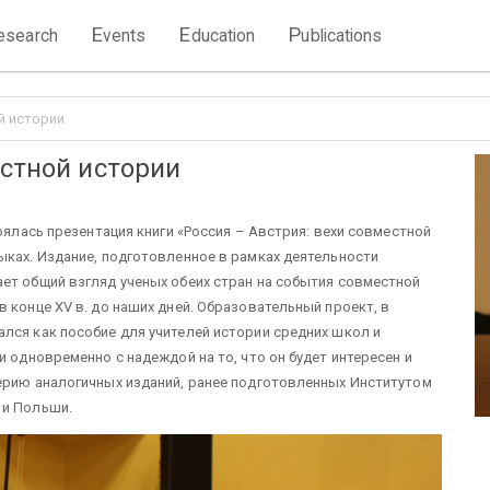
E
E
P
esearch
vents
ducation
ublications
й истории
естной истории
тоялась презентация книги «Россия – Австрия: вехи совместной
ыках. Издание, подготовленное в рамках деятельности
ет общий взгляд ученых обеих стран на события совместной
 конце XV в. до наших дней. Образовательный проект, в
лся как пособие для учителей истории средних школ и
и одновременно с надеждой на то, что он будет интересен и
серию аналогичных изданий, ранее подготовленных Институтом
 и Польши.