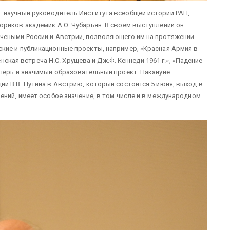
 научный руководитель Института всеобщей истории РАН,
риков академик А.О. Чубарьян. В своем выступлении он
чеными России и Австрии, позволяющего им на протяжении
кие и публикационные проекты, например, «Красная Армия в
енская встреча Н.С. Хрущева и Дж.Ф. Кеннеди 1961 г.», «Падение
перь и значимый образовательный проект. Накануне
и В.В. Путина в Австрию, который состоится 5 июня, выход в
ений, имеет особое значение, в том числе и в международном