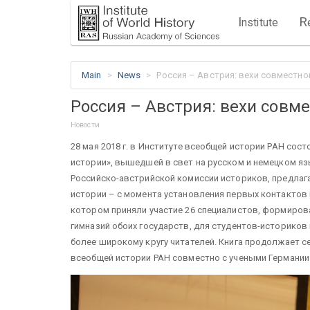
I
R
nstitute
Main
News
Россия – Австрия: вехи совместно
Россия – Австрия: вехи совм
Новости
28 мая 2018 г. в Институте всеобщей истории РАН сос
истории», вышедшей в свет на русском и немецком яз
Российско-австрийской комиссии историков, предлага
истории – с момента установления первых контактов в
котором приняли участие 26 специалистов, формирова
гимназий обоих государств, для студентов-историков 
более широкому кругу читателей. Книга продолжает 
всеобщей истории РАН совместно с учеными Германии