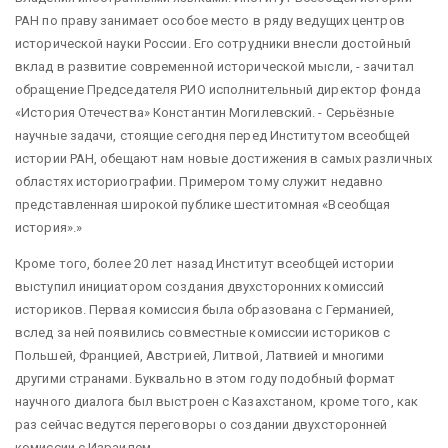
РАН по праву занимает особое место в ряду ведущих центров
исторической науки России. Его сотрудники внесли достойный
вклад в развитие современной исторической мысли, - зачитал
обращение Председателя РИО исполнительный директор фонда
«История Отечества» Константин Могилевский. - Серьёзные
научные задачи, стоящие сегодня перед Институтом всеобщей
истории РАН, обещают нам новые достижения в самых различных
областях историографии. Примером тому служит недавно
представленная широкой публике шеститомная «Всеобщая
история».
Кроме того, более 20 лет назад Институт всеобщей истории
выступил инициатором создания двухсторонних комиссий
историков. Первая комиссия была образована с Германией,
вслед за ней появились совместные комиссии историков с
Польшей, Францией, Австрией, Литвой, Латвией и многими
другими странами. Буквально в этом году подобный формат
научного диалога был выстроен с Казахстаном, кроме того, как
раз сейчас ведутся переговоры о создании двухсторонней
комиссии с Израилем.