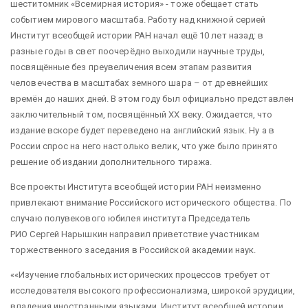
шеститомник «Всемирная история» - тоже обещает стать
событием мирового масштаба. Работу над книжной серией
Институт всеобщей истории РАН начал ещё 10 лет назад: в
разные годы в свет поочерёдно выходили научные труды,
посвящённые без преувеличения всем этапам развития
человечества в масштабах земного шара – от древнейших
времён до наших дней. В этом году был официально представлен
заключительный том, посвящённый XX веку. Ожидается, что
издание вскоре будет переведено на английский язык. Ну а в
России спрос на него настолько велик, что уже было принято
решение об издании дополнительного тиража.
Все проекты Института всеобщей истории РАН неизменно
привлекают внимание Российского исторического общества. По
случаю полувекового юбилея института Председатель
РИО Сергей Нарышкин направил приветствие участникам
торжественного заседания в Российской академии наук.
«Изучение глобальных исторических процессов требует от
исследователя высокого профессионализма, широкой эрудиции,
владения иностранными языками. Институт всеобщей истории