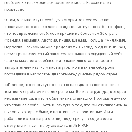
глобальных взаимосвязей событий и места России в этих
процессах.
О том, что Институт всеобщей истории во всех смыслах
оправдывает своё название, свидетельствует хотя бы тот факт,
что поздравления с юбилеем пришли из более чем 30 стран:
Франция, Германия, Австрия, Индия, Швеция, Польша, Финляндия,
Норвегия – список можно продолжать. Очевидно одно: ИВИ РАН,
несмотря на «железный занавес», изначально ощущавший себя
частью мирового сообщества, в наши дни стал не просто
авторитетным научным институтом, но и взял на себя роль
посредника в непростом диалоге между целым рядом стран.
«Главное, что институт постоянно находился в поиске новых
тем, новых проблем и новых решений. Всякая структура, которая
не развивается, в итоге обречена на стагнацию. Поэтому я думаю,
что главная особенность института в том, что мы откликались на
вызовы, которые были, и негативные, и позитивные. И мы
работали в этом направлении, - подчеркнул в ходе своего
выступления научный руководитель ИВИ РАН