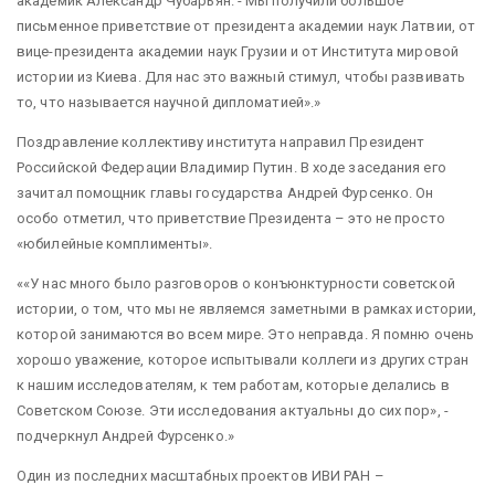
академик Александр Чубарьян. - Мы получили большое
письменное приветствие от президента академии наук Латвии, от
вице-президента академии наук Грузии и от Института мировой
истории из Киева. Для нас это важный стимул, чтобы развивать
то, что называется научной дипломатией».
Поздравление коллективу института направил Президент
Российской Федерации Владимир Путин. В ходе заседания его
зачитал помощник главы государства Андрей Фурсенко. Он
особо отметил, что приветствие Президента – это не просто
«юбилейные комплименты».
«У нас много было разговоров о конъюнктурности советской
истории, о том, что мы не являемся заметными в рамках истории,
которой занимаются во всем мире. Это неправда. Я помню очень
хорошо уважение, которое испытывали коллеги из других стран
к нашим исследователям, к тем работам, которые делались в
Советском Союзе. Эти исследования актуальны до сих пор», -
подчеркнул Андрей Фурсенко.
Один из последних масштабных проектов ИВИ РАН –