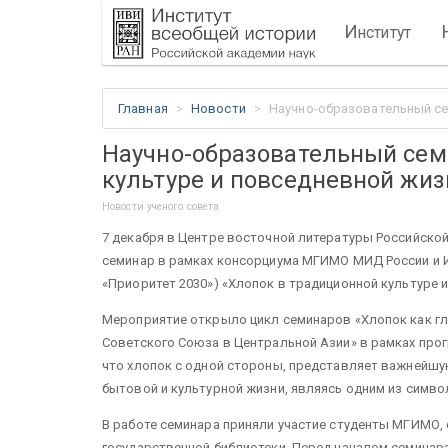
И
нститут
Главная
Новости
Научно-образовательный се
Научно-образовательный сем
культуре и повседневной жи
Новости ученого совета
7 декабря в Центре восточной литературы Российско
семинар в рамках консорциума МГИМО МИД России и И
«Приоритет 2030») «Хлопок в традиционной культуре 
Мероприятие открыло цикл семинаров «Хлопок как г
Советского Союза в Центральной Азии» в рамках про
что хлопок с одной стороны, представляет важнейшу
бытовой и культурной жизни, являясь одним из симво
В работе семинара приняли участие студенты МГИМО, 
государственной библиотеки. Перед началом семинара