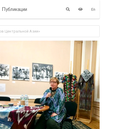
П
убликации
En
ов Центральной Азии»