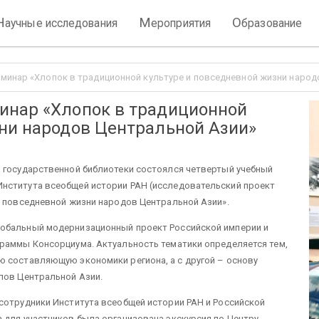
Н
М
О
аучные исследования
ероприятия
бразование
минар «Хлопок в традиционной культуре и повседневной жизни народ
инар «Хлопок в традиционной
зни народов Центральной Азии»
й государственной библиотеки состоялся четвертый учебный
нститута всеобщей истории РАН (исследовательский проект
и повседневной жизни народов Центральной Азии».
лобальный модернизационный проект Российской империи и
граммы Консорциума. Актуальность тематики определяется тем,
ю составляющую экономики региона, а с другой – основу
лов Центральной Азии.
сотрудники Института всеобщей истории РАН и Российской
 для участников была организована экскурсия по Центру