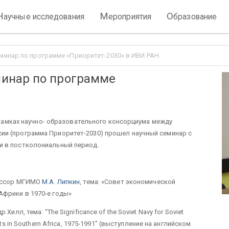
Н
М
О
аучные исследования
ероприятия
бразование
инар по программе «Приоритет-2030» в ИВИ РАН
инар по программе
в рамках научно- образовательного консорциума между
ии (программа Приоритет-2030) прошел научный семинар с
и в постколониальный период.
фессор МГИМО
М.А. Липкин
, тема: «Совет экономической
фрики в 1970-е годы»
илл, тема: "The Significance of the Soviet Navy for Soviet
ts in Southern Africa, 1975-1991" (выступление на английском