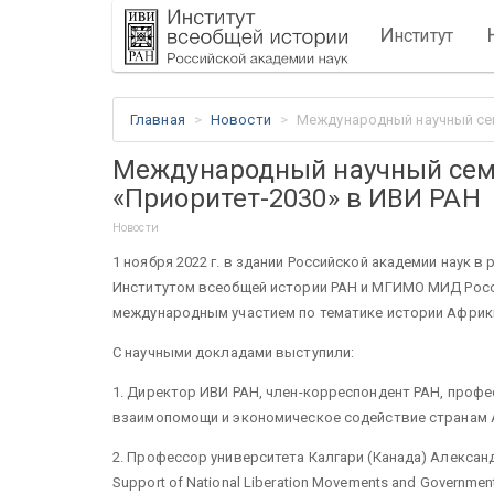
И
нститут
Главная
Новости
Международный научный сем
Международный научный сем
«Приоритет-2030» в ИВИ РАН
Новости
1 ноября 2022 г. в здании Российской академии наук 
Институтом всеобщей истории РАН и МГИМО МИД Росс
международным участием по тематике истории Африк
С научными докладами выступили:
1. Директор ИВИ РАН, член-корреспондент РАН, про
взаимопомощи и экономическое содействие странам А
2. Профессор университета Калгари (Канада) Александр Х
Support of National Liberation Movements and Governmen