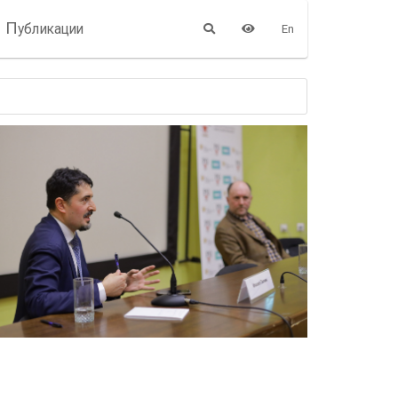
П
убликации
En