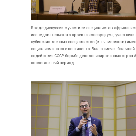
В ходе дискуссии с участием специалистов-африканис
исследовательского проекта консорциума, участники 
кубинских военных специалистов (в т.ч. моряков) им
социализма на юге континента. Был отмечен большой
содействия СССР борьбе деколонизированных стран А
послевоенный период.