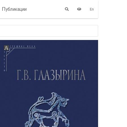
П
убликации
En