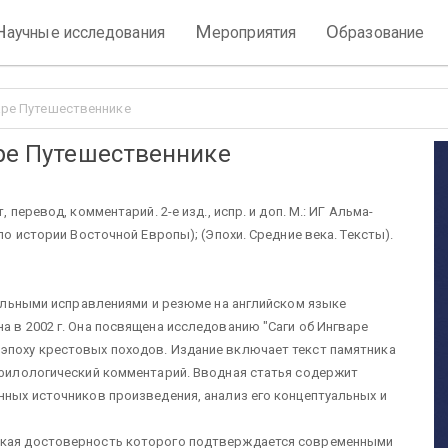
Н
М
О
аучные исследования
ероприятия
бразование
варе Путешественнике
аре Путешественнике
 перевод, комментарий. 2-е изд., испр. и доп. М.: ИГ Альма-
 по истории Восточной Европы); (Эпохи. Средние века. Тексты).
ительными исправлениями и резюме на английском языке
а в 2002 г. Она посвящена исследованию "Саги об Ингваре
 эпоху крестовых походов. Издание включает текст памятника
о-филологический комментарий. Вводная статья содержит
енных источников произведения, анализ его концептуальных и
еская достоверность которого подтверждается современными