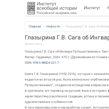
И
нститут
Главная
Новости
Глазырина Г.В. Сага об Инг
Глазырина Г.В. Сага об Ингв
Вышла книга
Глазырина Г.В. Сага об Ингваре Путешественнике. Текст,
Матер; Гаудеамус, 2024. 475 с. (Древнейшие источники
ISBN
978-5-98426-221-7
Книга Г.В. Глазыриной (1952-2016), которая с незнач
издается во второй раз, была изначально опубликован
Путешественнике", созданной исландским клириком в
в оригинале, его перевод на русский язык и историк
характеристику рукописной традиции, устных и письм
художественных особенностей.
В саге переосмыслен и переработан сюжет, историч