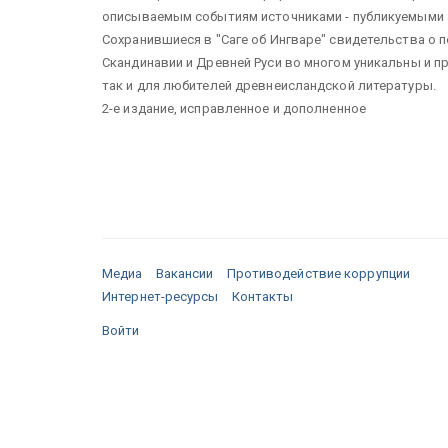
описываемым событиям источниками - публикуемыми з
Сохранившиеся в "Саге об Ингваре" свидетельства о
Скандинавии и Древней Руси во многом уникальны и 
так и для любителей древнеисландской литературы.
2-е издание, исправленное и дополненное
Медиа
Вакансии
Противодействие коррупции
Интернет-ресурсы
Контакты
Войти