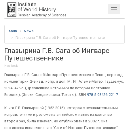
Menu
Main
News
Глазырина Г.В. Сага об Ингваре Путешественнике
Глазырина Г.В. Сага об Ингваре
Путешественнике
New book
Глазырина Г.В. Сага об Ингваре Путешественнике. Текст, перевод,
комментарий. 2-е изд., испр. и доп. М.: ИГ Альма-Матер; Гаудеамус,
2024. 475 с. (Древнейшие источники по истории Восточной
Европы); (Эпохи. Средние века. Тексты). ISBN
978-5-98426-221-7
Книга Г.В. Глазыриной (1952-2016), которая с незначительными
исправлениями и резюме на английском языке издается во
второй раз, была изначально опубликована в 2002 г. Она
посвящена исследованию "Саги об Ингваре Путешественнике",