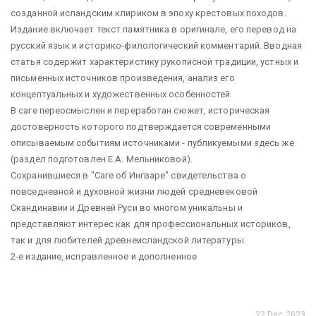
созданной исландским клириком в эпоху крестовых походов.
Издание включает текст памятника в оригинале, его перевод на
русский язык и историко-филологический комментарий. Вводная
статья содержит характеристику рукописной традиции, устных и
письменных источников произведения, анализ его
концептуальных и художественных особенностей.
В саге переосмыслен и переработан сюжет, историческая
достоверность которого подтверждается современными
описываемым событиям источниками - публикуемыми здесь же
(раздел подготовлен Е.А. Мельниковой).
Сохранившиеся в "Саге об Ингваре" свидетельства о
повседневной и духовной жизни людей средневековой
Скандинавии и Древней Руси во многом уникальны и
представляют интерес как для профессиональных историков,
так и для любителей древнеисландской литературы.
2-е издание, исправленное и дополненное
22 Dec 2023