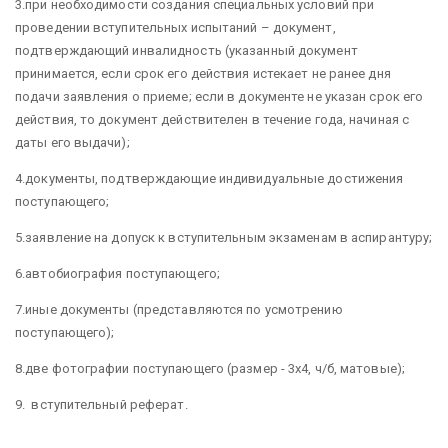
3.​при необходимости создания специальных условий при
проведении вступительных испытаний – документ,
подтверждающий инвалидность (указанный документ
принимается, если срок его действия истекает не ранее дня
подачи заявления о приеме; если в документе не указан срок его
действия, то документ действителен в течение года, начиная с
даты его выдачи);
4.​документы, подтверждающие индивидуальные достижения
поступающего;
5.​заявление на допуск к вступительным экзаменам в аспирантуру;
6.​автобиография поступающего;
7.​иные документы (представляются по усмотрению
поступающего);
8.​две фотографии поступающего (размер - 3х4, ч/б, матовые);
9. ​вступительный реферат.