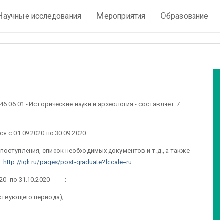
Н
М
О
аучные исследования
ероприятия
бразование
6.06.01 - Исторические науки и археология - составляет 7
 с 01.09.2020 по 30.09.2020.
оступления, список необходимых документов и т.д., а также
е:
http://igh.ru/pages/post-graduate?locale=ru
2020 по 31.10.2020 :
ствующего периода);