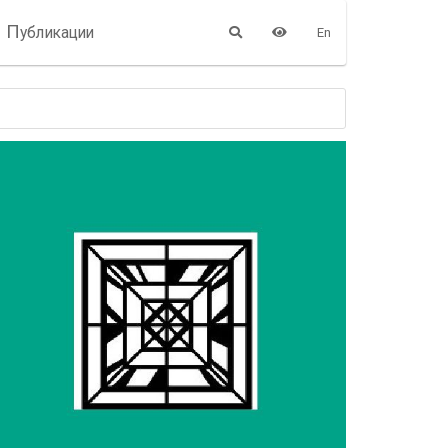
П
убликации
En