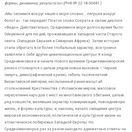
формы, динамика, результаты»
(РНФ № 22-18-00481.)
«Мы теснимся вокруг нашего моря словно… лягушки вокруг
болота» - так передаёт Платон слова Сократа в своем диалоге
«Федон. Действительно, Средиземное море долгое время было
Ойкуменой для людей, проживавших в западной части Старого
света. (Западная Евразия и Северная Африка). Затем история
стала обретать все более глобальный характер, все громче
заявляли о себе другие цивилизационные центры. К концу
Средневековья и в начале Нового времени Средиземноморский
регион столкнулся с целым рядом новых вызовов – Черная
смерть, демографический кризис, гибель тысячелетней
Византийской империи, неслыханный ранее масштаб
столкновений Христианства с Исламским миром, массовое
переселение народов с мест их многовекового обитания, целый
ряд новшеств, менявших характер коммуникаций, повседневную
жизнь, и формы культуры, и, наконец, начало смещения центра
мировой экономической, политической и культурной жизни на
атлантическое побережье Западной Европы. Но
Средиземноморье раз за разом находило адекватные ответы на