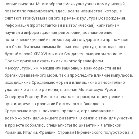
новые вызовы. Многообразие межкультурных коммуникаций
позволяло генерировать здесь все те новшества, которые
считают атрибутами Нового времени: культура Возрождения,
Реформация (протестантская и католическая), капитализм,
научная и информационная революции, возникновение
политических учений и новых теорий государства и права– все
это было бы немыслимым без синтеза культур, порожденного
бурной эпохой XIV-XVI веков в Средиземноморском регионе.
Проект призван охватить как многообразие форм
межкультурных и межцивилизационных взаимодействий на
брегах Средиземного моря, так и проследить влияние импульсов,
исходящих из Средиземноморья и влиявших на относительно
удаленные от него регионы, включая Московскую Русь и
Северную Европу. Вместе с тем важно раскрыть внутренние
противоречия в развитии Восточного и Западного
Средиземноморья, показать пределы, ограничивавшие
возможности дальнейшего развития. В связи с этим для участия
в проекте собрались специалисты по Византии и Латинской
Романии, Италии, Франции, Странам Пиренейского полуострова, а