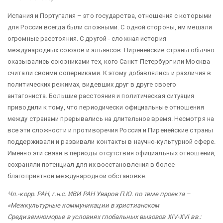
Испания и Португалия – это государства, отношения с которыми
для России всегда были сложными. С одной стороны, им мешали
огромные расстояния. С другой - сложная история
международных союзов и альянсов. Пиренейские страны обычно
оказывались союзниками тех, кого Санкт-Петербург или Москва
считали своими соперниками. К этому добавлялись и различия в
политических режимах, видевших друг в друге своего
антагониста. Большие расстояния и политическая ситуация
приводили к тому, что периодически официальные отношения
между странами прерывались на длительное время. Несмотря на
все эти сложности и противоречия Россия и Пиренейские страны
поддерживали и развивали контакты в научно-культурной сфере.
Именно эти связи в периоды отсутствия официальных отношений,
сохраняли потенциал для их восстановления в более
благоприятной международной обстановке.
Чл.-корр. РАН, г.н.с. ИВИ РАН Уваров П.Ю. по теме проекта –
«Межкультурные коммуникации в христианском
Средиземноморье в условиях глобальных вызовов XIV-XVI вв.: