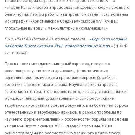
также по истории сефардов и иных народов диаспоры, по
истории Католической и православной церкви и форм народного
благочестия. Итогом работы над проектом станет коллективная
монография ««Христианское Средиземноморье XIV–XVI вв.:
глобальные вызовы и межкультурные коммуникации».
Г.н.с. ИВИ РАН Петров А.Ю. по теме проекта –
«Борьба за колонии
на Севере Тихого океана в XVIII–первой половине XIX вв.»
(РНФ №
22-18-00043)
Проект носит междисциплинарный характер, в ходе его
реализации изучаются исторические, филологические,
социально-экономические и правовые вопросы борьбы за
колонии на севере Тихого океана. Научная новизна проекта
заключается в том, что впервые проводится фундаментальный
междисциплинарный сравнительный анализ российских и
зарубежных колоний на основе документов из более чем сорока
отечественных и зарубежных архивов. В рамках проблемы по
изучению форм, направлений и особенностей борьбы за колонии
на севере Тихого океана в XVIII – первой половине XIX вв.
решаются задачи по рассмотрению взаимного влияния всех