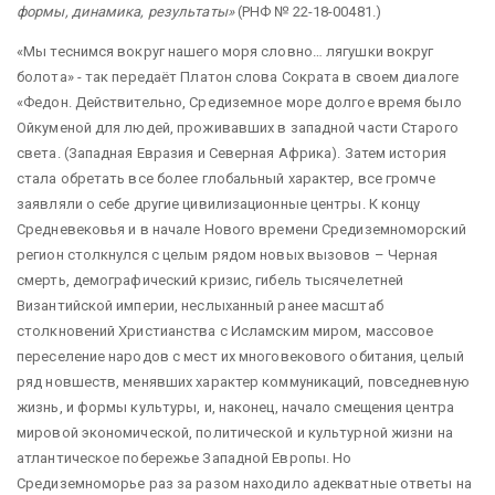
формы, динамика, результаты»
(РНФ № 22-18-00481.)
«Мы теснимся вокруг нашего моря словно… лягушки вокруг
болота» - так передаёт Платон слова Сократа в своем диалоге
«Федон. Действительно, Средиземное море долгое время было
Ойкуменой для людей, проживавших в западной части Старого
света. (Западная Евразия и Северная Африка). Затем история
стала обретать все более глобальный характер, все громче
заявляли о себе другие цивилизационные центры. К концу
Средневековья и в начале Нового времени Средиземноморский
регион столкнулся с целым рядом новых вызовов – Черная
смерть, демографический кризис, гибель тысячелетней
Византийской империи, неслыханный ранее масштаб
столкновений Христианства с Исламским миром, массовое
переселение народов с мест их многовекового обитания, целый
ряд новшеств, менявших характер коммуникаций, повседневную
жизнь, и формы культуры, и, наконец, начало смещения центра
мировой экономической, политической и культурной жизни на
атлантическое побережье Западной Европы. Но
Средиземноморье раз за разом находило адекватные ответы на