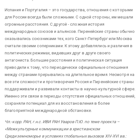
Испания и Португалия – это государства, отношения с которыми
для России всегда были сложными. С одной стороны, им мешали
огромные расстояния. С другой - сложная история
международных союзов и альянсов. Пиренейские страны обычно
оказывались союзниками тех, кого Санкт-Петербург или Москва
считали своими соперниками. К этому добавлялись и различия в
политических режимах, видевших друг в друге своего
антагониста. Большие расстояния и политическая ситуация
приводили к тому, что периодически официальные отношения
между странами прерывались на длительное время. Несмотря на
все эти сложности и противоречия Россия и Пиренейские страны
поддерживали и развивали контакты в научно-культурной сфере.
Именно эти связи в периоды отсутствия официальных отношений,
сохраняли потенциал для их восстановления в более
благоприятной международной обстановке.
Чл.-корр. РАН, г.н.с. ИВИ РАН Уваров П.Ю. по теме проекта –
«Межкультурные коммуникации в христианском
Средиземноморье в условиях глобальных вызовов XIV-XVI вв.: