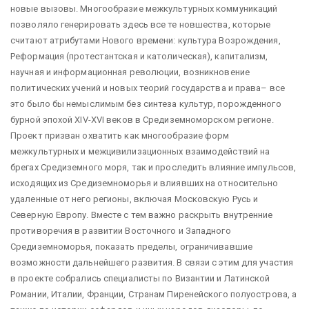
новые вызовы. Многообразие межкультурных коммуникаций
позволяло генерировать здесь все те новшества, которые
считают атрибутами Нового времени: культура Возрождения,
Реформация (протестантская и католическая), капитализм,
научная и информационная революции, возникновение
политических учений и новых теорий государства и права– все
это было бы немыслимым без синтеза культур, порожденного
бурной эпохой XIV-XVI веков в Средиземноморском регионе.
Проект призван охватить как многообразие форм
межкультурных и межцивилизационных взаимодействий на
брегах Средиземного моря, так и проследить влияние импульсов,
исходящих из Средиземноморья и влиявших на относительно
удаленные от него регионы, включая Московскую Русь и
Северную Европу. Вместе с тем важно раскрыть внутренние
противоречия в развитии Восточного и Западного
Средиземноморья, показать пределы, ограничивавшие
возможности дальнейшего развития. В связи с этим для участия
в проекте собрались специалисты по Византии и Латинской
Романии, Италии, Франции, Странам Пиренейского полуострова, а