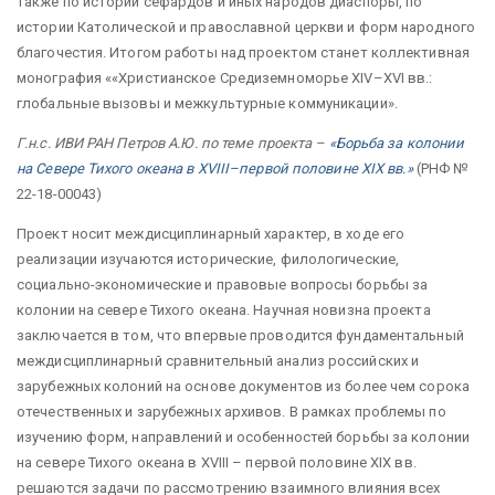
также по истории сефардов и иных народов диаспоры, по
истории Католической и православной церкви и форм народного
благочестия. Итогом работы над проектом станет коллективная
монография ««Христианское Средиземноморье XIV–XVI вв.:
глобальные вызовы и межкультурные коммуникации».
Г.н.с. ИВИ РАН Петров А.Ю. по теме проекта –
«Борьба за колонии
на Севере Тихого океана в XVIII–первой половине XIX вв.»
(РНФ №
22-18-00043)
Проект носит междисциплинарный характер, в ходе его
реализации изучаются исторические, филологические,
социально-экономические и правовые вопросы борьбы за
колонии на севере Тихого океана. Научная новизна проекта
заключается в том, что впервые проводится фундаментальный
междисциплинарный сравнительный анализ российских и
зарубежных колоний на основе документов из более чем сорока
отечественных и зарубежных архивов. В рамках проблемы по
изучению форм, направлений и особенностей борьбы за колонии
на севере Тихого океана в XVIII – первой половине XIX вв.
решаются задачи по рассмотрению взаимного влияния всех