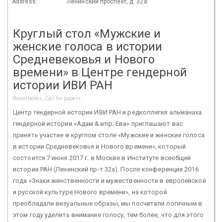
Address:
Ленинский проспект, д. 32а
Круглый стол «Мужские и
женские голоса в истории
Средневековья и Нового
времени» в Центре гендерной
истории ИВИ РАН
Roundtables, Call for papers
Центр гендерной истории ИВИ РАН и редколлегия альманаха
гендерной истории «Адам &amp; Ева» приглашают вас
принять участие в круглом столе «Мужские и женские голоса
в истории Средневековья и Нового времени», который
состоится 7 июня 2017 г. в Москве в Институте всеобщей
истории РАН (Ленинский пр-т 32а). После конференции 2016
года «Знаки женственности и мужественности в европейской
и русской культуре Нового времени», на которой
преобладали визуальные образы, мы посчитали логичным в
этом году уделить внимание голосу, тем более, что для этого