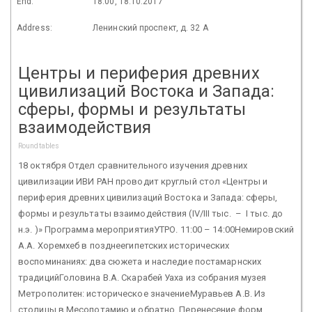
End:
18:00, 18.10.2017
Address:
Ленинский проспект, д. 32 А
Центры и периферия древних
цивилизаций Востока и Запада:
сферы, формы и результаты
взаимодействия
Roundtables
18 октября Отдел сравнительного изучения древних
цивилизации ИВИ РАН проводит круглый стол «Центры и
периферия древних цивилизаций Востока и Запада: сферы,
формы и результаты взаимодействия (IV/III тыс. – I тыс. до
н.э. )» Программа мероприятияУТРО. 11:00 – 14:00Немировский
А.А. Хоремхеб в позднеегипетских исторических
воспоминаниях: два сюжета и наследие постамарнских
традицийГоловина В.А. Скарабей Уаха из собрания музея
Метрополитен: историческое значениеМуравьев А.В. Из
столицы в Месопотамию и обратно. Перенесение форм