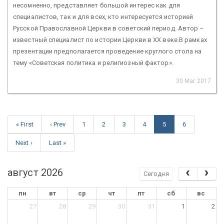
несомненно, представляет большой интерес как для
специалистов, так и для всех, кто интересуется историей
Русской Православной Церкви в советский период. Автор –
известный специалист по истории Церкви в ХХ веке.В рамках
презентации предполагается проведение круглого стола на
тему «Советская политика и религиозный фактор».
30 Mar 2017
« First
‹ Prev
1
2
3
4
5
6
Next ›
Last »
август 2026
Сегодня
пн
вт
ср
чт
пт
сб
вс
27
28
29
30
31
1
2