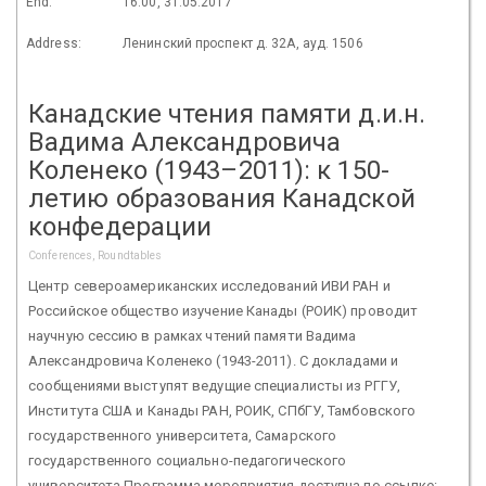
End:
16:00, 31.05.2017
Address:
Ленинский проспект д. 32А, ауд. 1506
Канадские чтения памяти д.и.н.
Вадима Александровича
Коленеко (1943–2011): к 150-
летию образования Канадской
конфедерации
Conferences, Roundtables
Центр североамериканских исследований ИВИ РАН и
Российское общество изучение Канады (РОИК) проводит
научную сессию в рамках чтений памяти Вадима
Александровича Коленеко (1943-2011). С докладами и
сообщениями выступят ведущие специалисты из РГГУ,
Института США и Канады РАН, РОИК, СПбГУ, Тамбовского
государственного университета, Самарского
государственного социально-педагогического
университета.Программа мероприятия доступна по ссылке: