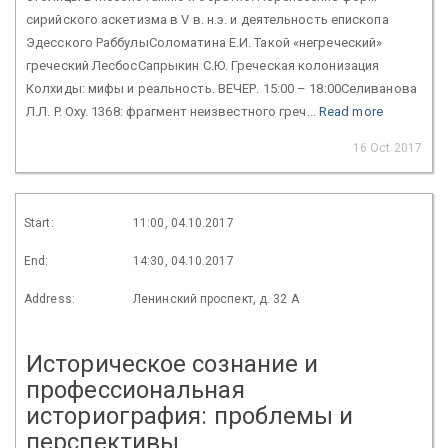
сирийского аскетизма в V в. н.э. и деятельность епископа
Эдесского РаббулыСоломатина Е.И. Такой «негреческий»
греческий ЛесбосСапрыкин С.Ю. Греческая колонизация
Колхиды: мифы и реальность. ВЕЧЕР. 15:00 – 18:00Селиванова
Л.Л. P. Oxy. 1368: фрагмент неизвестного греч...
Read more
16 Oct 2017
Start:
11:00, 04.10.2017
End:
14:30, 04.10.2017
Address:
Ленинский проспект, д. 32 А
Историческое сознание и
профессиональная
историография: проблемы и
перспективы