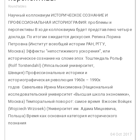
Roundtables
Научный коллоквиум ИСТОРИЧЕСКОЕ СОЗНАНИЕ И
ПРОФЕССИОНАЛЬНАЯ ИСТОРИОГРАФИЯ: проблемы и
перспективы В ходе коллоквиума будет представлено четыре
доклада. По итогам ожидается дискуссия. Репина Лорина
Петровна (Институт всеобщей истории РАН, РГГУ,
Москва) Эффекты “непостижимого ускорения”, или
историческое сознание на сломе эпох Тоштендаль Рольф
(Rolf Torstendahl) (Уппсальский университет,
Швеция) Профессиональные историки и
историографическая революция 1960х – 1990х
годов Савельева Ирина Максимовна (Национальный
исследовательский университет «Высшая школа экономики»,
Москва) Темпоральный поворот: самое время Вжосек Войцех
(Wojciech Wrzosek) (Университет им. Адама Мицкевича,
Польша) Время как основная категория исторического
познания
04 Oct 2017