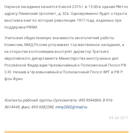
Научное заседание
начнётся 6 июля 2015 г. в 15.00 в здании РАН по
адресу Ленинский проспект, д. 32а. Одновременно будет открыта
выставка книг по истории революции 1917 года, изданных при
поддержке РФФИ.
Учитывая общественную значимость многолетней работы
Комиссии, МИД России устраивает торжественное заседание, а
на открытии коллоквиума выступят директор Третьего
европейского департамента Министерства иностранных дел
Российской Федерации Чрезвычайный и Полномочный Посол РФ
С.Ю. Нечаев и Чрезвычайный и Полномочный Посол ФРГ в РФ Р.
фон Фрич.
Контакты рабочей группы Оргкомитета: 4
95-9544869, 8-916-
8614449, факс 495-9382288,
mmy
2002@
mail
.
ru
04 Jul 2017