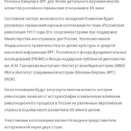
России и Канцлера ФРГ для более детального изучения многих
аспектов российско-германских отношений в ХХ веке.
Составной частью московского заседания Комиссии будет
российско-германский научный коллоквиум по теме «Российская
революция 1917 года»
.
Его соорганизаторами при поддержке
Министерства иностранных дел России, Уполномоченной
Федерального правительства по делам культуры и средств
массовой информации ФРГ, Российского фонда фундаментальных
исследований (РФФИ) и Фонда поддержки публичной дипломатии
им. А.М. Горчакова выступают Институт всеобщей истории (ИВИ)
РАН и Институт современной истории (Мюнхен-Берлин, ФРГ)
(ИСИ).
На коллоквиуме будут затронуты многие аспекты истории
революции, начиная от историографии и заканчивая влиянием
революционного процесса в России на различные европейские
страны и ход мирового развития в ХХ веке в целом.
Участниками коллоквиума являются видные представители
исторической науки двух стран.