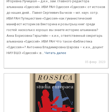
Игоревна Лучицкая ─ д.и.н., зам. главного редактора
альманаха «Одиссей». ИВИ РАН Одиссея «Одиссея»: от истоков
до наших дней... Павел Сергеевич Бычков ─ мл. науч. сотр.
ИВИ РАН Путешествие «Одиссея» как гуманистический
манифест историков Викторина и розыгрыш книг среди
гостей: насколько хорошо вы знаете историю альманаха?
Анна Борисовна Герштейн ─ к.и.н., ответственный секретарь
альманаха «Одиссей». ИВИ РАН Что такое «Библиотека
«Одиссея»»? Антонина Владимировна Шарова — к.и.н., доцент
НИУ ВШЭ «Одиссей»: в...
Читать далее
05 февр. 2023