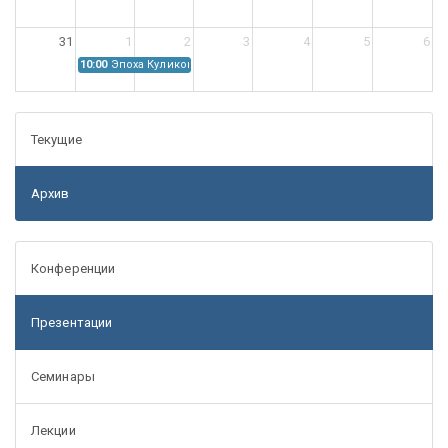
31
1
2
3
4
5
6
10:00
Эпоха Куликовской битвы: Проблемы источниковедения
Текущие
Архив
Конференции
Презентации
Семинары
Лекции