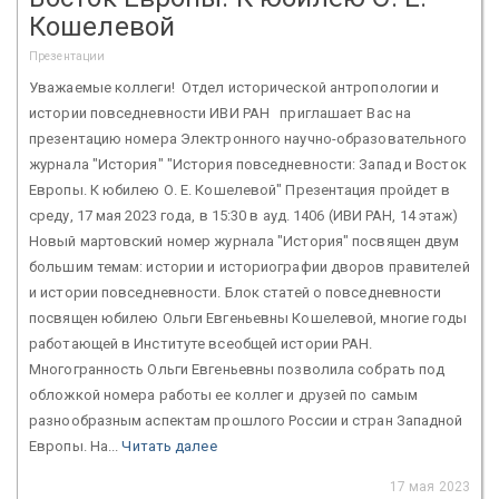
Кошелевой
Презентации
Уважаемые коллеги! Отдел исторической антропологии и
истории повседневности ИВИ РАН приглашает Вас на
презентацию номера Электронного научно-образовательного
журнала "История" "История повседневности: Запад и Восток
Европы. К юбилею О. Е. Кошелевой" Презентация пройдет в
среду, 17 мая 2023 года, в 15:30 в ауд. 1406 (ИВИ РАН, 14 этаж)
Новый мартовский номер журнала "История" посвящен двум
большим темам: истории и историографии дворов правителей
и истории повседневности. Блок статей о повседневности
посвящен юбилею Ольги Евгеньевны Кошелевой, многие годы
работающей в Институте всеобщей истории РАН.
Многогранность Ольги Евгеньевны позволила собрать под
обложкой номера работы ее коллег и друзей по самым
разнообразным аспектам прошлого России и стран Западной
Европы. На...
Читать далее
17 мая 2023