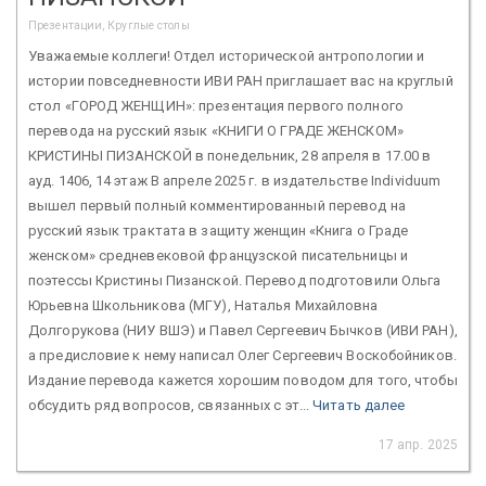
Презентации, Круглые столы
Уважаемые коллеги! Отдел исторической антропологии и
истории повседневности ИВИ РАН приглашает вас на круглый
стол «ГОРОД ЖЕНЩИН»: презентация первого полного
перевода на русский язык «КНИГИ О ГРАДЕ ЖЕНСКОМ»
КРИСТИНЫ ПИЗАНСКОЙ в понедельник, 28 апреля в 17.00 в
ауд. 1406, 14 этаж В апреле 2025 г. в издательстве Individuum
вышел первый полный комментированный перевод на
русский язык трактата в защиту женщин «Книга о Граде
женском» средневековой французской писательницы и
поэтессы Кристины Пизанской. Перевод подготовили Ольга
Юрьевна Школьникова (МГУ), Наталья Михайловна
Долгорукова (НИУ ВШЭ) и Павел Сергеевич Бычков (ИВИ РАН),
а предисловие к нему написал Олег Сергеевич Воскобойников.
Издание перевода кажется хорошим поводом для того, чтобы
обсудить ряд вопросов, связанных с эт...
Читать далее
17 апр. 2025