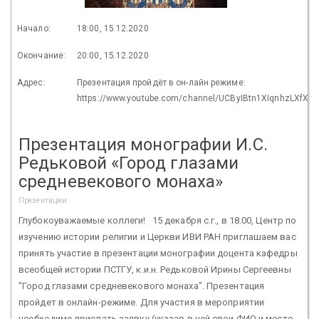
Начало:
18:00, 15.12.2020
Окончание:
20:00, 15.12.2020
Адрес:
Презентация пройдёт в он-лайн режиме:
https://www.youtube.com/channel/UCByIBtn1XIqnhzLXfXL
Презентация монографии И.С.
Редьковой «Город глазами
средневекового монаха»
Презентации
Глубокоуважаемые коллеги! 15 декабря с.г., в 18.00, Центр по
изучению истории религии и Церкви ИВИ РАН приглашаем вас
принять участие в презентации монографии доцента кафедры
всеобщей истории ПСТГУ, к.и.н. Редьковой Ирины Сергеевны
"Город глазами средневекового монаха". Презентация
пройдет в онлайн-режиме. Для участия в мероприятии
необходимо прислать заявку (указав в ней свои ФИО и место