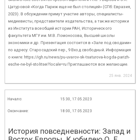
Цатуровой «Когда Париж еще не был столицей» (СПб: Евразия,
2023). В обсуждении примут участие авторы, специалисты-
медиевисты, представители издательства, а также историки
из Института всеобщей истории РАН, Исторического
факультета МГУ им. М.В. Ломоносова, Высшей школы
экономики и др. Презентация состоится в «Зале под сводами»
по адресу: Старосадский пер., 9 Вход свободный. Информация
о книге: https://igh.ru/news/pu-uvarov-sk-tsaturova-kogda-parizh-
esche-ne-byl-stolitsei?locale=ru Приглашаются все желающие.
25 янв. 2024
Начало:
15:30, 17.05.2023
Окончание:
18:00, 17.05.2023
История повседневности: Запад и
Восток Европы. К юбилею О. Е.