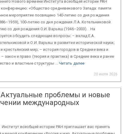
аннего Нового времени Института всеобщей истории РАН
ю конференцию: «Общество средневекового Запада: памяти
учное мероприятие посвящено 140-летию со дня рождения
1886–1959), 100-летию со дня рождения Л.А. Котельниковой
етию со дня рождения О.И. Варьяш (1946–2003). На
уется обсудить следующие вопросы: – вклад Е.А.
Котельниковой и О.И. Варьяш в развитие исторической науки;
 и крестьянский мир; – история городов в Средние века и
– закон и право (теория и практика) в Средние века и ранее
ство и властные структуры ...
Читать далее
20 июля 2026
. Актуальные проблемы и новые
учении международных
ститут всеобщей истории РАН приглашает вас принять
 научной конференции «Россия и мир. Актуальные проблемы