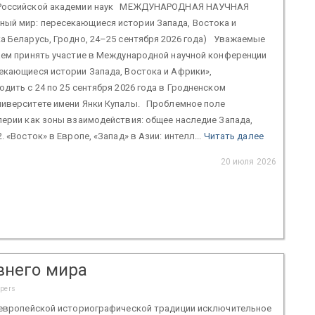
 Российской академии наук МЕЖДУНАРОДНАЯ НАУЧНАЯ
ый мир: пересекающиеся истории Запада, Востока и
а Беларусь, Гродно, 24–25 сентября 2026 года) Уважаемые
ем принять участие в Международной научной конференции
екающиеся истории Запада, Востока и Африки»,
одить с 24 по 25 сентября 2026 года в Гродненском
ниверситете имени Янки Купалы. Проблемное поле
перии как зоны взаимодействия: общее наследие Запада,
. «Восток» в Европе, «Запад» в Азии: интелл...
Читать далее
20 июля 2026
внего мира
apers
в европейской историографической традиции исключительное