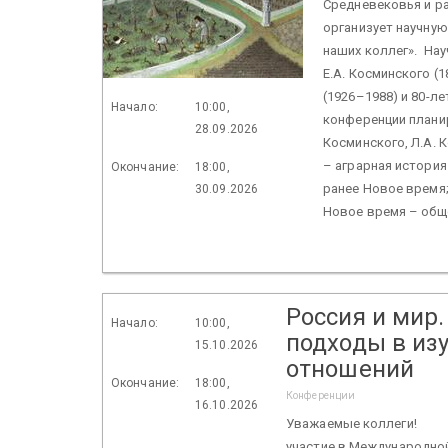
Средневековья и р
организует научну
наших коллег». На
Е.А. Косминского (
(1926–1988) и 80-л
Начало:
10:00,
конференции планир
28.09.2026
Косминского, Л.А. 
– аграрная история
Окончание:
18:00,
ранее Новое время; 
30.09.2026
Новое время – обще
Россия и мир
Начало:
10:00,
подходы в из
15.10.2026
отношений
Окончание:
18:00,
Конференции
16.10.2026
Уважаемые коллеги! Ин
участие в Международной