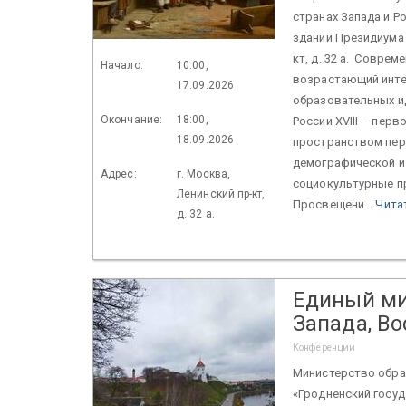
странах Запада и Р
здании Президиума Р
кт, д. 32 а. Совре
Начало:
10:00,
возрастающий интер
17.09.2026
образовательных ид
Окончание:
18:00,
России XVIII – перв
18.09.2026
пространством пер
демографической и
Адрес:
г. Москва,
социокультурные п
Ленинский пр-кт,
Просвещени...
Чита
д. 32 а.
Единый ми
Запада, Во
Конференции
Министерство обра
«Гродненский госу