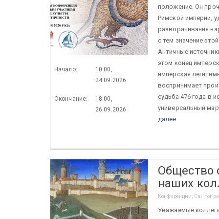
положение. Он проч
Римской империи, у
разворачивания на
с тем значение это
Античные источники
этом конец имперс
Начало:
10:00,
имперская легитимн
24.09.2026
воспринимает прои
судьба 476 года в 
Окончание:
18:00,
универсальный марк
26.09.2026
далее
Общество 
наших кол
Конференции, Call for p
Уважаемые коллеги