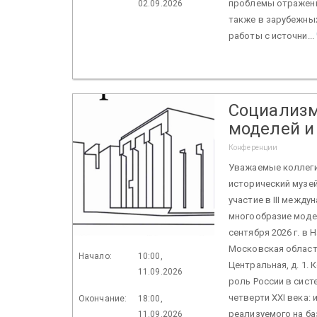
проблемы отражения
02.09.2026
также в зарубежны
работы с источни...
Социализм
моделей и
Конференции
Уважаемые коллеги
исторический музе
участие в III межд
многообразие модел
сентября 2026 г. в 
Московская область
Начало:
10:00,
Центральная, д. 1.
11.09.2026
роль России в сис
четверти XXI века:
Окончание:
18:00,
реализуемого на ба
11.09.2026