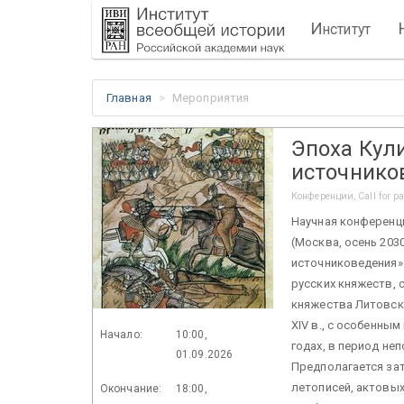
И
нститут
Главная
Мероприятия
Эпоха Кул
источнико
Конференции, Call for p
Научная конференц
(Москва, осень 203
источниковедения»
русских княжеств,
княжества Литовск
XIV в., с особенны
Начало:
10:00,
годах, в период не
01.09.2026
Предполагается за
летописей, актовых
Окончание:
18:00,