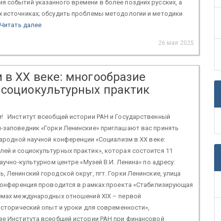
 событий указанного времени в более поздних русских, а
х источниках; обсудить проблемы методологии и методики
Читать далее
26 мая 2025
 в ХХ веке: многообразие
 социокультурных практик
! Институт всеобщей истории РАН и Государственный
й-заповедник «Горки Ленинские» приглашают вас принять
ународной научной конференции «Социализм в ХХ веке:
ей и социокультурных практик», которая состоится 11
Научно-культурном центре «Музей В.И. Ленина» по адресу:
, Ленинский городской округ, пгт. Горки Ленинские, улица
 Конференция проводится в рамках проекта «Стабилизирующая
темах международных отношений XIX – первой
 исторический опыт и уроки для современности»,
зе Института всеобщей истории РАН при финансовой