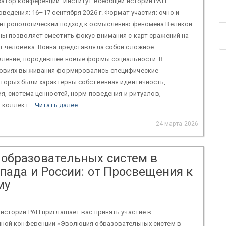
атор конференции: Институт всеобщей истории РАН
оведения: 16–17 сентября 2026 г. Формат участия: очно и
антропологический подход к осмыслению феномена Великой
ы позволяет сместить фокус внимания с карт сражений на
т человека. Война представляла собой сложное
вление, породившее новые формы социальности. В
овиях выживания формировались специфические
оторых были характерны собственная идентичность,
ия, система ценностей, норм поведения и ритуалов,
 коллект...
Читать далее
24 марта 2026
образовательных систем в
пада и России: от Просвещения к
му
истории РАН приглашает вас принять участие в
чной конференции «Эволюция образовательных систем в