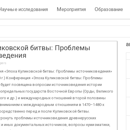
Н
М
О
аучные исследования
ероприятия
бразование
а
иковской битвы: Проблемы
ведения
apers
ия «Эпоха Куликовской битвы: Проблемы источниковедения»
0 г.) Конференция «Эпоха Куликовской битвы: Проблемы
 будет посвящена вопросам источниковедения истории
 сопредельных государств Восточной Европы (Орды, Великого
ого и др.) и международных отношений второй половины
м вниманием к международным отношениям в 1470–1480‑х
посредственно перед и после Куликовской битвы.
тронуть проблемы источниковедения древнерусских
 и иных документальных источников, вопросы нумизматики,