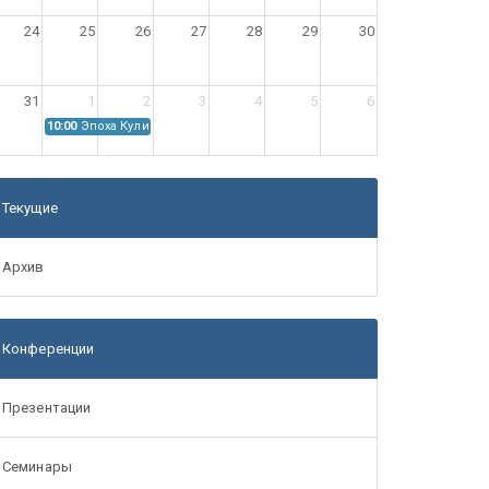
24
25
26
27
28
29
30
31
1
2
3
4
5
6
10:00
Эпоха Куликовской битвы: Проблемы источниковедения
Текущие
Архив
Конференции
Презентации
Семинары