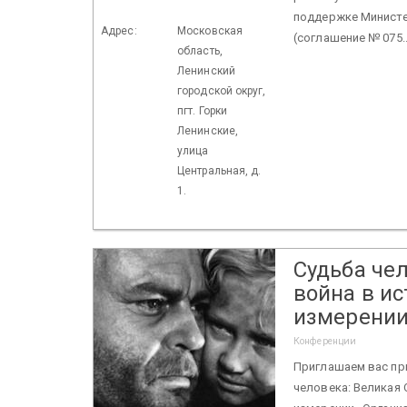
поддержке Министе
Адрес:
Московская
(соглашение № 075.
область,
Ленинский
городской округ,
пгт. Горки
Ленинские,
улица
Центральная, д.
1.
Судьба че
война в и
измерени
Конференции
Приглашаем вас пр
человека: Великая