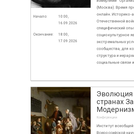
измерении Организ
(Москва). Время пр
онлайн. Историко-
Начало:
10:00,
Отечественной войн
16.09.2026
специфический опы
Окончание:
18:00,
социокультурное я
17.09.2026
экстремальных усл
сообщества, для к
структура и иерарх
социальные связи и
Эволюция 
странах За
Модерниз
Конференции
Институт всеобщей 
Всероссийской нау