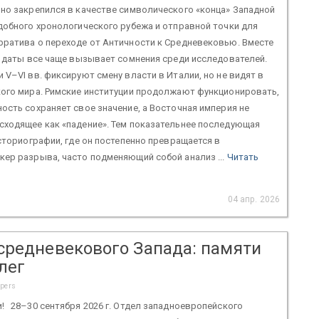
но закрепился в качестве символического «конца» Западной
добного хронологического рубежа и отправной точки для
рратива о переходе от Античности к Средневековью. Вместе
й даты все чаще вызывает сомнения среди исследователей.
 V–VI вв. фиксируют смену власти в Италии, но не видят в
кого мира. Римские институции продолжают функционировать,
ость сохраняет свое значение, а Восточная империя не
сходящее как «падение». Тем показательнее последующая
историографии, где он постепенно превращается в
ер разрыва, часто подменяющий собой анализ ...
Читать
04 апр. 2026
средневекового Запада: памяти
лег
apers
! 28–30 сентября 2026 г. Отдел западноевропейского