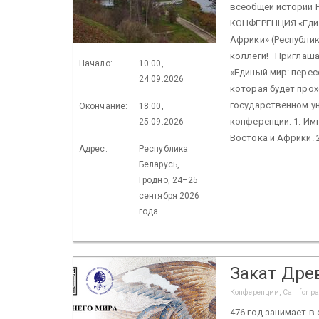
всеобщей истории
КОНФЕРЕНЦИЯ «Един
Африки» (Республик
коллеги! Приглаша
Начало:
10:00,
«Единый мир: перес
24.09.2026
которая будет прох
государственном у
Окончание:
18:00,
конференции: 1. Им
25.09.2026
Востока и Африки. 2
Адрес:
Республика
Беларусь,
Гродно, 24–25
сентября 2026
года
Закат Дре
Конференции, Call for p
476 год занимает 