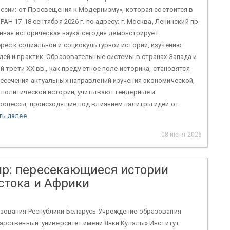
оссии: от Просвещения к Модернизму», которая состоится в
АН 17-18 сентября 2026 г. по адресу: г. Москва, Ленинский пр-
менная историческая наука сегодня демонстрирует
ес к социальной и социокультурной истории, изучению
ей и практик. Образовательные системы в странах Запада и
ой трети XX вв., как предметное поле историка, становятся
есечения актуальных направлений изучения экономической,
 политической истории; учитывают гендерные и
роцессы, происходящие под влиянием палитры идей от
ть далее
08 июня 2026
р: пересекающиеся истории
стока и Африки
зования Республики Беларусь Учреждение образования
дарственный университет имени Янки Купалы» Институт