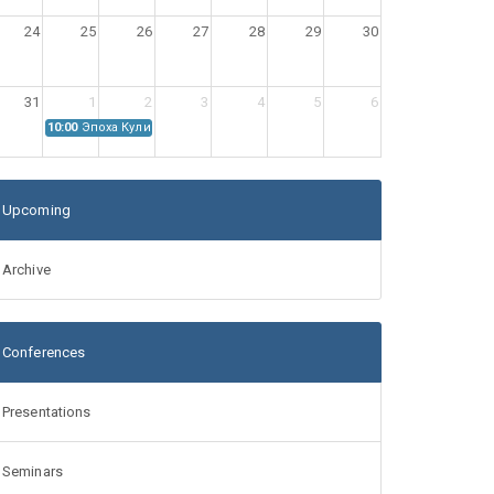
24
25
26
27
28
29
30
31
1
2
3
4
5
6
10:00
Эпоха Куликовской битвы: Проблемы источниковедения
Upcoming
Archive
Conferences
Presentations
Seminars