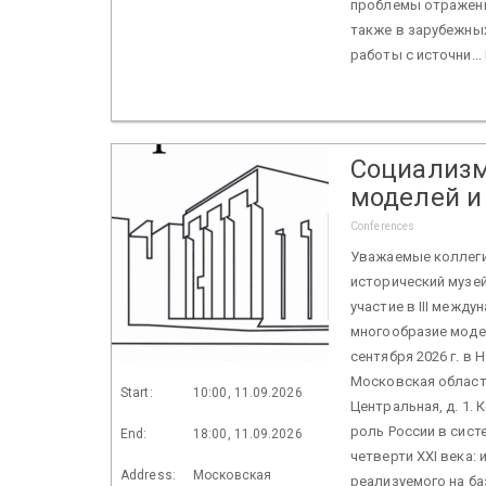
проблемы отражения
также в зарубежны
работы с источни...
Социализм
моделей и
Conferences
Уважаемые коллеги
исторический музе
участие в III межд
многообразие модел
сентября 2026 г. в 
Московская область
Start:
10:00, 11.09.2026
Центральная, д. 1.
роль России в сис
End:
18:00, 11.09.2026
четверти XXI века:
Address:
Московская
реализуемого на ба