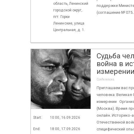
область, Ленинский
поддержке Министе
городской округ,
(соглашение № 075.
пгт. Горки
Ленинские, улица
Центральная, д. 1.
Судьба че
война в и
измерени
Conferences
Приглашаем вас пр
человека: Великая
измерении Организ
(Москва). Время пр
онлайн. Историко-
Start:
10:00, 16.09.2026
Отечественной войн
End:
18:00, 17.09.2026
специфический опы