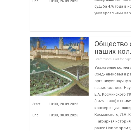
End:
18:00, 26.09.2026
судьба 476 года в 
универсальный марк
Общество 
наших кол
Conferences, Call for pap
Уважаемые коллеги
Средневековья и р
организует научну
наших коллег». На
Е.А. Косминского (
(1926–1988) и 80-л
Start:
10:00, 28.09.2026
конференции планир
Косминского, Л.А. 
End:
18:00, 30.09.2026
– аграрная история
ранее Новое время; 