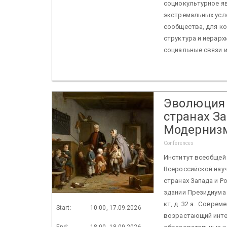
социокультурное я
экстремальных усл
сообщества, для к
структура и иерарх
социальные связи и
Эволюция 
странах За
Модерниз
Conferences
Институт всеобщей 
Всероссийской нау
странах Запада и Р
здании Президиума Р
кт, д. 32 а. Совре
Start:
10:00, 17.09.2026
возрастающий интер
End:
18:00, 18.09.2026