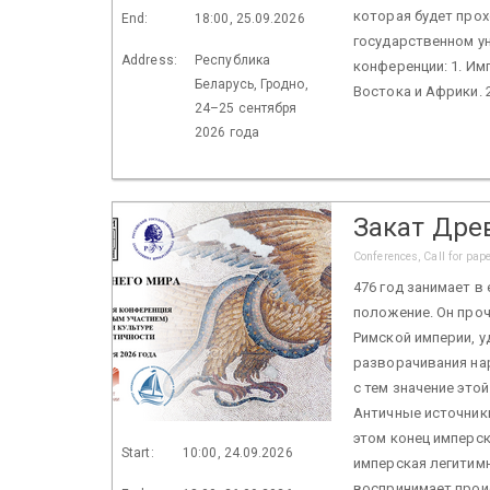
которая будет прох
End:
18:00, 25.09.2026
государственном у
Address:
Республика
конференции: 1. Им
Беларусь, Гродно,
Востока и Африки. 2
24–25 сентября
2026 года
Закат Дре
Conferences, Call for pap
476 год занимает 
положение. Он проч
Римской империи, у
разворачивания на
с тем значение это
Античные источники
этом конец имперс
Start:
10:00, 24.09.2026
имперская легитимн
воспринимает прои