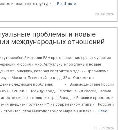
ство и властные структуры ...
Read more
20 Jul 2026
ктуальные проблемы и новые
ении международных отношений
 всеобщей истории РАН приглашает вас принять участие
еренции «Россия и мир. Актуальные проблемы и новые
дных отношений», которая состоится в здании Президиума
ресу: г. Москва, Ленинский пр-кт, д. 32 а. Оргкомитет
уждение следующие проблемы: • Взаимодействие России
 XVII - XVIII вв. • Международные отношения России, Запада
отивостояние и конфликты стран Запада и России в прошлом и
ения внешней политики РФ на современном этапе. • Россия и
 строительства многополярного мира в XXI веке • ...
Read
11 Jun 2026