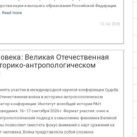
рства науки и высшего образования Российской Федерации
..
Read more
12 Jul 2026
ловека: Великая Отечественная
сторико-антропологическом
и
инять участие в международной научной конференции Судьба
 Отечественная война в историко-антропологическом
атор конференции: Институт всеобщей истории РАН
оведения: 16–17 сентября 2026 г. Формат участия: очно и
антропологический подход к осмыслению феномена Великой
ы позволяет сместить фокус внимания с карт сражений на
т человека. Война представляла собой сложное