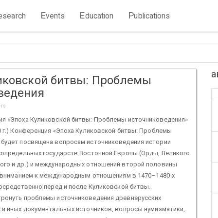
E
E
P
esearch
vents
ducation
ublications
а
иковской битвы: Проблемы
ведения
ers
ия «Эпоха Куликовской битвы: Проблемы источниковедения»
0 г.) Конференция «Эпоха Куликовской битвы: Проблемы
 будет посвящена вопросам источниковедения истории
 сопредельных государств Восточной Европы (Орды, Великого
ого и др.) и международных отношений второй половины
м вниманием к международным отношениям в 1470–1480‑х
посредственно перед и после Куликовской битвы.
тронуть проблемы источниковедения древнерусских
 и иных документальных источников, вопросы нумизматики,