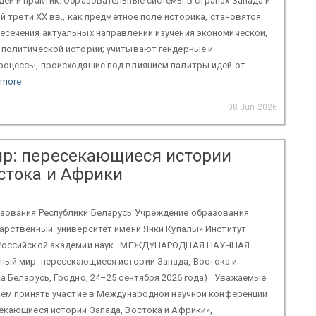
ей и практик. Образовательные системы в странах Запада и
ой трети XX вв., как предметное поле историка, становятся
есечения актуальных направлений изучения экономической,
 политической истории; учитывают гендерные и
роцессы, происходящие под влиянием палитры идей от
 more
08 Jun 2026
р: пересекающиеся истории
стока и Африки
зования Республики Беларусь Учреждение образования
дарственный университет имени Янки Купалы» Институт
 Российской академии наук МЕЖДУНАРОДНАЯ НАУЧНАЯ
ый мир: пересекающиеся истории Запада, Востока и
а Беларусь, Гродно, 24–25 сентября 2026 года) Уважаемые
ем принять участие в Международной научной конференции
екающиеся истории Запада, Востока и Африки»,