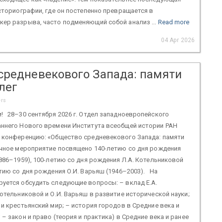
историографии, где он постепенно превращается в
ер разрыва, часто подменяющий собой анализ ...
Read more
04 Apr 2026
средневекового Запада: памяти
лег
ers
! 28–30 сентября 2026 г. Отдел западноевропейского
аннего Нового времени Института всеобщей истории РАН
ю конференцию: «Общество средневекового Запада: памяти
учное мероприятие посвящено 140-летию со дня рождения
1886–1959), 100-летию со дня рождения Л.А. Котельниковой
етию со дня рождения О.И. Варьяш (1946–2003). На
уется обсудить следующие вопросы: – вклад Е.А.
Котельниковой и О.И. Варьяш в развитие исторической науки;
 и крестьянский мир; – история городов в Средние века и
– закон и право (теория и практика) в Средние века и ранее