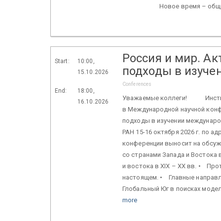
Новое время – обще
Россия и мир. А
Start:
10:00,
подходы в изуч
15.10.2026
Conferences
End:
18:00,
Уважаемые коллеги! Институт
16.10.2026
в Международной научной конф
подходы в изучении междунаро
РАН 15-16 октября 2026 г. по ад
конференции выносит на обс
со странами Запада и Востока в
и востока в XIX – XX вв. • Пр
настоящем. • Главные направл
Глобальный Юг в поисках модели
more