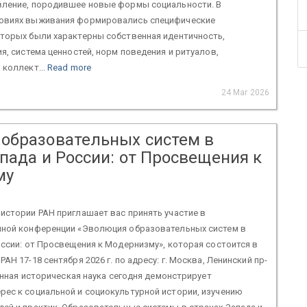
вление, породившее новые формы социальности. В
овиях выживания формировались специфические
оторых были характерны собственная идентичность,
ия, система ценностей, норм поведения и ритуалов,
 коллект...
Read more
24 Mar 2026
образовательных систем в
пада и России: от Просвещения к
му
истории РАН приглашает вас принять участие в
чной конференции «Эволюция образовательных систем в
оссии: от Просвещения к Модернизму», которая состоится в
АН 17-18 сентября 2026 г. по адресу: г. Москва, Ленинский пр-
менная историческая наука сегодня демонстрирует
ес к социальной и социокультурной истории, изучению