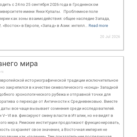
одить с 24 по 25 сентября 2026 года в Гродненском
ниверситете имени Янки Купалы. Проблемное поле
перии как зоны взаимодействия: общее наследие Запада,
. «Восток» в Европе, «Запад» в Азии: интелл...
Read more
20 Jul 2026
внего мира
ers
в европейской историографической традиции исключительное
но закрепился в качестве символического «конца» Западной
добного хронологического рубежа и отправной точки для
рратива о переходе от Античности к Средневековью. Вместе
й даты все чаще вызывает сомнения среди исследователей.
 V–VI вв. фиксируют смену власти в Италии, но не видят в
кого мира. Римские институции продолжают функционировать,
ость сохраняет свое значение, а Восточная империя не
сходящее как «падение». Тем показательнее последующая