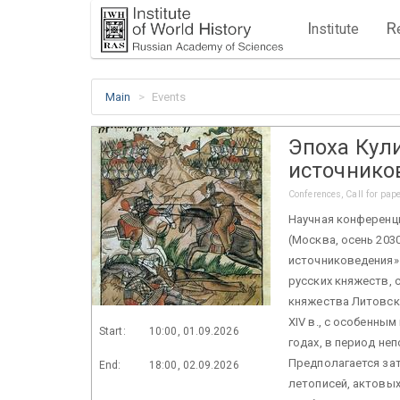
I
R
nstitute
Main
Events
Эпоха Кул
источнико
Conferences, Call for pap
Научная конференц
(Москва, осень 203
источниковедения»
русских княжеств,
княжества Литовск
XIV в., с особенны
Start:
10:00, 01.09.2026
годах, в период не
Предполагается за
End:
18:00, 02.09.2026
летописей, актовых