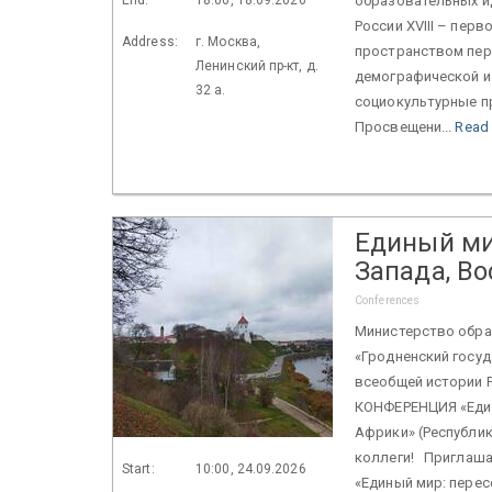
образовательных ид
России XVIII – перв
Address:
г. Москва,
пространством пер
Ленинский пр-кт, д.
демографической и
32 а.
социокультурные п
Просвещени...
Read
Единый ми
Запада, Во
Conferences
Министерство обра
«Гродненский госу
всеобщей истории
КОНФЕРЕНЦИЯ «Един
Африки» (Республик
коллеги! Приглаша
Start:
10:00, 24.09.2026
«Единый мир: перес