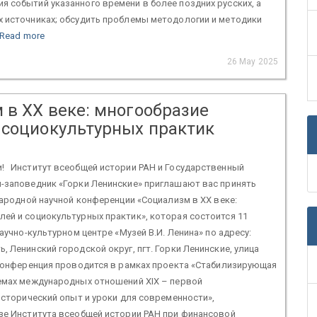
 событий указанного времени в более поздних русских, а
х источниках; обсудить проблемы методологии и методики
Read more
26 May 2025
 в ХХ веке: многообразие
 социокультурных практик
! Институт всеобщей истории РАН и Государственный
й-заповедник «Горки Ленинские» приглашают вас принять
ународной научной конференции «Социализм в ХХ веке:
ей и социокультурных практик», которая состоится 11
Научно-культурном центре «Музей В.И. Ленина» по адресу:
, Ленинский городской округ, пгт. Горки Ленинские, улица
 Конференция проводится в рамках проекта «Стабилизирующая
темах международных отношений XIX – первой
 исторический опыт и уроки для современности»,
зе Института всеобщей истории РАН при финансовой