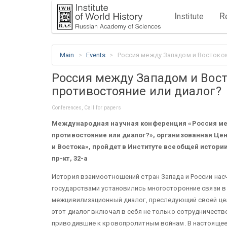
I
R
nstitute
Main
Events
Россия между Западом и Востоко
Россия между Западом и Вос
противостояние или диалог?
Conferences, Call for papers
Международная научная конференция «Россия м
противостояние или диалог?», организованная Це
и Востока», пройдет в Институте всеобщей истории 
пр-кт, 32-а
История взаимоотношений стран Запада и России нас
государствами установились многосторонние связи в 
межцивилизационный диалог, преследующий своей це
этот диалог включал в себя не только сотрудничеств
приводившие к кровопролитным войнам. В настоящее