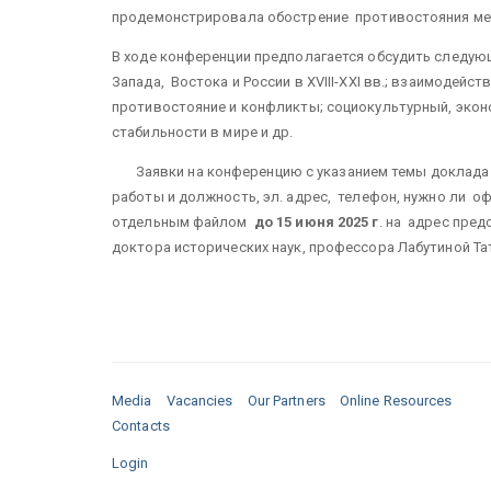
продемонстрировала обострение противостояния меж
В ходе конференции предполагается обсудить следу
Запада, Востока и России в XVIII-XXI вв.; взаимодей
противостояние и конфликты; социокультурный, экон
стабильности в мире и др.
Заявки на конференцию с указанием темы доклада и 
работы и должность, эл. адрес, телефон, нужно ли 
отдельным файлом
до 15 июня 2025 г
. на адрес пред
доктора исторических наук, профессора Лабутиной 
Media
Vacancies
Our Partners
Online Resources
Contacts
Login