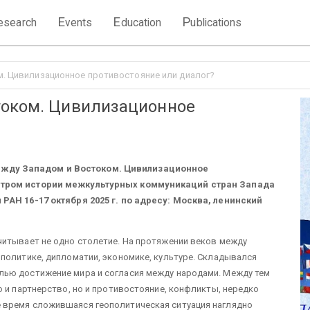
E
E
P
esearch
vents
ducation
ublications
м. Цивилизационное противостояние или диалог?
током. Цивилизационное
ежду Западом и Востоком. Цивилизационное
нтром истории межкультурных коммуникаций стран Запада
РАН 16-17 октября 2025 г. по адресу: Москва, ленинский
читывает не одно столетие. На протяжении веков между
политике, дипломатии, экономике, культуре. Складывался
лью достижение мира и согласия между народами. Между тем
о и партнерство, но и противостояние, конфликты, нередко
 время сложившаяся геополитическая ситуация наглядно