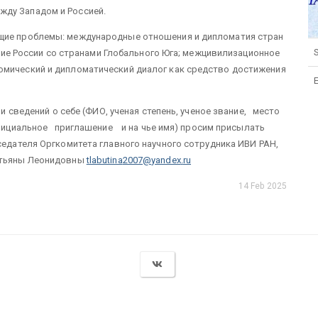
ду Западом и Россией.
ющие проблемы: международные отношения и дипломатия стран
S
ствие России со странами Глобального Юга; межцивилизационное
омический и дипломатический диалог как средство достижения
сведений о себе (ФИО, ученая степень, ученое звание, место
официальное приглашение и на чье имя) просим присылать
седателя Оргкомитета главного научного сотрудника ИВИ РАН,
Татьяны Леонидовны
tlabutina
2007@
yandex
.
ru
14 Feb 2025