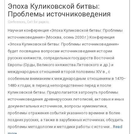
Эпоха Куликовской битвы:
Проблемы источниковедения
Conferences, Call for papers
Научная конференция «Эпоха Куликовской битвы: Проблемы
источниковедения» (Москва, осень 2030 г.) Конференция
«Эпоха Куликовской битвы: Проблемы источниковедения»
будет посвящена вопросам источниковедения истории
русских княжеств, сопредельных государств Восточной
Европы (Орды, Великого княжества Литовского и др.) и
международных отношений второй половины XIV в., с
особенным вниманием к международным отношениям в 1470–
1480‑х годах, в период непосредственно перед и после
Куликовской битвы. Предполагается затронуть проблемы
источниковедения древнерусских летописей, актовых и иных
документальных источников, вопросы нумизматики,
проблемы отражения событий указанного времени в более
поздних русских, а также в зарубежных источниках; обсудить
проблемы методологии и методики работы с источни...
Read
more