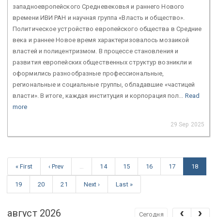
западноевропейского Средневековья и раннего Нового
времени ИВИ РАН и научная группа «Власть и общество».
Политическое устройство европейского общества в Средние
века и раннее Новое время характеризовалось мозаикой
властей и полицентризмом. В процессе становления и
развития европейских общественных структур возникли и
оформились разнообразные профессиональные,
региональные и социальные группы, обладавшие «частицей
власти». В итоге, каждая институция и корпорация пол...
Read
more
29 Sep 2025
« First
‹ Prev
…
14
15
16
17
18
19
20
21
Next ›
Last »
август 2026
Сегодня