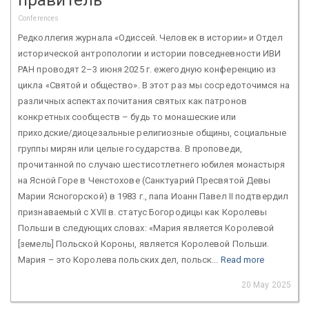
Conferences
Редколлегия журнала «Одиссей. Человек в истории» и Отдел
исторической антропологии и истории повседневности ИВИ
РАН проводят 2–3 июня 2025 г. ежегодную конференцию из
цикла «Святой и общество». В этот раз мы сосредоточимся на
различных аспектах почитания святых как патронов
конкретных сообществ – будь то монашеские или
приходские/диоцезальные религиозные общины, социальные
группы мирян или целые государства. В проповеди,
прочитанной по случаю шестисотлетнего юбилея монастыря
на Ясной Горе в Ченстохове (Санктуарий Пресвятой Девы
Марии Ясногорской) в 1983 г., папа Иоанн Павел II подтвердил
признаваемый с XVII в. статус Богородицы как Королевы
Польши в следующих словах: «Мария является Королевой
[земель] Польской Короны, является Королевой Польши.
Мария – это Королева польских дел, польск...
Read more
20 May 2025