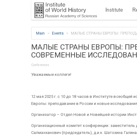
I
R
nstitute
Main
Events
МАЛЫЕ СТРАНЫ ЕВРОПЫ: ПРЕПОД
МАЛЫЕ СТРАНЫ ЕВРОПЫ: ПР
СОВРЕМЕННЫЕ ИССЛЕДОВА
Conferences
Уважаемые коллеги!
12 мая 2025 г. с 10 до 18 часов в Институте всеобще
Европы: преподавание в России и новые исследования
Организатор – Отдел Новой и Новейшей истории Инст
Организационный комитет конференции: заместитель д
Салманханович (председатель), д.и.н. Шатохина Галин