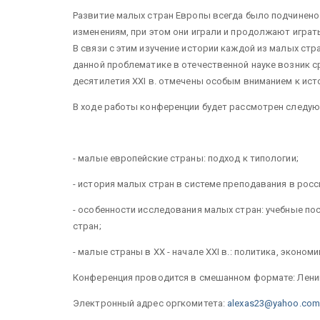
Развитие малых стран Европы всегда было подчинен
изменениям, при этом они играли и продолжают играть
В связи с этим изучение истории каждой из малых ст
данной проблематике в отечественной науке возник с
десятилетия ХХI в. отмечены особым вниманием к исто
В ходе работы конференции будет рассмотрен следую
- малые европейские страны: подход к типологии;
- история малых стран в системе преподавания в росс
- особенности исследования малых стран: учебные по
стран;
- малые страны в ХХ - начале XXI в.: политика, эконо
Конференция проводится в смешанном формате: Ленин
Электронный адрес оргкомитета:
alexas23@yahoo.com