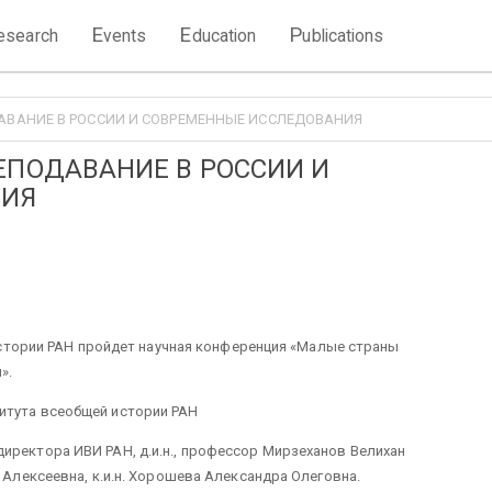
E
E
P
esearch
vents
ducation
ublications
АВАНИЕ В РОССИИ И СОВРЕМЕННЫЕ ИССЛЕДОВАНИЯ
ЕПОДАВАНИЕ В РОССИИ И
НИЯ
й истории РАН пройдет научная конференция «Малые страны
».
итута всеобщей истории РАН
иректора ИВИ РАН, д.и.н., профессор Мирзеханов Велихан
а Алексеевна, к.и.н. Хорошева Александра Олеговна.