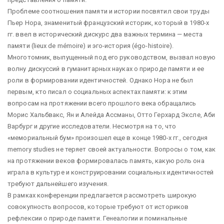
Проблеме соотношения памяти и истории посвятил свои труды
Пьер Нора, знаменитый французский историк, который в 1980-х
гг. ввел в исторический дискурс два важных термина — места
памяти (lieux de mémoire) и эго-история (égo-histoire).
Многотомник, выпущенный под его руководством, вызвал новую
волну дискуссий в гуманитарных науках о природе памяти и ее
роли в формировании идентичностей. Однако Нора не был
первым, кто писал о социальных аспектах памяти: к этим
вопросам на протяжении всего прошлого века обращались
Морис Хальбвакс, Ян и Алейда Ассманы, Отто Герхард Эксле, Аби
Варбург и другие исследователи. Несмотря на то, что
«мемориальный бум» произошел еще в конце 1980-х гг., сегодня
memory studies не теряет своей актуальности. Вопросы о том, как
на протяжении веков формировалась память, какую роль она
играла в культуре и конструировании социальных идентичностей
требуют дальнейшего изучения.
В рамках конференции предлагается рассмотреть широкую
совокупность вопросов, которые требуют от историков
рефлексии о природе памяти. Генеалогии и поминальные