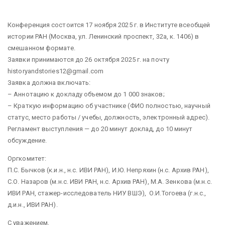
Конференция состоится 17 ноября 2025 г. в Институте всеобщей
истории РАН (Москва, ул. Ленинский проспект, 32а, к. 1406) в
смешанном формате.
Заявки принимаются до 26 октября 2025 г. на почту
historyandstories12@gmail.com
Заявка должна включать:
– Аннотацию к докладу объемом до 1 000 знаков;
– Краткую информацию об участнике (ФИО полностью, научный
статус, место работы / учебы, должность, электронный адрес).
Регламент выступления — до 20 минут доклад, до 10 минут
обсуждение.
Оргкомитет:
П.С. Бычков (к.и.н., н.с. ИВИ РАН), И.Ю. Непряхин (н.с. Архив РАН),
С.О. Назаров (м.н.с. ИВИ РАН, н.с. Архив РАН), М.А. Зенкова (м.н.с.
ИВИ РАН, стажер-исследователь НИУ ВШЭ), О.И.Тогоева (г.н.с.,
д.и.н., ИВИ РАН).
С уважением,