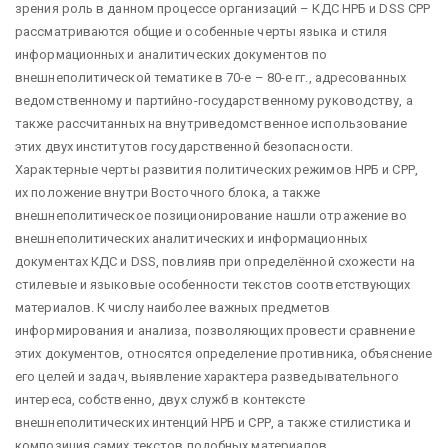
зрения роль в данном процессе организаций – КДС НРБ и DSS СРР
рассматриваются общие и особенные черты языка и стиля
информационных и аналитических документов по
внешнеполитической тематике в 70-е – 80-е гг., адресованных
ведомственному и партийно-государственному руководству, а
также рассчитанных на внутриведомственное использование
этих двух институтов государственной безопасности.
Характерные черты развития политических режимов НРБ и СРР,
их положение внутри Восточного блока, а также
внешнеполитическое позиционирование нашли отражение во
внешнеполитических аналитических и информационных
документах КДС и DSS, повлияв при определённой схожести на
стилевые и языковые особенности текстов соответствующих
материалов. К числу наиболее важных предметов
информирования и анализа, позволяющих провести сравнение
этих документов, относятся определение противника, объяснение
его целей и задач, выявление характера разведывательного
интереса, собственно, двух служб в контексте
внешнеполитических интенций НРБ и СРР, а также стилистика и
композиция самих текстов подобных материалов,