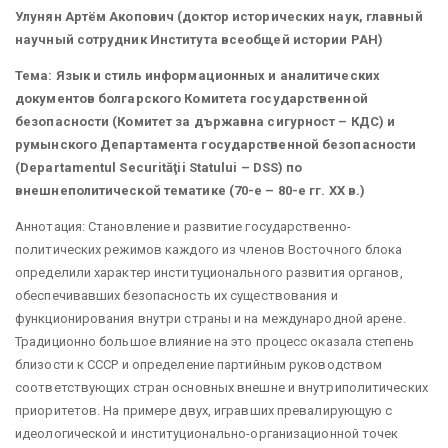
Улунян Артём Акопович (доктор исторических наук, главный
научный сотрудник Института всеобщей истории РАН)
Тема: Язык и стиль информационных и аналитических
документов болгарского Комитета государственной
безопасности (Комитет за държавна сигурност – КДС) и
румынского Департамента государственной безопасности
(Departamentul Securităţii Statului – DSS) по
внешнеполитической тематике (70-е – 80-е гг. ХХ в.)
Аннотация: Становление и развитие государственно-
политических режимов каждого из членов Восточного блока
определили характер институционального развития органов,
обеспечивавших безопасность их существования и
функционирования внутри страны и на международной арене.
Традиционно большое влияние на это процесс оказала степень
близости к СССР и определение партийным руководством
соответствующих стран основных внешне и внутриполитических
приоритетов. На примере двух, игравших превалирующую с
идеологической и институционально-организационной точек