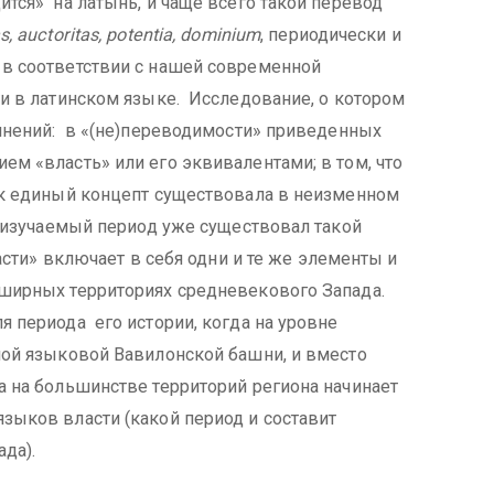
тся» на латынь, и чаще всего такой перевод
as
,
auctoritas
,
potentia
,
dominium
, периодически и
в соответствии с нашей современной
и в латинском языке. Исследование, о котором
омнений: в «(не)переводимости» приведенных
м «власть» или его эквивалентами; в том, что
ак единый концепт существовала в неизменном
в изучаемый период уже существовал такой
асти» включает в себя одни и те же элементы и
ширных территориях средневекового Запада.
 периода его истории, когда на уровне
ной языковой Вавилонской башни, и вместо
а на большинстве территорий региона начинает
зыков власти (какой период и составит
да).