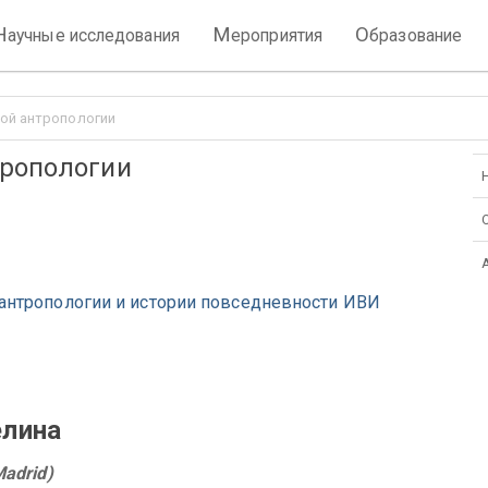
Н
М
О
аучные исследования
ероприятия
бразование
ой антропологии
тропологии
 антропологии и истории повседневности ИВИ
лина
adrid
)