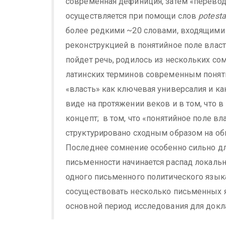
современная дефиниция, затем «переводи
осуществляется при помощи слов
potest
более редкими ~20 словами, входящими 
реконструкцией в понятийное поле власт
пойдет речь, родилось из нескольких с
латинских терминов современным понятие
«власть» как ключевая универсалия и к
виде на протяжении веков и в том, что 
концепт; в том, что «понятийное поле вл
структурировано сходным образом на об
Последнее сомнение особенно сильно для
письменности начинается распад локаль
одного письменного политического язык
сосуществовать несколько письменных я
основной период исследования для докла