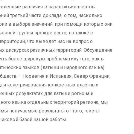
явленные различия в парах эквивалентов
ий третьей части доклада: о том, насколько
ии в выборе значений, при помощи которых они
венной группы прежде всего, но также с
рриторий, что выведет нас на вопрос о
х дискурсах различных территорий. Обсуждение
уть более широкую проблематику того, как в
тических языков (латыни и народного языка)
бществ – Норвегия и Исландия, Север Франции,
для конструирования конкретных властных
енных результатах для латыни региона и
дного языка отдельных территорий региона, мы
имы получаемые результаты от того, тексты
чниковой базой нашей работы.