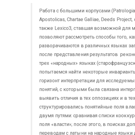
Работа с большими корпусами (Patrologia La
Apostolicas, Chartae Galliae, Deeds Projec
также Lexico3, ставшая возможной для 
позволяют рассмотреть способы того, к
разворачиваются в различных языках зап
после представления результатов рекон
трех «народных» языках (старофранцузс
попытаемся найти некоторые инварианты
горизонт интерпретации для исследуемы
понятий, с которыми была связана интер
выявить отличия в тех оппозициях и в т
структурировались понятийные поля влас
двумя путями: сравнивая списки кооккур
поля «власти»; после этого, в поисках 
переводам с латыни на народные языки 