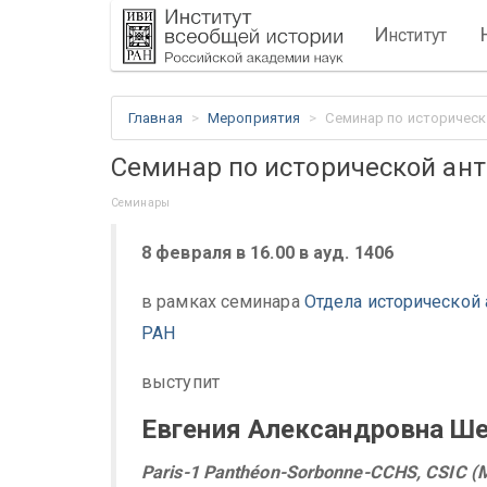
И
нститут
Главная
Мероприятия
Семинар по историческ
Семинар по исторической ан
Семинары
8
февраля
в 16.00
в ауд. 1406
в рамках семинара
Отдела исторической
РАН
выступит
Евгения
Александровна
Ше
Paris
-1
Panth
é
on
-
Sorbonne
-
CCHS
,
CSIC
(
M