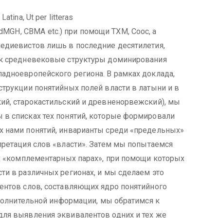
tina, Ut per litteras
t, dMGH, CBMA etc.) при помощи TXM, Cooc, а
медиевистов лишь в последние десятилетия,
ак средневековые структуры доминирования
адноевропейского региона. В рамках доклада,
струкции понятийных полей власти в латыни и в
кий, старокастильский и древненорвежский), мы
 в списках тех понятий, которые формировали
х нами понятий, инварианты среди «предельных»
претация слов «власти». Затем мы попытаемся
ех «комплементарных парах», при помощи которых
ти в различных регионах, и мы сделаем это
ентов слов, составляющих ядро понятийного
дополнительной информации, мы обратимся к
для выявления эквивалентов одних и тех же