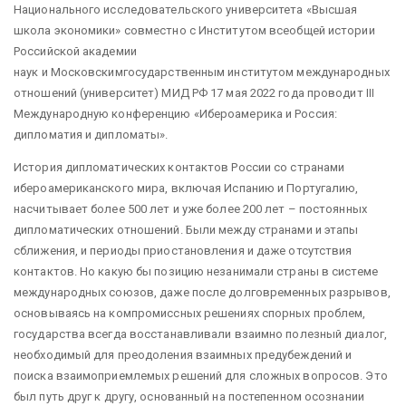
Национального исследовательского университета «Высшая
школа экономики» совместно с Институтом всеобщей истории
Российской академии
наук и Московскимгосударственным институтом международных
отношений (университет) МИД РФ
17 мая 2022 года проводит III
Международную конференцию «Ибероамерика и Россия:
дипломатия и дипломаты».
История дипломатических контактов России со странами
ибероамериканского мира, включая Испанию и Португалию,
насчитывает более 500 лет и уже более 200 лет – постоянных
дипломатических отношений. Были между странами и этапы
сближения, и периоды приостановления и даже отсутствия
контактов. Но какую бы позицию незанимали страны в системе
международных союзов, даже после долговременных разрывов,
основываясь на компромиссных решениях спорных проблем,
государства всегда восстанавливали взаимно полезный диалог,
необходимый для преодоления взаимных предубеждений и
поиска взаимоприемлемых решений для сложных вопросов. Это
был путь друг к другу, основанный на постепенном осознании