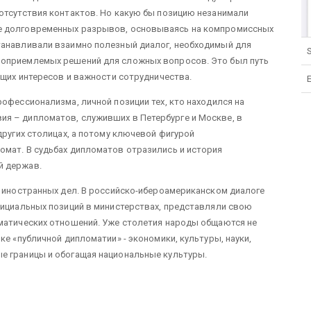
отсутствия контактов. Но какую бы позицию незанимали
е долговременных разрывов, основываясь на компромиссных
танавливали взаимно полезный диалог, необходимый для
S
моприемлемых решений для сложных вопросов. Это был путь
общих интересов и важности сотрудничества.
офессионализма, личной позиции тех, кто находился на
я – дипломатов, служивших в Петербурге и Москве, в
других столицах, а потому ключевой фигурой
омат. В судьбах дипломатов отразились и история
й держав.
а иностранных дел. В российско-иберoaмериканском диалоге
фициальных позиций в министерствах, представляли свою
оматических отношений. Уже столетия народы общаются не
ке «публичной дипломатии» - экономики, культуры, науки,
е границы и обогащая национальные культуры.