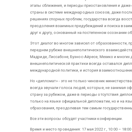
этапы сближения, и периоды приостановления и даже 
страны в системе международных союзов, даже посл
решениях спорных проблем, государства всегда восс
преодоления взаимных предубеждений и поиска взаи
друг к другу, основанный на постепенном осознании 
Этот диалог во многом зависел от образованности, пр
переднем рубеже внешнеполитического взаимодействи
Мадриде, Лиссабоне, Буэнос-Айресе, Мехико и многих 
внешнеполитической практики всегда оставался дипл
международной политики, и история взаимоотношени
Но «дипломат» - это не только чиновник министерств
всегда звучали голоса людей, которые, не занимая о
страну за рубежом, даже в периоды отсутствия дипл
только на языке официальной дипломатии, но и на язы
образования, преодолевая тем самым государственны
Все эти вопросы обсудят участники конференции.
Время и место проведения: 17 мая 2022 г., 10:00 – 18:00