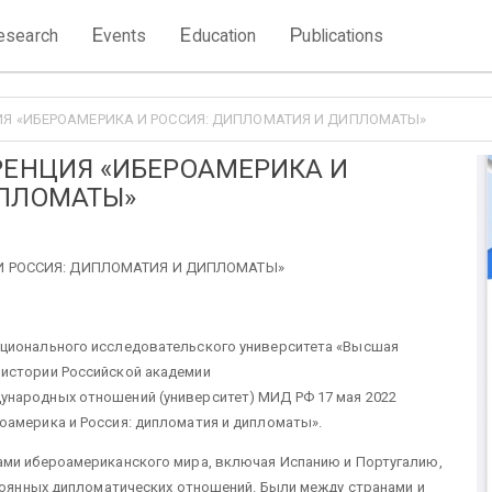
E
E
P
esearch
vents
ducation
ublications
ИЯ «ИБЕРОАМЕРИКА И РОССИЯ: ДИПЛОМАТИЯ И ДИПЛОМАТЫ»
РЕНЦИЯ «ИБЕРОАМЕРИКА И
ИПЛОМАТЫ»
И РОССИЯ: ДИПЛОМАТИЯ И ДИПЛОМАТЫ»
ационального исследовательского университета «Высшая
 истории Российской академии
дународных отношений (университет) МИД РФ
17 мая 2022
оамерика и Россия: дипломатия и дипломаты».
ами ибероамериканского мира, включая Испанию и Португалию,
стоянных дипломатических отношений. Были между странами и