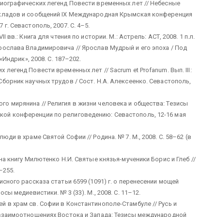
гиографических легенд Повести временных лет // Небесные
окладов и сообщений IX Международная Крымская конференция
г. Севастополь, 2007. С. 4–5.
 вв.: Книга для чтения по истории. М.: Астрель: АСТ, 2008. 1 п.л.
рослава Владимировича // Ярослав Мудрый и его эпоха / Под
«Индрик», 2008. С. 187–202.
легенд Повести временных лет // Sacrum et Profanum. Вып. III:
борник научных трудов / Сост. Н.А. Алексеенко. Севастополь,
о мирянина // Религия в жизни человека и общества: Тезисы
ой конференции по религоведению: Севастополь, 12-16 мая
ди в храме Святой Софии // Родина. № 7. М., 2008. С. 58–62 (в
на книгу Милютенко Н.И. Святые князья-мученики Борис и Глеб //
–255.
сного рассказа статьи 6599 (1091) г. о перенесении мощей
сы медиевистики. № 3 (33). М., 2008. С. 11–12.
 в храм св. Софии в Константинополе-Стамбуле // Русь и
 взаимоотношениях Востока и Запада: Тезисы международной