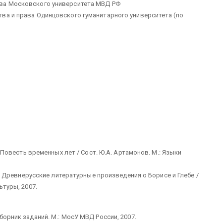
ава Московского университета МВД РФ
ва и права Одинцовского гуманитарного университета (по
I Повесть временных лет / Сост. Ю.А. Артамонов. М.: Языки
 II Древнерусские литературные произведения о Борисе и Глебе /
ьтуры, 2007.
борник заданий. М.: МосУ МВД России, 2007.