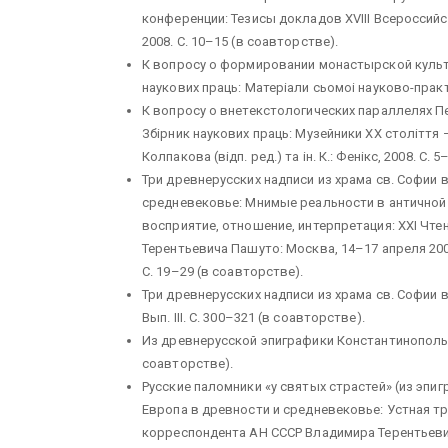
конференции: Тезисы докладов XVIII Всероссийск
2008. С. 10–15 (в соавторстве).
К вопросу о формировании монастырской культуры
наукових праць: Матерiали сьомоi науково-практи
К вопросу о внетекстологических параллелях Печ
Збiрник наукових праць: Музейники XX столiття –
Колпакова (вiдп. ред.) та iн. К.: Фенiкс, 2008. С. 5
Три древнерусских надписи из храма св. Софии 
средневековье: Мнимые реальности в античной 
восприятие, отношение, интерпретация: XXI Чт
Терентьевича Пашуто: Москва, 14–17 апреля 2009
С. 19–29 (в соавторстве).
Три древнерусских надписи из храма св. Софии в
Вып. III. С. 300–321 (в соавторстве).
Из древнерусской эпиграфики Константинопольской 
соавторстве).
Русские паломники «у святых страстей» (из эпи
Европа в древности и средневековье: Устная тра
корреспондента АН СССР Владимира Терентьеви