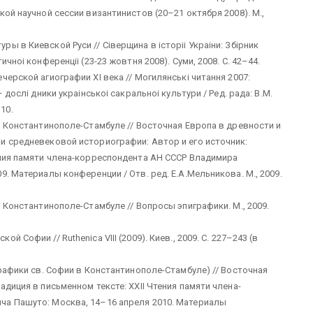
ой научной сессии византинистов (20–21 октября 2008). М.,
 в Киевской Руси // Сiверщина в iсторii Украiни: Збiрник
чноi конференцii (23-23 жовтня 2008). Суми, 2008. С. 42–44.
ерской агиографии XI века // Могилянськi читання 2007:
 дослi дники украiнськоi сакральноi культури / Ред. рада: В.М.
–10.
в Константинополе-Стамбуле // Восточная Европа в древности и
и средневековой историографии: Автор и его источник:
ения памяти члена-корреспондента АН СССР Владимира
. Материалы конференции / Отв. ред. Е.А.Мельникова. М., 2009.
 Константинополе-Стамбуле // Вопросы эпиграфики. М., 2009.
Софии // Ruthenica VIII (2009). Киев., 2009. С. 227–243 (в
графики св. Софии в Константинополе-Стамбуле) // Восточная
диция в письменном тексте: XXII Чтения памяти члена-
ча Пашуто: Москва, 14–16 апреля 2010. Материалы