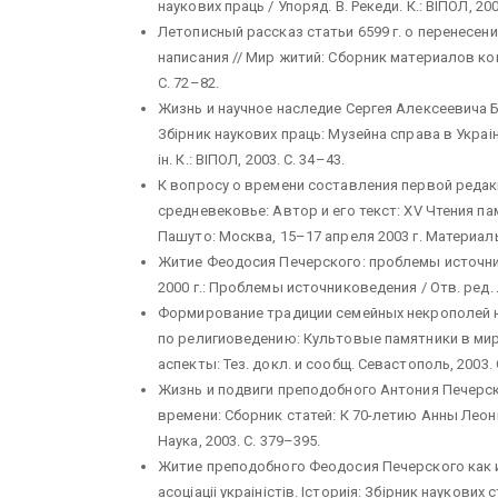
наукових праць / Упоряд. В. Рекеди. К.: ВIПОЛ, 200
Летописный рассказ статьи 6599 г. о перенесен
написания // Мир житий: Сборник материалов кон
С. 72–82.
Жизнь и научное наследие Сергея Алексеевича Бу
Збiрник наукових праць: Музейна справа в Украiнi
iн. К.: ВIПОЛ, 2003. С. 34–43.
К вопросу о времени составления первой редак
средневековье: Автор и его текст: XV Чтения 
Пашуто: Москва, 15–17 апреля 2003 г. Материалы
Житие Феодосия Печерского: проблемы источни
2000 г.: Проблемы источниковедения / Отв. ред. Л
Формирование традиции семейных некрополей на
по религиоведению: Культовые памятники в мир
аспекты: Тез. докл. и сообщ. Севастополь, 2003. 
Жизнь и подвиги преподобного Антония Печерск
времени: Сборник статей: К 70-летию Анны Леони
Наука, 2003. С. 379–395.
Житие преподобного Феодосия Печерского как и
асоцiацii украiнiстiв. Iсториiя: Збiрник наукових с