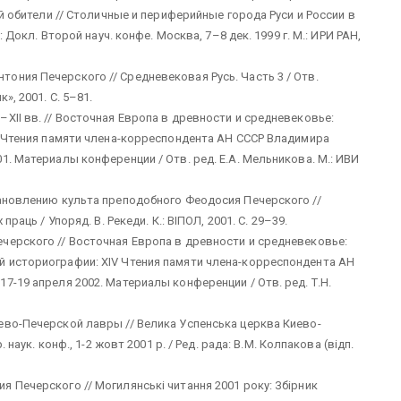
ой обители // Столичные и периферийные города Руси и России в
: Докл. Второй науч. конфе. Москва, 7–8 дек. 1999 г. М.: ИРИ РАН,
ония Печерского // Средневековая Русь. Часть 3 / Отв.
», 2001. С. 5–81.
XII вв. // Восточная Европа в древности и средневековье:
II Чтения памяти члена-корреспондента АН СССР Владимира
1. Материалы конференции / Отв. ред. Е.А. Мельникова. М.: ИВИ
тановлению культа преподобного Феодосия Печерского //
раць / Упоряд. В. Рекеди. К.: ВIПОЛ, 2001. С. 29–39.
черского // Восточная Европа в древности и средневековье:
 историографии: XIV Чтения памяти члена-корреспондента АН
7-19 апреля 2002. Материалы конференции / Отв. ред. Т.Н.
ево-Печерской лавры // Велика Успенська церква Киево-
 наук. конф., 1-2 жовт 2001 р. / Ред. рада: В.М. Колпакова (вiдп.
 Печерского // Могилянськi читання 2001 року: Збiрник