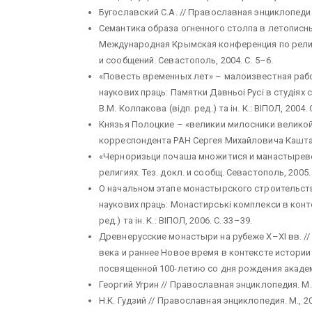
Бугославский С.А. // Православная энциклопедия. М
Семантика образа огненного столпа в летописны
Международная Крымская конференция по рели
и сообщений. Севастополь, 2004. С. 5–6.
«Повесть временных лет» – малоизвестная работ
наукових праць: Памятки Давньоi Русi в студiях с
В.М. Колпакова (вiдп. ред.) та iн. К.: ВIПОЛ, 2004. 
Князья Полоцкие – «великии милосники великой 
корреспондента РАН Сергея Михайловича Каштанов
«Черноризьци почаша множитися и манастыреве 
религиях. Тез. докл. и сообщ. Севастополь, 2005. 
О начальном этапе монастырского строительства
наукових праць: Монастирськi комплекси в контек
ред.) та iн. К.: ВIПОЛ, 2006. С. 33–39.
Древнерусские монастыри на рубеже X–XI вв. //
века и раннее Новое время в контексте истори
посвященной 100-летию со дня рождения академика
Георгий Угрин // Православная энциклопедия. М., 2
Н.К. Гудзий // Православная энциклопедия. М., 2006