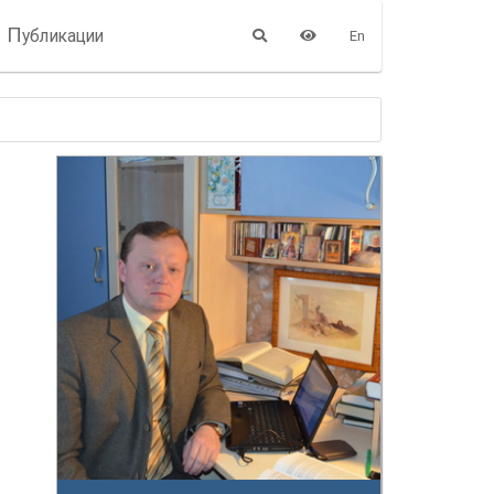
П
убликации
En