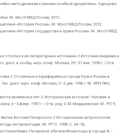
Учебно-методический комплекс учебной дисциплины. Одинцово,
ие. М.: МосУ МВД России, 2012.
иплине «История России». М.: МосУ МВД России, 2012.
циплине «История государства и права России». М.: МосУ МВД
ных столпах и ее литературные источники // Источниковедение и
 докл. и сообщ. науч. конф. Москва, 29–31 янв. 1996 г. / Отв.
олма // Столичные и периферийные города Руси и России в
 Тез. докл. науч. конф. Москва, 3–5 дек. 1996 г. М.: ИРИ РАН,
ести временных лет // Исторический источник: Человек и
сква, 3–5 февр. 1997 г. / Отв. ред. О.М. Медушевская. М.: РГГУ,
 Житие Антония Печерского // Историческая антропология:
тоды интерпретации. М.: РГГУ, 1998. С. 54–56.
ей истории Киево-Печерской обители Монастырь в городе XI –