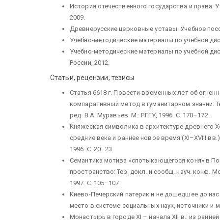
История отечественного государства и права: 
2009.
Древнерусские церковные уставы: Учебное пособ
Учебно-методические материалы по учебной дисц
Учебно-методические материалы по учебной дис
России, 2012.
Статьи, рецензии, тезисы
Статья 6618 г. Повести временных лет об огнен
компаративный метод в гуманитарном знании: Тез.
ред. В.А. Муравьев. М.: РГГУ, 1996. С. 170–172.
Княжеская символика в архитектуре древнего Х
средние века и раннее новое время (XI–XVIII вв.).
1996. С. 20–23.
Семантика мотива «спотыкающегося коня» в Пов
пространство: Тез. докл. и сообщ. науч. конф. Мо
1997. С. 105–107.
Киево-Печерский патерик и не дошедшее до нас
место в системе социальных наук, источники и ме
Монастырь в городе XI – начала XII в.: из ранн