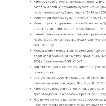
К вопросу о внетекстологических параллелях а
патроны и земные служители культа: Тезисы д
по религиоведению, Севастополь 15–19 мая 2007 
Монастыри Древней Руси // История России XI-XVII
Монастырское строительство на Руси в эпоху Я
ред. И.Н. Данилевского, Е.А. Мельниковой. — М.: 
Внетекстологические параллели агиографических 
Небесные патроны и земные служители культа: С
2008. С. 17–20.
Монашество и монастыри глазами древнерусског
докладов и сообщений X международной Крымск
2008 г. Севастополь, 2008. С. 6–7.
«Аще кто поидет в Константинополе…»: Русские лю
соавторстве).
Святые князья-мученики Борис и Глеб: Рецензия 
Вестник церковной истории. № 3. М., 2008. С. 236
К вопросу о времени и истории написания летопи
преп. Феодосия Печерского // Древня Русь: Вопро
Новые источники о паломничестве русских людей
Византия: Место стран византийского круга во