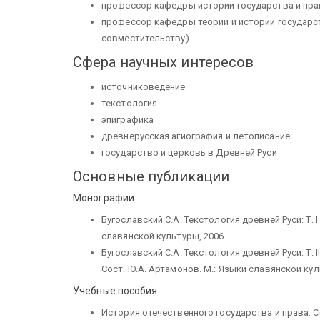
профессор кафедры истории государства и пр
профессор кафедры теории и истории государст
совместительству)
Сфера научных интересов
источниковедение
текстология
эпиграфика
древнерусская агиография и летописание
государство и церковь в Древней Руси
Основные публикации
Монографии
Бугославский С.А. Текстология древней Руси: Т. 
славянской культуры, 2006.
Бугославский С.А. Текстология древней Руси: Т.
Сост. Ю.А. Артамонов. М.: Языки славянской кул
Учебные пособия
История отечественного государства и права: С