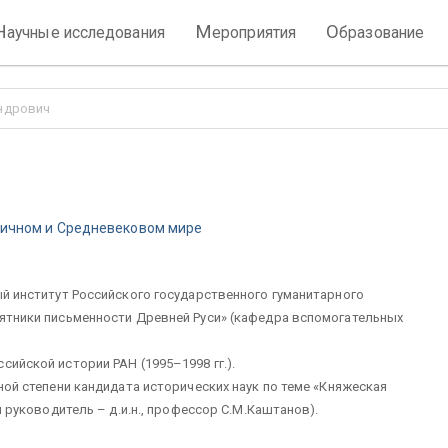
Н
М
О
аучные исследования
ероприятия
бразование
ндрович
тичном и Средневековом мире
ый институт Российского государственного гуманитарного
мятники письменности Древней Руси» (кафедра вспомогательных
сийской истории РАН (1995–1998 гг.).
еной степени кандидата исторических наук по теме «Княжеская
ый руководитель – д.и.н., профессор С.М.Каштанов).