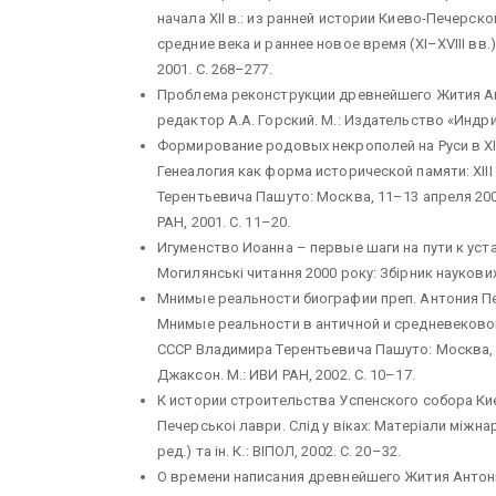
начала XII в.: из ранней истории Киево-Печерск
средние века и раннее новое время (XI–XVIII вв.)
2001. С. 268–277.
Проблема реконструкции древнейшего Жития Ант
редактор А.А. Горский. М.: Издательство «Индрик
Формирование родовых некрополей на Руси в XI–
Генеалогия как форма исторической памяти: XI
Терентьевича Пашуто: Москва, 11–13 апреля 200
РАН, 2001. С. 11–20.
Игуменство Иоанна – первые шаги на пути к ус
Могилянськi читання 2000 року: Збiрник наукових п
Мнимые реальности биографии преп. Антония Пе
Мнимые реальности в античной и средневековой
СССР Владимира Терентьевича Пашуто: Москва, 1
Джаксон. М.: ИВИ РАН, 2002. С. 10–17.
К истории строительства Успенского собора Ки
Печерськоi лаври. Слiд у вiках: Матерiали мiжнар.
ред.) та iн. К.: ВIПОЛ, 2002. С. 20–32.
О времени написания древнейшего Жития Антония