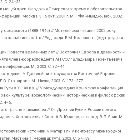
2. С. 24–33.
ии мощей преп. Феодосия Печерского: время и обстоятельства
ференции. Москва, 3–5 окт. 2001 г. М.: РФК «Имидж-Лаб», 2002.
гославского (1888-1945) // Могилянськi читання 2002 року:
 на зламi тисячолiть / Ред. рада: В.М. Колпакова (вiдп. ред.) та
ции Повести временных лет // Восточная Европа в древности и
памяти члена-корреспондента АН СССР Владимира Терентьевича
 конференции. М., 2003. С. 32–44.
коведения // Древнейшие государства Восточной Европы:
.В. Столярова. М.: Наука, 2003. С. 173–277.
 Руси в XI–XII вв. // V Международная Крымская конференция
овой культуре: археологический, исторический и философский
С. 4–5.
ого: факты и вымыслы // От Древней Руси к России нового
довны Хорошкевич / Сост. А.В. Юрасов; отв. ред. В.Л. Янин. М.:
сторический источник // Матерiали V конгрессу Мiжнародноi
татей. Частина 1. Чернiвцi: Рута, 2003. С. 57–59.