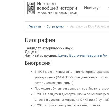
И
нститут
Главная
Сотрудники
Артамонов Юрий Алекса
Биография:
Кандидат исторических наук
Доцент
Научный сотрудник,
Центр Восточная Европа в Ан
Биография:
В 1995 г. с отличием закончил Историко-архивн
университета (ИАИ РГГУ). Специализация – «Па
исторических дисциплин).
Проходил обучение в аспирантуре Института рос
В 2001 г. защитил диссертацию на соискание уч
власть и русская агиография XI–XII вв.» (научн
В 2005 г. присвоено ученое звание доцента.